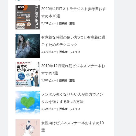
2020年4月ITストラテジスト参考書おす
すめ本10選
2,031ビュー
|
投稿者:
渡辺
有意義な時間の使い方6つと有意義に過
ごすためのテクニック
1,773ビュー
|
投稿者:
しょうり
2019年12月売れ筋ビジネスマナー本お
すすめ7選
1,686ビュー
|
投稿者:
渡辺
メンタル強くなりたい人が自力でメン
タルを強くする6つの方法
1,625ビュー
|
投稿者:
しょうり
女性向けビジネスマナー本おすすめ10
選