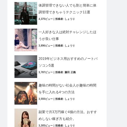
体調管理できない人でも割と簡単に体
調管理できちゃうテクニック11選
4,375ビュー
|
投稿者:
しょうり
一人好きな人は絶対チャレンジしたほ
うが良い仕事
3,896ビュー
|
投稿者:
しょうり
2019年ビジネス用おすすめのノートパ
ソコン5選
3,787ビュー
|
投稿者:
藤田 正義
趣味の時間がない社会人が趣味の時間
を手に入れる4つの方法
3,555ビュー
|
投稿者:
しょうり
副業で月3万円稼ぐ4個の方法。おすす
めしない稼ぎ方も紹介。
3,305ビュー
|
投稿者:
しょうり