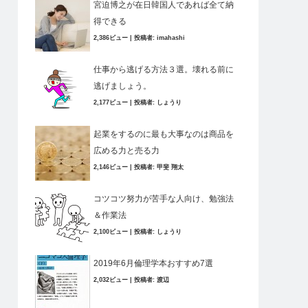
宮迫博之が在日韓国人であれば全て納
得できる
2,386ビュー
|
投稿者:
imahashi
仕事から逃げる方法３選。壊れる前に
逃げましょう。
2,177ビュー
|
投稿者:
しょうり
起業をするのに最も大事なのは商品を
広める力と売る力
2,146ビュー
|
投稿者:
甲斐 翔太
コツコツ努力が苦手な人向け、勉強法
＆作業法
2,100ビュー
|
投稿者:
しょうり
2019年6月倫理学本おすすめ7選
2,032ビュー
|
投稿者:
渡辺