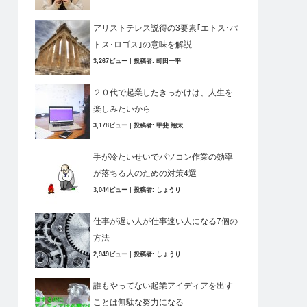
アリストテレス説得の3要素｢エトス･パ
トス･ロゴス｣の意味を解説
3,267ビュー
|
投稿者:
町田一平
２０代で起業したきっかけは、人生を
楽しみたいから
3,178ビュー
|
投稿者:
甲斐 翔太
手が冷たいせいでパソコン作業の効率
が落ちる人のための対策4選
3,044ビュー
|
投稿者:
しょうり
仕事が遅い人が仕事速い人になる7個の
方法
2,949ビュー
|
投稿者:
しょうり
誰もやってない起業アイディアを出す
ことは無駄な努力になる