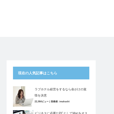
現在の人気記事はこちら
ラブホテル経営をするなら命がけの覚
悟を決意
22,084ビュー
|
投稿者:
imahashi
ビジネスに必要なPCとしてMacをオス