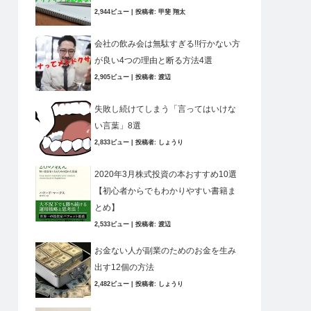
2,944ビュー
|
投稿者:
甲斐 翔太
会社の飲み会は無駄すぎる!!行かない方
が良い4つの理由と断る方法4選
2,905ビュー
|
投稿者:
渡辺
失敗し続けてしまう「言ってはいけな
い言葉」8選
2,833ビュー
|
投稿者:
しょうり
2020年3月株式投資の本おすすめ10選
【初心者からでもわかりやすい書籍ま
とめ】
2,533ビュー
|
投稿者:
渡辺
お金ない人が副業のためのお金を生み
出す12個の方法
2,482ビュー
|
投稿者:
しょうり