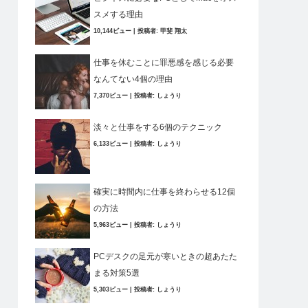
スメする理由
10,144ビュー
|
投稿者:
甲斐 翔太
仕事を休むことに罪悪感を感じる必要
なんてない4個の理由
7,370ビュー
|
投稿者:
しょうり
淡々と仕事をする6個のテクニック
6,133ビュー
|
投稿者:
しょうり
確実に時間内に仕事を終わらせる12個
の方法
5,963ビュー
|
投稿者:
しょうり
PCデスクの足元が寒いときの超あたた
まる対策5選
5,303ビュー
|
投稿者:
しょうり