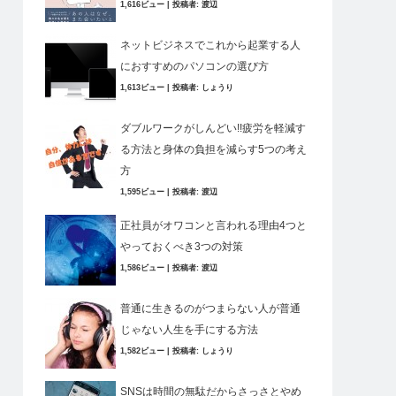
1,616ビュー
|
投稿者:
渡辺
ネットビジネスでこれから起業する人
におすすめのパソコンの選び方
1,613ビュー
|
投稿者:
しょうり
ダブルワークがしんどい!!疲労を軽減す
る方法と身体の負担を減らす5つの考え
方
1,595ビュー
|
投稿者:
渡辺
正社員がオワコンと言われる理由4つと
やっておくべき3つの対策
1,586ビュー
|
投稿者:
渡辺
普通に生きるのがつまらない人が普通
じゃない人生を手にする方法
1,582ビュー
|
投稿者:
しょうり
SNSは時間の無駄だからさっさとやめ