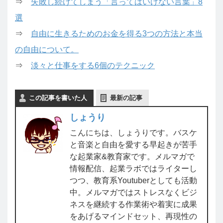
⇒
失敗し続けてしまう「言ってはいけない言葉」8
選
⇒
自由に生きるためのお金を得る3つの方法と本当
の自由について。
⇒
淡々と仕事をする6個のテクニック
この記事を書いた人
最新の記事
しょうり
こんにちは、しょうりです。バスケ
と音楽と自由を愛する早起きが苦手
な起業家&教育家です。メルマガで
情報配信、起業ラボではライターし
つつ、教育系Youtuberとしても活動
中。メルマガではストレスなくビジ
ネスを継続する作業術や着実に成果
をあげるマインドセット、再現性の