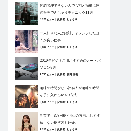
体調管理できない人でも割と簡単に体
調管理できちゃうテクニック11選
4,375ビュー
|
投稿者:
しょうり
一人好きな人は絶対チャレンジしたほ
うが良い仕事
3,896ビュー
|
投稿者:
しょうり
2019年ビジネス用おすすめのノートパ
ソコン5選
3,787ビュー
|
投稿者:
藤田 正義
趣味の時間がない社会人が趣味の時間
を手に入れる4つの方法
3,555ビュー
|
投稿者:
しょうり
副業で月3万円稼ぐ4個の方法。おすす
めしない稼ぎ方も紹介。
3,305ビュー
|
投稿者:
しょうり