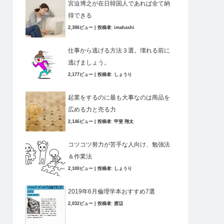
宮迫博之が在日韓国人であれば全て納
得できる
2,386ビュー
|
投稿者:
imahashi
仕事から逃げる方法３選。壊れる前に
逃げましょう。
2,177ビュー
|
投稿者:
しょうり
起業をするのに最も大事なのは商品を
広める力と売る力
2,146ビュー
|
投稿者:
甲斐 翔太
コツコツ努力が苦手な人向け、勉強法
＆作業法
2,100ビュー
|
投稿者:
しょうり
2019年6月倫理学本おすすめ7選
2,032ビュー
|
投稿者:
渡辺