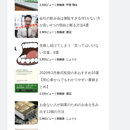
2,944ビュー
|
投稿者:
甲斐 翔太
会社の飲み会は無駄すぎる!!行かない方
が良い4つの理由と断る方法4選
2,905ビュー
|
投稿者:
渡辺
失敗し続けてしまう「言ってはいけな
い言葉」8選
2,833ビュー
|
投稿者:
しょうり
2020年3月株式投資の本おすすめ10選
【初心者からでもわかりやすい書籍ま
とめ】
2,533ビュー
|
投稿者:
渡辺
お金ない人が副業のためのお金を生み
出す12個の方法
2,482ビュー
|
投稿者:
しょうり