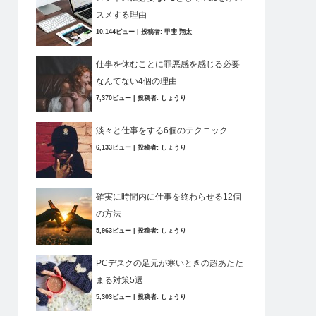
スメする理由
10,144ビュー
|
投稿者:
甲斐 翔太
仕事を休むことに罪悪感を感じる必要
なんてない4個の理由
7,370ビュー
|
投稿者:
しょうり
淡々と仕事をする6個のテクニック
6,133ビュー
|
投稿者:
しょうり
確実に時間内に仕事を終わらせる12個
の方法
5,963ビュー
|
投稿者:
しょうり
PCデスクの足元が寒いときの超あたた
まる対策5選
5,303ビュー
|
投稿者:
しょうり