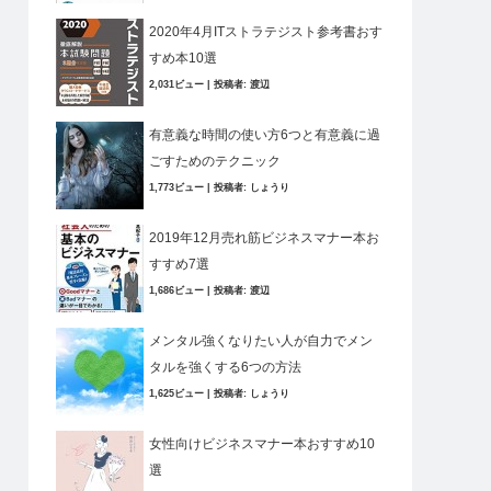
2020年4月ITストラテジスト参考書おす
すめ本10選
2,031ビュー
|
投稿者:
渡辺
有意義な時間の使い方6つと有意義に過
ごすためのテクニック
1,773ビュー
|
投稿者:
しょうり
2019年12月売れ筋ビジネスマナー本お
すすめ7選
1,686ビュー
|
投稿者:
渡辺
メンタル強くなりたい人が自力でメン
タルを強くする6つの方法
1,625ビュー
|
投稿者:
しょうり
女性向けビジネスマナー本おすすめ10
選