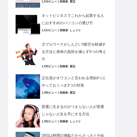
1,616ビュー
|
投稿者:
渡辺
ネットビジネスでこれから起業する人
におすすめのパソコンの選び方
1,613ビュー
|
投稿者:
しょうり
ダブルワークがしんどい!!疲労を軽減す
る方法と身体の負担を減らす5つの考え
方
1,595ビュー
|
投稿者:
渡辺
正社員がオワコンと言われる理由4つと
やっておくべき3つの対策
1,586ビュー
|
投稿者:
渡辺
普通に生きるのがつまらない人が普通
じゃない人生を手にする方法
1,582ビュー
|
投稿者:
しょうり
SNSは時間の無駄だからさっさとやめ