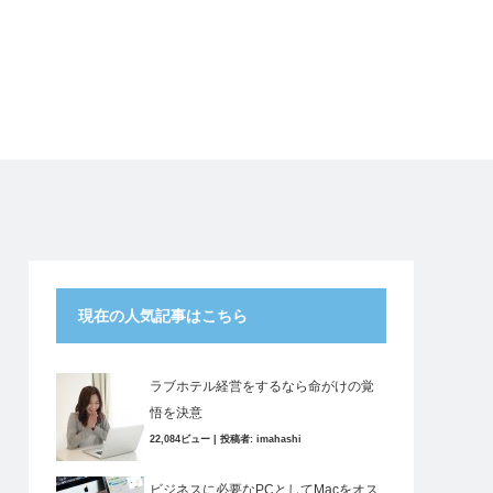
現在の人気記事はこちら
ラブホテル経営をするなら命がけの覚
悟を決意
22,084ビュー
|
投稿者:
imahashi
ビジネスに必要なPCとしてMacをオス