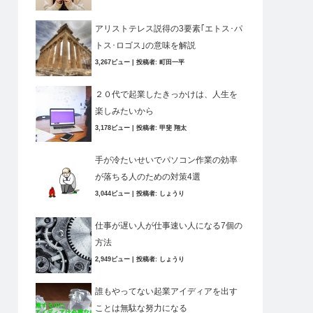
アリストテレス説得の3要素｢エトス･パ
トス･ロゴス｣の意味を解説
3,267ビュー
|
投稿者:
町田一平
２０代で起業したきっかけは、人生を
楽しみたいから
3,178ビュー
|
投稿者:
甲斐 翔太
手が冷たいせいでパソコン作業の効率
が落ちる人のための対策4選
3,044ビュー
|
投稿者:
しょうり
仕事が遅い人が仕事速い人になる7個の
方法
2,949ビュー
|
投稿者:
しょうり
誰もやってない起業アイディアを出す
ことは無駄な努力になる