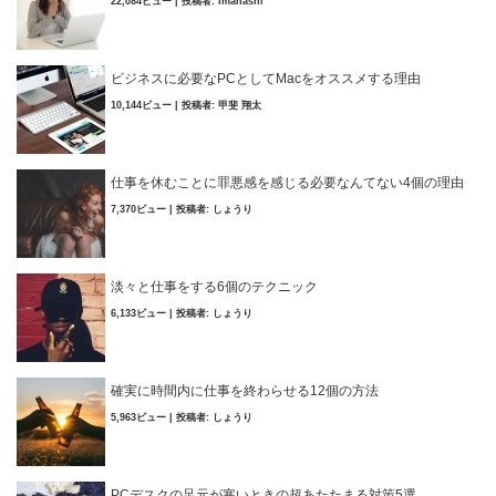
22,084ビュー
|
投稿者:
imahashi
ビジネスに必要なPCとしてMacをオススメする理由
10,144ビュー
|
投稿者:
甲斐 翔太
仕事を休むことに罪悪感を感じる必要なんてない4個の理由
7,370ビュー
|
投稿者:
しょうり
淡々と仕事をする6個のテクニック
6,133ビュー
|
投稿者:
しょうり
確実に時間内に仕事を終わらせる12個の方法
5,963ビュー
|
投稿者:
しょうり
PCデスクの足元が寒いときの超あたたまる対策5選