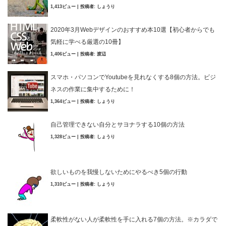
1,413ビュー
|
投稿者:
しょうり
2020年3月Webデザインのおすすめ本10選【初心者からでも
気軽に学べる厳選の10冊】
1,406ビュー
|
投稿者:
渡辺
スマホ・パソコンでYoutubeを見れなくする8個の方法。ビジ
ネスの作業に集中するために！
1,364ビュー
|
投稿者:
しょうり
自己管理できない自分とサヨナラする10個の方法
1,328ビュー
|
投稿者:
しょうり
欲しいものを我慢しないためにやるべき5個の行動
1,310ビュー
|
投稿者:
しょうり
柔軟性がない人が柔軟性を手に入れる7個の方法。※カラダで