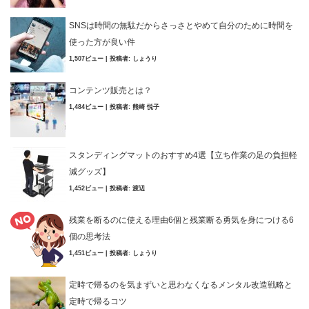
SNSは時間の無駄だからさっさとやめて自分のために時間を
使った方が良い件
1,507ビュー
|
投稿者:
しょうり
コンテンツ販売とは？
1,484ビュー
|
投稿者:
熊崎 悦子
スタンディングマットのおすすめ4選【立ち作業の足の負担軽
減グッズ】
1,452ビュー
|
投稿者:
渡辺
残業を断るのに使える理由6個と残業断る勇気を身につける6
個の思考法
1,451ビュー
|
投稿者:
しょうり
定時で帰るのを気まずいと思わなくなるメンタル改造戦略と
定時で帰るコツ