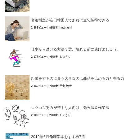
宮迫博之が在日韓国人であれば全て納得できる
2,386ビュー
|
投稿者:
imahashi
仕事から逃げる方法３選。壊れる前に逃げましょう。
2,177ビュー
|
投稿者:
しょうり
起業をするのに最も大事なのは商品を広める力と売る力
2,146ビュー
|
投稿者:
甲斐 翔太
コツコツ努力が苦手な人向け、勉強法＆作業法
2,100ビュー
|
投稿者:
しょうり
2019年6月倫理学本おすすめ7選