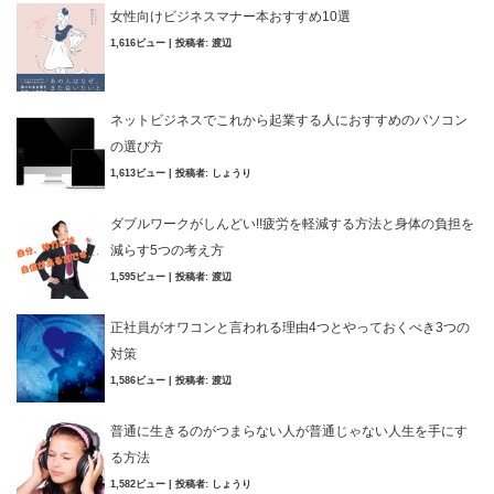
女性向けビジネスマナー本おすすめ10選
1,616ビュー
|
投稿者:
渡辺
ネットビジネスでこれから起業する人におすすめのパソコン
の選び方
1,613ビュー
|
投稿者:
しょうり
ダブルワークがしんどい!!疲労を軽減する方法と身体の負担を
減らす5つの考え方
1,595ビュー
|
投稿者:
渡辺
正社員がオワコンと言われる理由4つとやっておくべき3つの
対策
1,586ビュー
|
投稿者:
渡辺
普通に生きるのがつまらない人が普通じゃない人生を手にす
る方法
1,582ビュー
|
投稿者:
しょうり