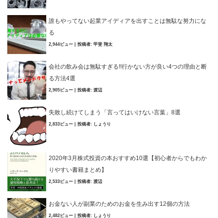
誰もやってない起業アイディアを出すことは無駄な努力にな
る
2,944ビュー
|
投稿者:
甲斐 翔太
会社の飲み会は無駄すぎる!!行かない方が良い4つの理由と断
る方法4選
2,905ビュー
|
投稿者:
渡辺
失敗し続けてしまう「言ってはいけない言葉」8選
2,833ビュー
|
投稿者:
しょうり
2020年3月株式投資の本おすすめ10選【初心者からでもわか
りやすい書籍まとめ】
2,533ビュー
|
投稿者:
渡辺
お金ない人が副業のためのお金を生み出す12個の方法
2,482ビュー
|
投稿者:
しょうり