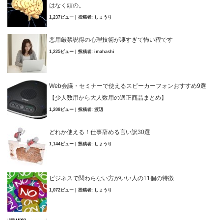
はなく頭の。
1,237ビュー
|
投稿者:
しょうり
悪用厳禁説得の心理技術が凄すぎて怖い程です
1,225ビュー
|
投稿者:
imahashi
Web会議・セミナーで使えるスピーカーフォンおすすめ9選
【少人数用から大人数用の適正商品まとめ】
1,208ビュー
|
投稿者:
渡辺
どれか使える！仕事辞める言い訳30選
1,144ビュー
|
投稿者:
しょうり
ビジネスで関わらない方がいい人の11個の特徴
1,072ビュー
|
投稿者:
しょうり