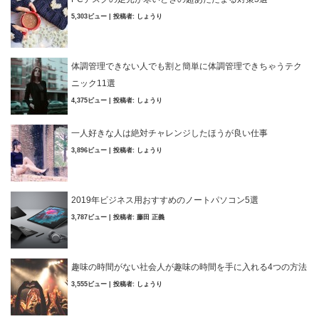
5,303ビュー
|
投稿者:
しょうり
体調管理できない人でも割と簡単に体調管理できちゃうテク
ニック11選
4,375ビュー
|
投稿者:
しょうり
一人好きな人は絶対チャレンジしたほうが良い仕事
3,896ビュー
|
投稿者:
しょうり
2019年ビジネス用おすすめのノートパソコン5選
3,787ビュー
|
投稿者:
藤田 正義
趣味の時間がない社会人が趣味の時間を手に入れる4つの方法
3,555ビュー
|
投稿者:
しょうり