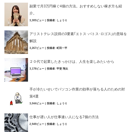
副業で月3万円稼ぐ4個の方法。おすすめしない稼ぎ方も紹
介。
3,305ビュー
|
投稿者:
しょうり
アリストテレス説得の3要素｢エトス･パトス･ロゴス｣の意味を
解説
3,267ビュー
|
投稿者:
町田一平
２０代で起業したきっかけは、人生を楽しみたいから
3,178ビュー
|
投稿者:
甲斐 翔太
手が冷たいせいでパソコン作業の効率が落ちる人のための対
策4選
3,044ビュー
|
投稿者:
しょうり
仕事が遅い人が仕事速い人になる7個の方法
2,949ビュー
|
投稿者:
しょうり