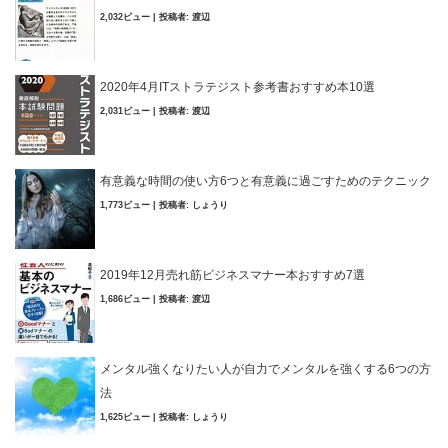
2,032ビュー
|
投稿者:
渡辺
2020年4月ITストラテジスト参考書おすすめ本10選
2,031ビュー
|
投稿者:
渡辺
有意義な時間の使い方6つと有意義に過ごすためのテクニック
1,773ビュー
|
投稿者:
しょうり
2019年12月売れ筋ビジネスマナー本おすすめ7選
1,686ビュー
|
投稿者:
渡辺
メンタル強くなりたい人が自力でメンタルを強くする6つの方
法
1,625ビュー
|
投稿者:
しょうり