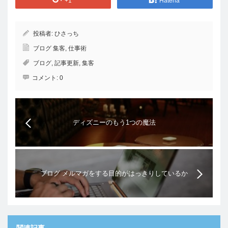
+1
Hatena
投稿者:
ひさっち
ブログ 集客
,
仕事術
ブログ
,
記事更新
,
集客
コメント:
0
ディズニーのもう1つの魔法
ブログ メルマガをする目的がはっきりしているか
関連記事