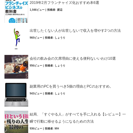
2019年2月フランチャイズ化おすすめ本6選
1,046ビュー
|
投稿者:
渡辺
出世したくない人が出世しないで収入を増やす2つの方法
960ビュー
|
投稿者:
しょうり
会社の飲み会の欠席理由に使える便利ないいわけ10選
956ビュー
|
投稿者:
しょうり
副業用のPCを買うべき5個の理由とPCのおすすめ。
943ビュー
|
投稿者:
しょうり
結局、「すぐやる人」がすべてを手に入れる【レビュー】一
瞬で行動に移せるようになるための方法
936ビュー
|
投稿者:
MH