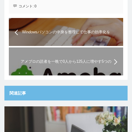
コメント:
0
Windowsパソコンの中身を整理して仕事の効率化を
図る方法
アメブロの読者を一晩で0人から125人に増やす5つの
読者増加テクニック
関連記事