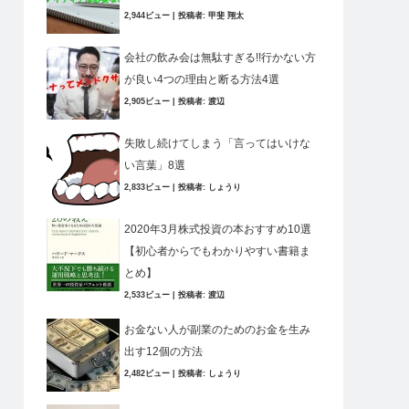
2,944ビュー
|
投稿者:
甲斐 翔太
会社の飲み会は無駄すぎる!!行かない方
が良い4つの理由と断る方法4選
2,905ビュー
|
投稿者:
渡辺
失敗し続けてしまう「言ってはいけな
い言葉」8選
2,833ビュー
|
投稿者:
しょうり
2020年3月株式投資の本おすすめ10選
【初心者からでもわかりやすい書籍ま
とめ】
2,533ビュー
|
投稿者:
渡辺
お金ない人が副業のためのお金を生み
出す12個の方法
2,482ビュー
|
投稿者:
しょうり