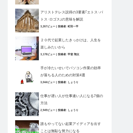
アリストテレス説得の3要素｢エトス･パ
トス･ロゴス｣の意味を解説
3,267ビュー
|
投稿者:
町田一平
２０代で起業したきっかけは、人生を
楽しみたいから
3,178ビュー
|
投稿者:
甲斐 翔太
手が冷たいせいでパソコン作業の効率
が落ちる人のための対策4選
3,044ビュー
|
投稿者:
しょうり
仕事が遅い人が仕事速い人になる7個の
方法
2,949ビュー
|
投稿者:
しょうり
誰もやってない起業アイディアを出す
ことは無駄な努力になる