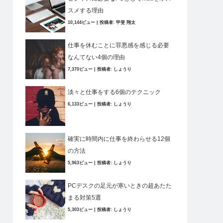
スメする理由
10,144ビュー
|
投稿者:
甲斐 翔太
仕事を休むことに罪悪感を感じる必要
なんてない4個の理由
7,370ビュー
|
投稿者:
しょうり
淡々と仕事をする6個のテクニック
6,133ビュー
|
投稿者:
しょうり
確実に時間内に仕事を終わらせる12個
の方法
5,963ビュー
|
投稿者:
しょうり
PCデスクの足元が寒いときの超あたた
まる対策5選
5,303ビュー
|
投稿者:
しょうり