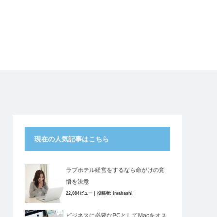
現在の人気記事はこちら
ラブホテル経営をするなら命がけの覚
悟を決意
22,084ビュー
|
投稿者:
imahashi
ビジネスに必要なPCとしてMacをオス