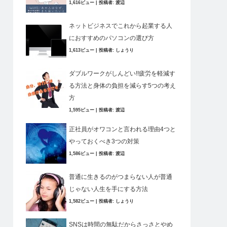
1,616ビュー
|
投稿者:
渡辺
ネットビジネスでこれから起業する人
におすすめのパソコンの選び方
1,613ビュー
|
投稿者:
しょうり
ダブルワークがしんどい!!疲労を軽減す
る方法と身体の負担を減らす5つの考え
方
1,595ビュー
|
投稿者:
渡辺
正社員がオワコンと言われる理由4つと
やっておくべき3つの対策
1,586ビュー
|
投稿者:
渡辺
普通に生きるのがつまらない人が普通
じゃない人生を手にする方法
1,582ビュー
|
投稿者:
しょうり
SNSは時間の無駄だからさっさとやめ