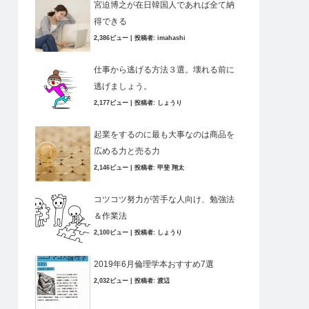
宮迫博之が在日韓国人であれば全て納
得できる
2,386ビュー
|
投稿者:
imahashi
仕事から逃げる方法３選。壊れる前に
逃げましょう。
2,177ビュー
|
投稿者:
しょうり
起業をするのに最も大事なのは商品を
広める力と売る力
2,146ビュー
|
投稿者:
甲斐 翔太
コツコツ努力が苦手な人向け、勉強法
＆作業法
2,100ビュー
|
投稿者:
しょうり
2019年6月倫理学本おすすめ7選
2,032ビュー
|
投稿者:
渡辺