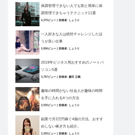
体調管理できない人でも割と簡単に体
調管理できちゃうテクニック11選
4,375ビュー
|
投稿者:
しょうり
一人好きな人は絶対チャレンジしたほ
うが良い仕事
3,896ビュー
|
投稿者:
しょうり
2019年ビジネス用おすすめのノートパ
ソコン5選
3,787ビュー
|
投稿者:
藤田 正義
趣味の時間がない社会人が趣味の時間
を手に入れる4つの方法
3,555ビュー
|
投稿者:
しょうり
副業で月3万円稼ぐ4個の方法。おすす
めしない稼ぎ方も紹介。
3,305ビュー
|
投稿者:
しょうり