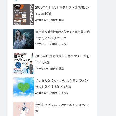
2020年4月ITストラテジスト参考書おす
すめ本10選
2,031ビュー
|
投稿者:
渡辺
有意義な時間の使い方6つと有意義に過
ごすためのテクニック
1,773ビュー
|
投稿者:
しょうり
2019年12月売れ筋ビジネスマナー本お
すすめ7選
1,686ビュー
|
投稿者:
渡辺
メンタル強くなりたい人が自力でメン
タルを強くする6つの方法
1,625ビュー
|
投稿者:
しょうり
女性向けビジネスマナー本おすすめ10
選