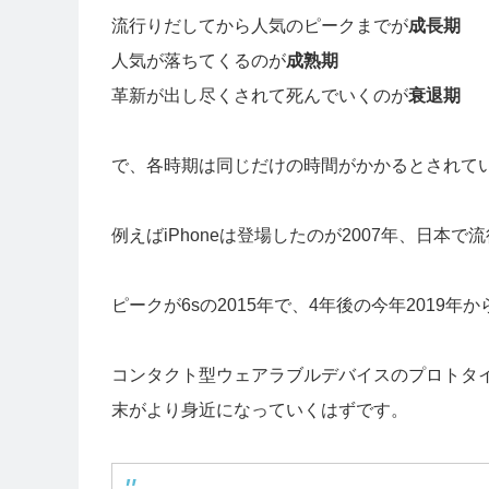
流行りだしてから人気のピークまでが
成長期
人気が落ちてくるのが
成熟期
革新が出し尽くされて死んでいくのが
衰退期
で、各時期は同じだけの時間がかかるとされて
例えばiPhoneは登場したのが2007年、日本で
ピークが6sの2015年で、4年後の今年2019
コンタクト型ウェアラブルデバイスのプロトタ
末がより身近になっていくはずです。