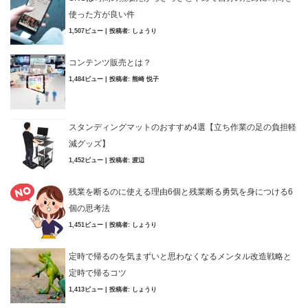
使った方が良い件
1,507ビュー
|
投稿者:
しょうり
コンテンツ販売とは？
1,484ビュー
|
投稿者:
熊崎 悦子
スタンディングマットのおすすめ4選【立ち作業の足の負担軽
減グッズ】
1,452ビュー
|
投稿者:
渡辺
残業を断るのに使える理由6個と残業断る勇気を身につける6
個の思考法
1,451ビュー
|
投稿者:
しょうり
定時で帰るのを気まずいと思わなくなるメンタル改造戦略と
定時で帰るコツ
1,413ビュー
|
投稿者:
しょうり