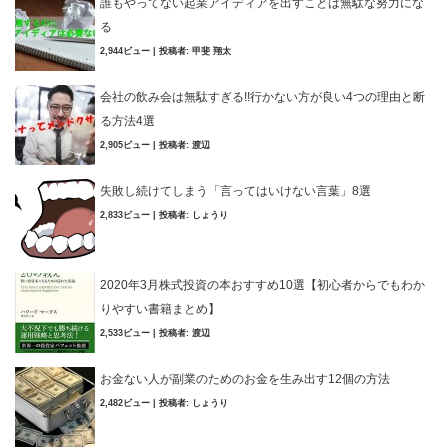
誰もやってない起業アイディアを出すことは無駄な努力にな
る
2,944ビュー
|
投稿者:
甲斐 翔太
会社の飲み会は無駄すぎる!!行かない方が良い4つの理由と断
る方法4選
2,905ビュー
|
投稿者:
渡辺
失敗し続けてしまう「言ってはいけない言葉」8選
2,833ビュー
|
投稿者:
しょうり
2020年3月株式投資の本おすすめ10選【初心者からでもわか
りやすい書籍まとめ】
2,533ビュー
|
投稿者:
渡辺
お金ない人が副業のためのお金を生み出す12個の方法
2,482ビュー
|
投稿者:
しょうり