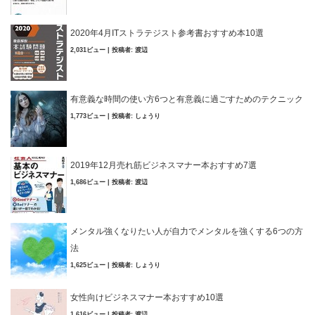
2020年4月ITストラテジスト参考書おすすめ本10選
2,031ビュー
|
投稿者:
渡辺
有意義な時間の使い方6つと有意義に過ごすためのテクニック
1,773ビュー
|
投稿者:
しょうり
2019年12月売れ筋ビジネスマナー本おすすめ7選
1,686ビュー
|
投稿者:
渡辺
メンタル強くなりたい人が自力でメンタルを強くする6つの方
法
1,625ビュー
|
投稿者:
しょうり
女性向けビジネスマナー本おすすめ10選
1,616ビュー
|
投稿者:
渡辺