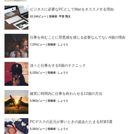
ビジネスに必要なPCとしてMacをオススメする理由
10,144ビュー
|
投稿者:
甲斐 翔太
仕事を休むことに罪悪感を感じる必要なんてない4個の理由
7,370ビュー
|
投稿者:
しょうり
淡々と仕事をする6個のテクニック
6,133ビュー
|
投稿者:
しょうり
確実に時間内に仕事を終わらせる12個の方法
5,963ビュー
|
投稿者:
しょうり
PCデスクの足元が寒いときの超あたたまる対策5選
5,303ビュー
|
投稿者:
しょうり