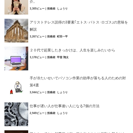
介。
3,305ビュー
|
投稿者:
しょうり
アリストテレス説得の3要素｢エトス･パトス･ロゴス｣の意味を
解説
3,267ビュー
|
投稿者:
町田一平
２０代で起業したきっかけは、人生を楽しみたいから
3,178ビュー
|
投稿者:
甲斐 翔太
手が冷たいせいでパソコン作業の効率が落ちる人のための対
策4選
3,044ビュー
|
投稿者:
しょうり
仕事が遅い人が仕事速い人になる7個の方法
2,949ビュー
|
投稿者:
しょうり