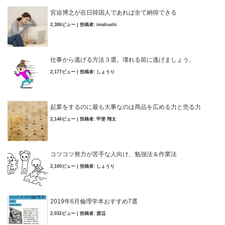
宮迫博之が在日韓国人であれば全て納得できる
2,386ビュー
|
投稿者:
imahashi
仕事から逃げる方法３選。壊れる前に逃げましょう。
2,177ビュー
|
投稿者:
しょうり
起業をするのに最も大事なのは商品を広める力と売る力
2,146ビュー
|
投稿者:
甲斐 翔太
コツコツ努力が苦手な人向け、勉強法＆作業法
2,100ビュー
|
投稿者:
しょうり
2019年6月倫理学本おすすめ7選
2,032ビュー
|
投稿者:
渡辺