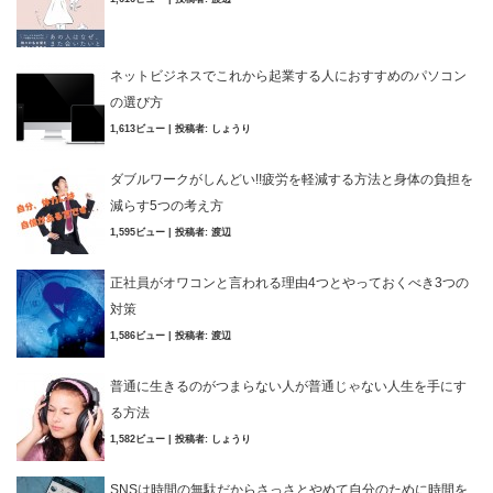
ネットビジネスでこれから起業する人におすすめのパソコン
の選び方
1,613ビュー
|
投稿者:
しょうり
ダブルワークがしんどい!!疲労を軽減する方法と身体の負担を
減らす5つの考え方
1,595ビュー
|
投稿者:
渡辺
正社員がオワコンと言われる理由4つとやっておくべき3つの
対策
1,586ビュー
|
投稿者:
渡辺
普通に生きるのがつまらない人が普通じゃない人生を手にす
る方法
1,582ビュー
|
投稿者:
しょうり
SNSは時間の無駄だからさっさとやめて自分のために時間を