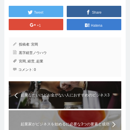
Tweet
Share
+1
Hatena
投稿者:
宮岡
黒字経営ノウハウ
宮岡
,
経営
,
起業
コメント:
0
起業したいけどお金がない人におすすめのビジネス3
選
起業家がビジネスを始めるに必要な3つの要素と成功
の条件