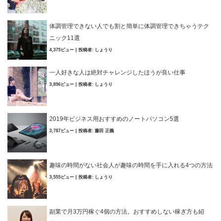
体調管理できない人でも割と簡単に体調管理できちゃうテク
ニック11選
4,375ビュー
|
投稿者:
しょうり
一人好きな人は絶対チャレンジしたほうが良い仕事
3,896ビュー
|
投稿者:
しょうり
2019年ビジネス用おすすめのノートパソコン5選
3,787ビュー
|
投稿者:
藤田 正義
趣味の時間がない社会人が趣味の時間を手に入れる4つの方法
3,555ビュー
|
投稿者:
しょうり
副業で月3万円稼ぐ4個の方法。おすすめしない稼ぎ方も紹