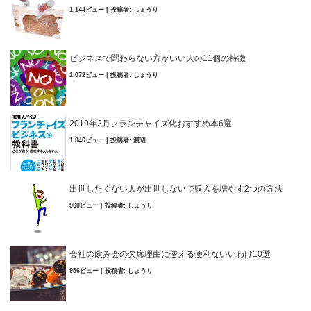
1,144ビュー
|
投稿者:
しょうり
ビジネスで関わらない方がいい人の11個の特徴
1,072ビュー
|
投稿者:
しょうり
2019年2月フランチャイズ化おすすめ本6選
1,046ビュー
|
投稿者:
渡辺
出世したくない人が出世しないで収入を増やす2つの方法
960ビュー
|
投稿者:
しょうり
会社の飲み会の欠席理由に使える便利ないいわけ10選
956ビュー
|
投稿者:
しょうり