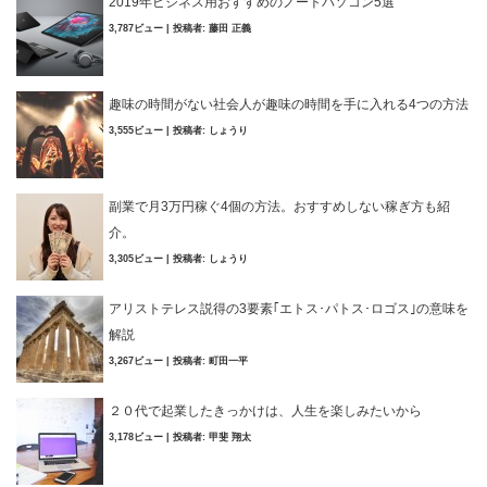
2019年ビジネス用おすすめのノートパソコン5選
3,787ビュー
|
投稿者:
藤田 正義
趣味の時間がない社会人が趣味の時間を手に入れる4つの方法
3,555ビュー
|
投稿者:
しょうり
副業で月3万円稼ぐ4個の方法。おすすめしない稼ぎ方も紹
介。
3,305ビュー
|
投稿者:
しょうり
アリストテレス説得の3要素｢エトス･パトス･ロゴス｣の意味を
解説
3,267ビュー
|
投稿者:
町田一平
２０代で起業したきっかけは、人生を楽しみたいから
3,178ビュー
|
投稿者:
甲斐 翔太