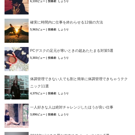
6,133ビュー
|
投稿者:
しょうり
確実に時間内に仕事を終わらせる12個の方法
5,963ビュー
|
投稿者:
しょうり
PCデスクの足元が寒いときの超あたたまる対策5選
5,303ビュー
|
投稿者:
しょうり
体調管理できない人でも割と簡単に体調管理できちゃうテク
ニック11選
4,375ビュー
|
投稿者:
しょうり
一人好きな人は絶対チャレンジしたほうが良い仕事
3,896ビュー
|
投稿者:
しょうり