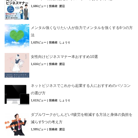
1,686ビュー
|
投稿者:
渡辺
メンタル強くなりたい人が自力でメンタルを強くする6つの方
法
1,625ビュー
|
投稿者:
しょうり
女性向けビジネスマナー本おすすめ10選
1,616ビュー
|
投稿者:
渡辺
ネットビジネスでこれから起業する人におすすめのパソコン
の選び方
1,613ビュー
|
投稿者:
しょうり
ダブルワークがしんどい!!疲労を軽減する方法と身体の負担を
減らす5つの考え方
1,595ビュー
|
投稿者:
渡辺