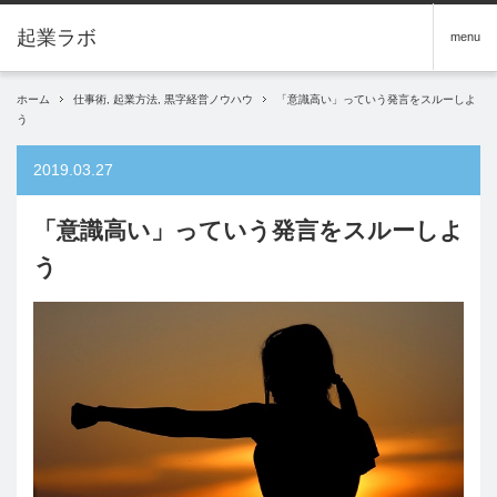
menu
ホーム
仕事術
,
起業方法
,
黒字経営ノウハウ
「意識高い」っていう発言をスルーしよ
う
2019.03.27
「意識高い」っていう発言をスルーしよ
う