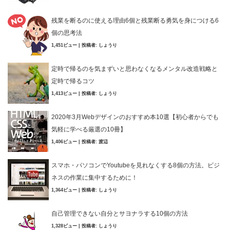
残業を断るのに使える理由6個と残業断る勇気を身につける6
個の思考法
1,451ビュー
|
投稿者:
しょうり
定時で帰るのを気まずいと思わなくなるメンタル改造戦略と
定時で帰るコツ
1,413ビュー
|
投稿者:
しょうり
2020年3月Webデザインのおすすめ本10選【初心者からでも
気軽に学べる厳選の10冊】
1,406ビュー
|
投稿者:
渡辺
スマホ・パソコンでYoutubeを見れなくする8個の方法。ビジ
ネスの作業に集中するために！
1,364ビュー
|
投稿者:
しょうり
自己管理できない自分とサヨナラする10個の方法
1,328ビュー
|
投稿者:
しょうり