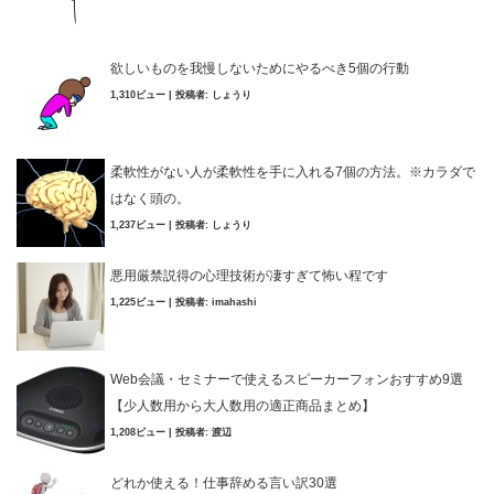
欲しいものを我慢しないためにやるべき5個の行動
1,310ビュー
|
投稿者:
しょうり
柔軟性がない人が柔軟性を手に入れる7個の方法。※カラダで
はなく頭の。
1,237ビュー
|
投稿者:
しょうり
悪用厳禁説得の心理技術が凄すぎて怖い程です
1,225ビュー
|
投稿者:
imahashi
Web会議・セミナーで使えるスピーカーフォンおすすめ9選
【少人数用から大人数用の適正商品まとめ】
1,208ビュー
|
投稿者:
渡辺
どれか使える！仕事辞める言い訳30選