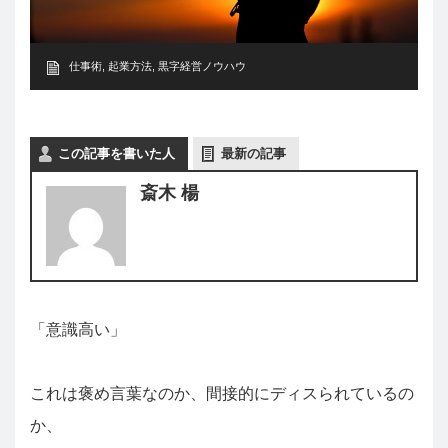
仕事術
,
起業方法
,
黒字経営ノウハウ
この記事を書いた人
最新の記事
斎木 楊
「意識高い」
これは褒め言葉なのか、間接的にディスられているの
か、