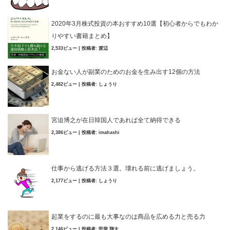
2020年3月株式投資の本おすすめ10選【初心者からでもわか
りやすい書籍まとめ】
2,533ビュー
|
投稿者:
渡辺
お金ない人が副業のためのお金を生み出す12個の方法
2,482ビュー
|
投稿者:
しょうり
宮迫博之が在日韓国人であれば全て納得できる
2,386ビュー
|
投稿者:
imahashi
仕事から逃げる方法３選。壊れる前に逃げましょう。
2,177ビュー
|
投稿者:
しょうり
起業をするのに最も大事なのは商品を広める力と売る力
2,146ビュー
|
投稿者:
甲斐 翔太