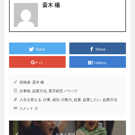
斎木 楊
Tweet
Share
+1
Hatena
投稿者:
斎木 楊
仕事術
,
起業方法
,
黒字経営ノウハウ
人生を変える
,
仕事
,
成功
,
行動力
,
起業
,
起業したい
,
起業方法
コメント:
0
起業も英語も