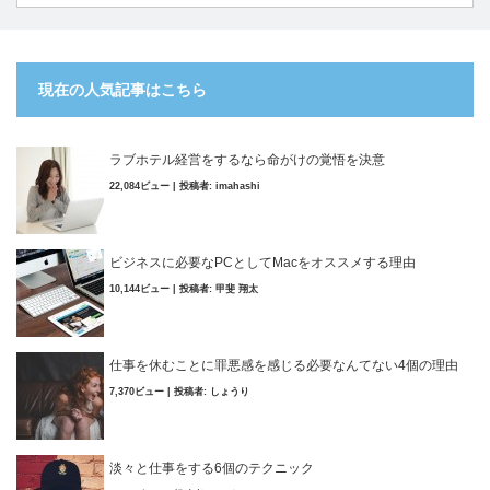
現在の人気記事はこちら
ラブホテル経営をするなら命がけの覚悟を決意
22,084ビュー
|
投稿者:
imahashi
ビジネスに必要なPCとしてMacをオススメする理由
10,144ビュー
|
投稿者:
甲斐 翔太
仕事を休むことに罪悪感を感じる必要なんてない4個の理由
7,370ビュー
|
投稿者:
しょうり
淡々と仕事をする6個のテクニック