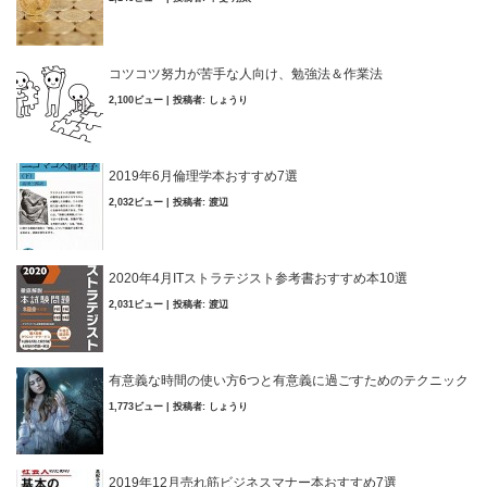
コツコツ努力が苦手な人向け、勉強法＆作業法
2,100ビュー
|
投稿者:
しょうり
2019年6月倫理学本おすすめ7選
2,032ビュー
|
投稿者:
渡辺
2020年4月ITストラテジスト参考書おすすめ本10選
2,031ビュー
|
投稿者:
渡辺
有意義な時間の使い方6つと有意義に過ごすためのテクニック
1,773ビュー
|
投稿者:
しょうり
2019年12月売れ筋ビジネスマナー本おすすめ7選