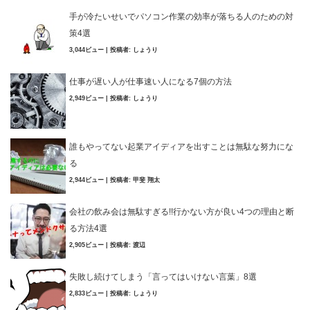
手が冷たいせいでパソコン作業の効率が落ちる人のための対
策4選
3,044ビュー
|
投稿者:
しょうり
仕事が遅い人が仕事速い人になる7個の方法
2,949ビュー
|
投稿者:
しょうり
誰もやってない起業アイディアを出すことは無駄な努力にな
る
2,944ビュー
|
投稿者:
甲斐 翔太
会社の飲み会は無駄すぎる!!行かない方が良い4つの理由と断
る方法4選
2,905ビュー
|
投稿者:
渡辺
失敗し続けてしまう「言ってはいけない言葉」8選
2,833ビュー
|
投稿者:
しょうり