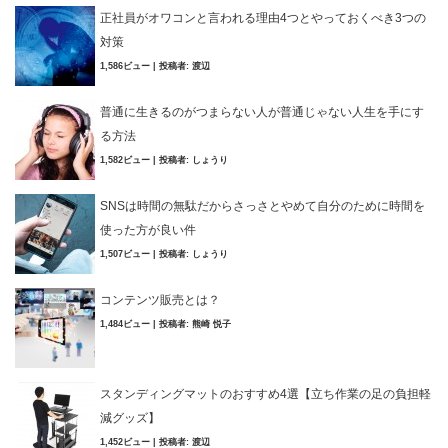
正社員がオワコンと言われる理由4つとやっておくべき3つの
対策
1,586ビュー
|
投稿者:
渡辺
普通に生きるのがつまらない人が普通じゃない人生を手にす
る方法
1,582ビュー
|
投稿者:
しょうり
SNSは時間の無駄だからさっさとやめて自分のために時間を
使った方が良い件
1,507ビュー
|
投稿者:
しょうり
コンテンツ販売とは？
1,484ビュー
|
投稿者:
熊崎 悦子
スタンディングマットのおすすめ4選【立ち作業の足の負担軽
減グッズ】
1,452ビュー
|
投稿者:
渡辺