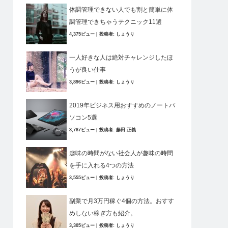
体調管理できない人でも割と簡単に体
調管理できちゃうテクニック11選
4,375ビュー
|
投稿者:
しょうり
一人好きな人は絶対チャレンジしたほ
うが良い仕事
3,896ビュー
|
投稿者:
しょうり
2019年ビジネス用おすすめのノートパ
ソコン5選
3,787ビュー
|
投稿者:
藤田 正義
趣味の時間がない社会人が趣味の時間
を手に入れる4つの方法
3,555ビュー
|
投稿者:
しょうり
副業で月3万円稼ぐ4個の方法。おすす
めしない稼ぎ方も紹介。
3,305ビュー
|
投稿者:
しょうり