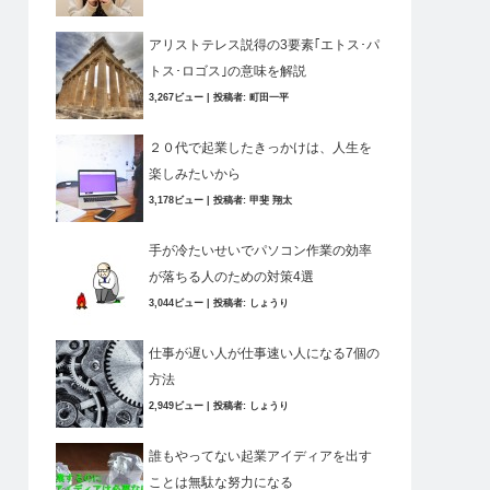
アリストテレス説得の3要素｢エトス･パ
トス･ロゴス｣の意味を解説
3,267ビュー
|
投稿者:
町田一平
２０代で起業したきっかけは、人生を
楽しみたいから
3,178ビュー
|
投稿者:
甲斐 翔太
手が冷たいせいでパソコン作業の効率
が落ちる人のための対策4選
3,044ビュー
|
投稿者:
しょうり
仕事が遅い人が仕事速い人になる7個の
方法
2,949ビュー
|
投稿者:
しょうり
誰もやってない起業アイディアを出す
ことは無駄な努力になる