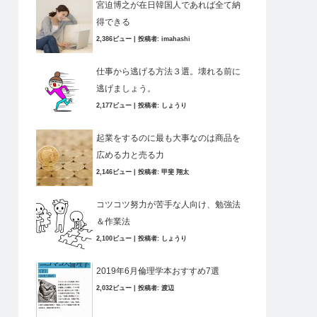
宮迫博之が在日韓国人であれば全て納
得できる
2,386ビュー
|
投稿者:
imahashi
仕事から逃げる方法３選。壊れる前に
逃げましょう。
2,177ビュー
|
投稿者:
しょうり
起業をするのに最も大事なのは商品を
広める力と売る力
2,146ビュー
|
投稿者:
甲斐 翔太
コツコツ努力が苦手な人向け、勉強法
＆作業法
2,100ビュー
|
投稿者:
しょうり
2019年6月倫理学本おすすめ7選
2,032ビュー
|
投稿者:
渡辺