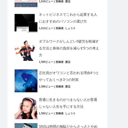
1,616ビュー
|
投稿者:
渡辺
ネットビジネスでこれから起業する人
におすすめのパソコンの選び方
1,613ビュー
|
投稿者:
しょうり
ダブルワークがしんどい!!疲労を軽減す
る方法と身体の負担を減らす5つの考え
方
1,595ビュー
|
投稿者:
渡辺
正社員がオワコンと言われる理由4つと
やっておくべき3つの対策
1,586ビュー
|
投稿者:
渡辺
普通に生きるのがつまらない人が普通
じゃない人生を手にする方法
1,582ビュー
|
投稿者:
しょうり
SNSは時間の無駄だからさっさとやめ