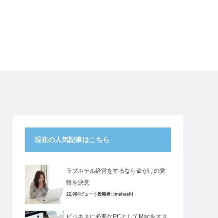
現在の人気記事はこちら
ラブホテル経営をするなら命がけの覚
悟を決意
22,084ビュー
|
投稿者:
imahashi
ビジネスに必要なPCとしてMacをオス