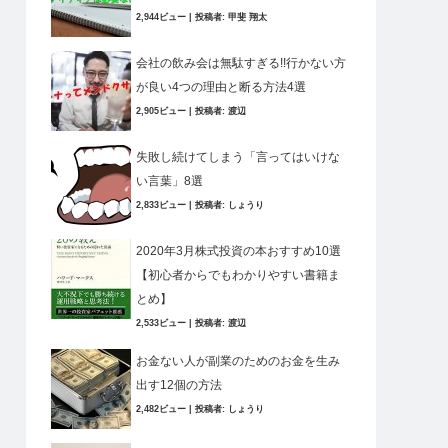
2,944ビュー
|
投稿者:
甲斐 翔太
会社の飲み会は無駄すぎる!!行かない方
が良い4つの理由と断る方法4選
2,905ビュー
|
投稿者:
渡辺
失敗し続けてしまう「言ってはいけな
い言葉」8選
2,833ビュー
|
投稿者:
しょうり
2020年3月株式投資の本おすすめ10選
【初心者からでもわかりやすい書籍ま
とめ】
2,533ビュー
|
投稿者:
渡辺
お金ない人が副業のためのお金を生み
出す12個の方法
2,482ビュー
|
投稿者:
しょうり