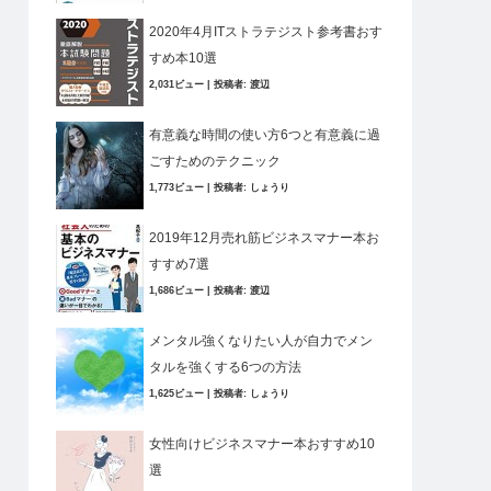
2020年4月ITストラテジスト参考書おす
すめ本10選
2,031ビュー
|
投稿者:
渡辺
有意義な時間の使い方6つと有意義に過
ごすためのテクニック
1,773ビュー
|
投稿者:
しょうり
2019年12月売れ筋ビジネスマナー本お
すすめ7選
1,686ビュー
|
投稿者:
渡辺
メンタル強くなりたい人が自力でメン
タルを強くする6つの方法
1,625ビュー
|
投稿者:
しょうり
女性向けビジネスマナー本おすすめ10
選