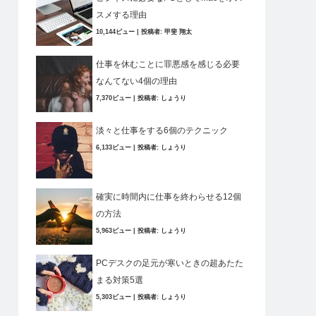
スメする理由
10,144ビュー
|
投稿者:
甲斐 翔太
仕事を休むことに罪悪感を感じる必要
なんてない4個の理由
7,370ビュー
|
投稿者:
しょうり
淡々と仕事をする6個のテクニック
6,133ビュー
|
投稿者:
しょうり
確実に時間内に仕事を終わらせる12個
の方法
5,963ビュー
|
投稿者:
しょうり
PCデスクの足元が寒いときの超あたた
まる対策5選
5,303ビュー
|
投稿者:
しょうり