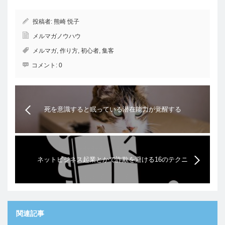
投稿者:
熊崎 悦子
メルマガノウハウ
メルマガ
,
作り方
,
初心者
,
集客
コメント:
0
死を意識すると眠っている潜在能力が覚醒する
ネットビジネス起業とかで詐欺を避ける16のテクニ
ック
関連記事