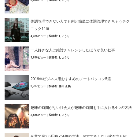
体調管理できない人でも割と簡単に体調管理できちゃうテク
ニック11選
4,375ビュー
|
投稿者:
しょうり
一人好きな人は絶対チャレンジしたほうが良い仕事
3,896ビュー
|
投稿者:
しょうり
2019年ビジネス用おすすめのノートパソコン5選
3,787ビュー
|
投稿者:
藤田 正義
趣味の時間がない社会人が趣味の時間を手に入れる4つの方法
3,555ビュー
|
投稿者:
しょうり
副業で月3万円稼ぐ4個の方法。おすすめしない稼ぎ方も紹