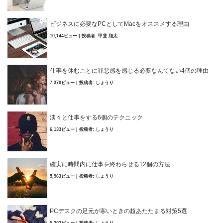
ビジネスに必要なPCとしてMacをオススメする理由
10,144ビュー
|
投稿者:
甲斐 翔太
仕事を休むことに罪悪感を感じる必要なんてない4個の理由
7,370ビュー
|
投稿者:
しょうり
淡々と仕事をする6個のテクニック
6,133ビュー
|
投稿者:
しょうり
確実に時間内に仕事を終わらせる12個の方法
5,963ビュー
|
投稿者:
しょうり
PCデスクの足元が寒いときの超あたたまる対策5選
5,303ビュー
|
投稿者:
しょうり