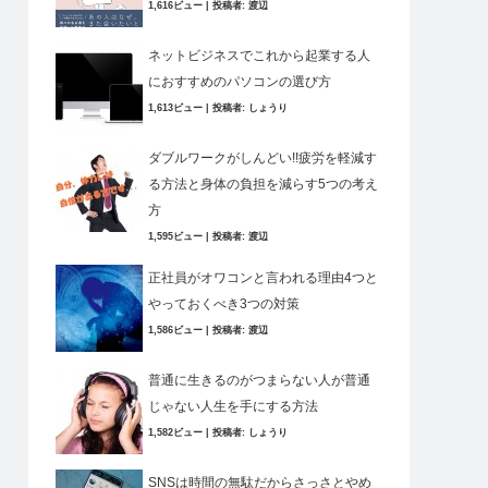
1,616ビュー
|
投稿者:
渡辺
ネットビジネスでこれから起業する人
におすすめのパソコンの選び方
1,613ビュー
|
投稿者:
しょうり
ダブルワークがしんどい!!疲労を軽減す
る方法と身体の負担を減らす5つの考え
方
1,595ビュー
|
投稿者:
渡辺
正社員がオワコンと言われる理由4つと
やっておくべき3つの対策
1,586ビュー
|
投稿者:
渡辺
普通に生きるのがつまらない人が普通
じゃない人生を手にする方法
1,582ビュー
|
投稿者:
しょうり
SNSは時間の無駄だからさっさとやめ