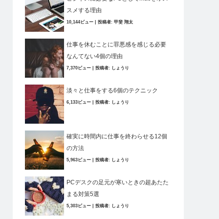
スメする理由
10,144ビュー
|
投稿者:
甲斐 翔太
仕事を休むことに罪悪感を感じる必要
なんてない4個の理由
7,370ビュー
|
投稿者:
しょうり
淡々と仕事をする6個のテクニック
6,133ビュー
|
投稿者:
しょうり
確実に時間内に仕事を終わらせる12個
の方法
5,963ビュー
|
投稿者:
しょうり
PCデスクの足元が寒いときの超あたた
まる対策5選
5,303ビュー
|
投稿者:
しょうり