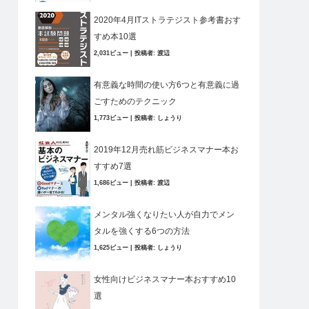
2020年4月ITストラテジスト参考書おす
すめ本10選
2,031ビュー
|
投稿者:
渡辺
有意義な時間の使い方6つと有意義に過
ごすためのテクニック
1,773ビュー
|
投稿者:
しょうり
2019年12月売れ筋ビジネスマナー本お
すすめ7選
1,686ビュー
|
投稿者:
渡辺
メンタル強くなりたい人が自力でメン
タルを強くする6つの方法
1,625ビュー
|
投稿者:
しょうり
女性向けビジネスマナー本おすすめ10
選