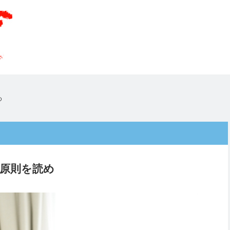
め
動原則を読め