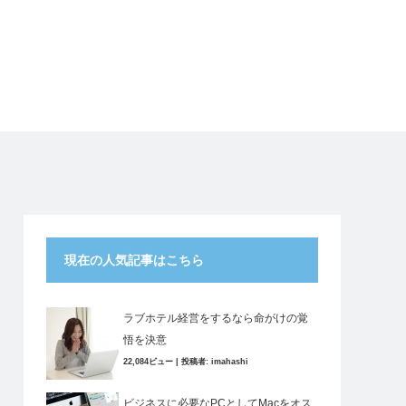
現在の人気記事はこちら
ラブホテル経営をするなら命がけの覚
悟を決意
22,084ビュー
|
投稿者:
imahashi
ビジネスに必要なPCとしてMacをオス