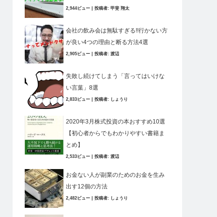
2,944ビュー
|
投稿者:
甲斐 翔太
会社の飲み会は無駄すぎる!!行かない方
が良い4つの理由と断る方法4選
2,905ビュー
|
投稿者:
渡辺
失敗し続けてしまう「言ってはいけな
い言葉」8選
2,833ビュー
|
投稿者:
しょうり
2020年3月株式投資の本おすすめ10選
【初心者からでもわかりやすい書籍ま
とめ】
2,533ビュー
|
投稿者:
渡辺
お金ない人が副業のためのお金を生み
出す12個の方法
2,482ビュー
|
投稿者:
しょうり