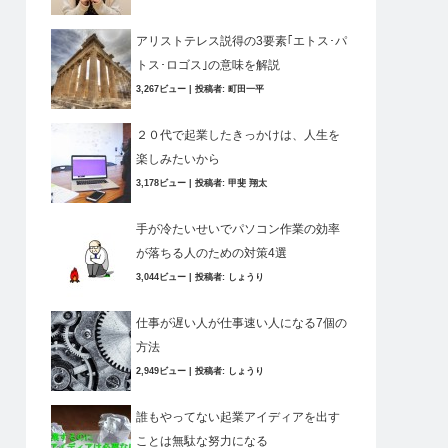
アリストテレス説得の3要素｢エトス･パ
トス･ロゴス｣の意味を解説
3,267ビュー
|
投稿者:
町田一平
２０代で起業したきっかけは、人生を
楽しみたいから
3,178ビュー
|
投稿者:
甲斐 翔太
手が冷たいせいでパソコン作業の効率
が落ちる人のための対策4選
3,044ビュー
|
投稿者:
しょうり
仕事が遅い人が仕事速い人になる7個の
方法
2,949ビュー
|
投稿者:
しょうり
誰もやってない起業アイディアを出す
ことは無駄な努力になる