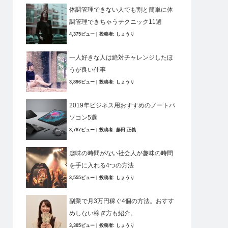
体調管理できない人でも割と簡単に体
調管理できちゃうテクニック11選
4,375ビュー
|
投稿者:
しょうり
一人好きな人は絶対チャレンジしたほ
うが良い仕事
3,896ビュー
|
投稿者:
しょうり
2019年ビジネス用おすすめのノートパ
ソコン5選
3,787ビュー
|
投稿者:
藤田 正義
趣味の時間がない社会人が趣味の時間
を手に入れる4つの方法
3,555ビュー
|
投稿者:
しょうり
副業で月3万円稼ぐ4個の方法。おすす
めしない稼ぎ方も紹介。
3,305ビュー
|
投稿者:
しょうり