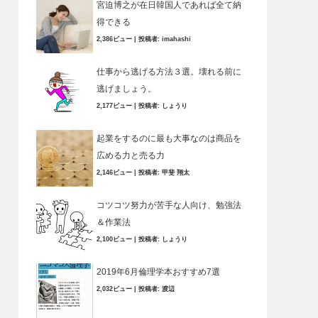
宮迫博之が在日韓国人であれば全て納
得できる
2,386ビュー
|
投稿者:
imahashi
仕事から逃げる方法３選。壊れる前に
逃げましょう。
2,177ビュー
|
投稿者:
しょうり
起業をするのに最も大事なのは商品を
広める力と売る力
2,146ビュー
|
投稿者:
甲斐 翔太
コツコツ努力が苦手な人向け、勉強法
＆作業法
2,100ビュー
|
投稿者:
しょうり
2019年6月倫理学本おすすめ7選
2,032ビュー
|
投稿者:
渡辺