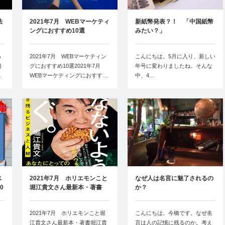
法
2021年7月 WEBマーケティ
新紙幣発表？！ 「中国紙幣
ングにおすすめ10選
みたい？」
っ
2021年7月 WEBマーケティン
こんにちは。5月に入り、新しい
揚
グにおすすめ10選2021年7月
年号に変わりましたね。そんな
…
WEBマーケティングにおすす…
中、4…
ス
2021年7月 ホリエモンこと
なぜ人は名言に魅了されるの
0
堀江貴文さん最新本・著書
か？
2021年7月 ホリエモンこと堀
こんにちは、今橋です。なぜ名
江貴文さん最新本・著書堀江貴
言は人の記憶に残るのか。考え