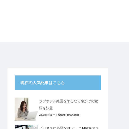
現在の人気記事はこちら
ラブホテル経営をするなら命がけの覚
悟を決意
22,084ビュー
|
投稿者:
imahashi
ビジネスに必要なPCとしてMacをオス