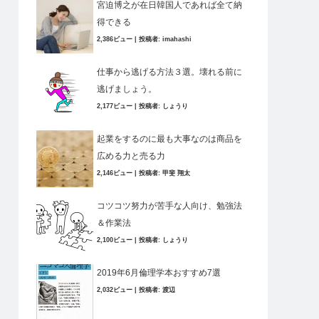
宮迫博之が在日韓国人であれば全て納
得できる
2,386ビュー
|
投稿者:
imahashi
仕事から逃げる方法３選。壊れる前に
逃げましょう。
2,177ビュー
|
投稿者:
しょうり
起業をするのに最も大事なのは商品を
広める力と売る力
2,146ビュー
|
投稿者:
甲斐 翔太
コツコツ努力が苦手な人向け、勉強法
＆作業法
2,100ビュー
|
投稿者:
しょうり
2019年6月倫理学本おすすめ7選
2,032ビュー
|
投稿者:
渡辺