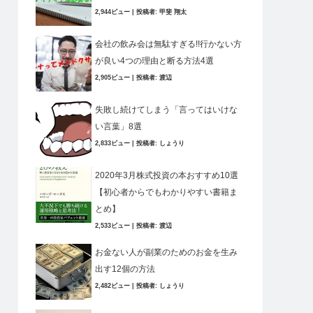
2,944ビュー
|
投稿者:
甲斐 翔太
会社の飲み会は無駄すぎる!!行かない方
が良い4つの理由と断る方法4選
2,905ビュー
|
投稿者:
渡辺
失敗し続けてしまう「言ってはいけな
い言葉」8選
2,833ビュー
|
投稿者:
しょうり
2020年3月株式投資の本おすすめ10選
【初心者からでもわかりやすい書籍ま
とめ】
2,533ビュー
|
投稿者:
渡辺
お金ない人が副業のためのお金を生み
出す12個の方法
2,482ビュー
|
投稿者:
しょうり