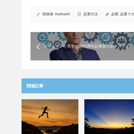
投稿者:
imahashi
起業方法
起業
,
起業ラ
カフェインが苦手な30代男性起業家がおススメす
る カフェインフリーのエナジーサプリメント「ザ
イナミックス16800」の口コミは？
関連記事