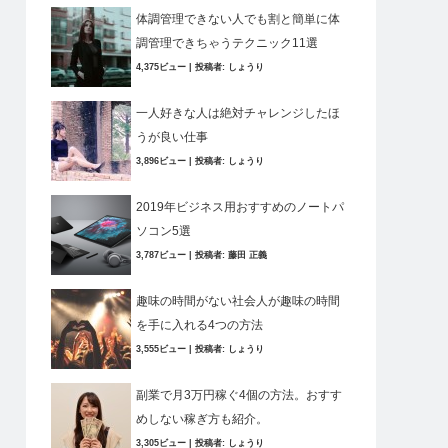
体調管理できない人でも割と簡単に体
調管理できちゃうテクニック11選
4,375ビュー
|
投稿者:
しょうり
一人好きな人は絶対チャレンジしたほ
うが良い仕事
3,896ビュー
|
投稿者:
しょうり
2019年ビジネス用おすすめのノートパ
ソコン5選
3,787ビュー
|
投稿者:
藤田 正義
趣味の時間がない社会人が趣味の時間
を手に入れる4つの方法
3,555ビュー
|
投稿者:
しょうり
副業で月3万円稼ぐ4個の方法。おすす
めしない稼ぎ方も紹介。
3,305ビュー
|
投稿者:
しょうり