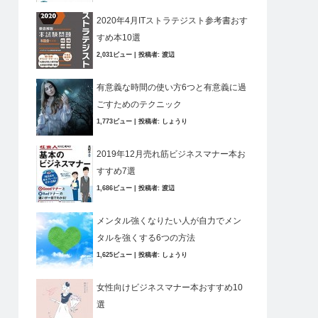
2020年4月ITストラテジスト参考書おす
すめ本10選
2,031ビュー
|
投稿者:
渡辺
有意義な時間の使い方6つと有意義に過
ごすためのテクニック
1,773ビュー
|
投稿者:
しょうり
2019年12月売れ筋ビジネスマナー本お
すすめ7選
1,686ビュー
|
投稿者:
渡辺
メンタル強くなりたい人が自力でメン
タルを強くする6つの方法
1,625ビュー
|
投稿者:
しょうり
女性向けビジネスマナー本おすすめ10
選