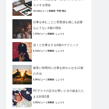
スメする理由
10,144ビュー
|
投稿者:
甲斐 翔太
仕事を休むことに罪悪感を感じる必要
なんてない4個の理由
7,370ビュー
|
投稿者:
しょうり
淡々と仕事をする6個のテクニック
6,133ビュー
|
投稿者:
しょうり
確実に時間内に仕事を終わらせる12個
の方法
5,963ビュー
|
投稿者:
しょうり
PCデスクの足元が寒いときの超あたた
まる対策5選
5,303ビュー
|
投稿者:
しょうり