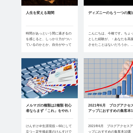
人生を変える期間
ディズニーのもう一つの魔
時間があっという間に過ぎるの
こんにちは、今橋です。ちょ
を感じると、しっかり力がつい
とした経験が、・あなたを高
ているのかとか、自分がやって
させたことはないだろうか。
きたことは正しい…
メルマガの種類は2種類 初心
2021年6月 ブログアクセ
者ならまず「これ」をやれ！
アップにおすすめの集客本1
選
けんすけ＠生涯現役～60にして
2021年6月 ブログアクセスア
立つ～定年後起業のけんすけで
ップにおすすめの集客本10選