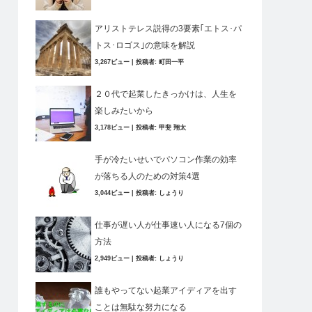
アリストテレス説得の3要素｢エトス･パ
トス･ロゴス｣の意味を解説
3,267ビュー
|
投稿者:
町田一平
２０代で起業したきっかけは、人生を
楽しみたいから
3,178ビュー
|
投稿者:
甲斐 翔太
手が冷たいせいでパソコン作業の効率
が落ちる人のための対策4選
3,044ビュー
|
投稿者:
しょうり
仕事が遅い人が仕事速い人になる7個の
方法
2,949ビュー
|
投稿者:
しょうり
誰もやってない起業アイディアを出す
ことは無駄な努力になる