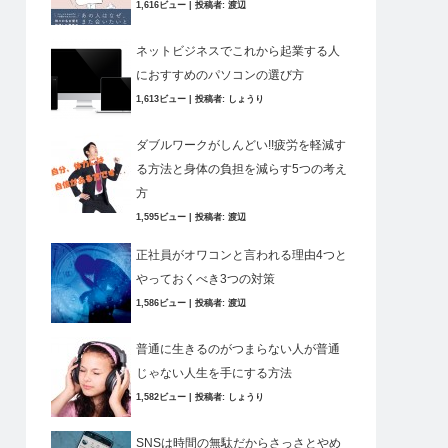
1,616ビュー
|
投稿者:
渡辺
ネットビジネスでこれから起業する人
におすすめのパソコンの選び方
1,613ビュー
|
投稿者:
しょうり
ダブルワークがしんどい!!疲労を軽減す
る方法と身体の負担を減らす5つの考え
方
1,595ビュー
|
投稿者:
渡辺
正社員がオワコンと言われる理由4つと
やっておくべき3つの対策
1,586ビュー
|
投稿者:
渡辺
普通に生きるのがつまらない人が普通
じゃない人生を手にする方法
1,582ビュー
|
投稿者:
しょうり
SNSは時間の無駄だからさっさとやめ