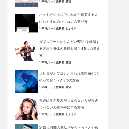
1,616ビュー
|
投稿者:
渡辺
ネットビジネスでこれから起業する人
におすすめのパソコンの選び方
1,613ビュー
|
投稿者:
しょうり
ダブルワークがしんどい!!疲労を軽減す
る方法と身体の負担を減らす5つの考え
方
1,595ビュー
|
投稿者:
渡辺
正社員がオワコンと言われる理由4つと
やっておくべき3つの対策
1,586ビュー
|
投稿者:
渡辺
普通に生きるのがつまらない人が普通
じゃない人生を手にする方法
1,582ビュー
|
投稿者:
しょうり
SNSは時間の無駄だからさっさとやめ