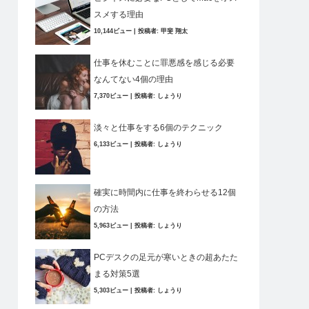
スメする理由
10,144ビュー
|
投稿者:
甲斐 翔太
仕事を休むことに罪悪感を感じる必要
なんてない4個の理由
7,370ビュー
|
投稿者:
しょうり
淡々と仕事をする6個のテクニック
6,133ビュー
|
投稿者:
しょうり
確実に時間内に仕事を終わらせる12個
の方法
5,963ビュー
|
投稿者:
しょうり
PCデスクの足元が寒いときの超あたた
まる対策5選
5,303ビュー
|
投稿者:
しょうり