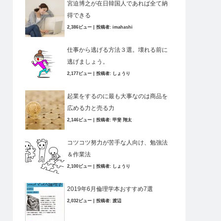
宮迫博之が在日韓国人であれば全て納
得できる
2,386ビュー
|
投稿者:
imahashi
仕事から逃げる方法３選。壊れる前に
逃げましょう。
2,177ビュー
|
投稿者:
しょうり
起業をするのに最も大事なのは商品を
広める力と売る力
2,146ビュー
|
投稿者:
甲斐 翔太
コツコツ努力が苦手な人向け、勉強法
＆作業法
2,100ビュー
|
投稿者:
しょうり
2019年6月倫理学本おすすめ7選
2,032ビュー
|
投稿者:
渡辺