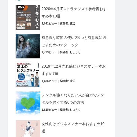
2020年4月ITストラテジスト参考書おす
すめ本10選
2,031ビュー
|
投稿者:
渡辺
有意義な時間の使い方6つと有意義に過
ごすためのテクニック
1,773ビュー
|
投稿者:
しょうり
2019年12月売れ筋ビジネスマナー本お
すすめ7選
1,686ビュー
|
投稿者:
渡辺
メンタル強くなりたい人が自力でメン
タルを強くする6つの方法
1,625ビュー
|
投稿者:
しょうり
女性向けビジネスマナー本おすすめ10
選