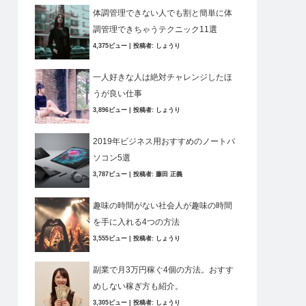
体調管理できない人でも割と簡単に体
調管理できちゃうテクニック11選
4,375ビュー
|
投稿者:
しょうり
一人好きな人は絶対チャレンジしたほ
うが良い仕事
3,896ビュー
|
投稿者:
しょうり
2019年ビジネス用おすすめのノートパ
ソコン5選
3,787ビュー
|
投稿者:
藤田 正義
趣味の時間がない社会人が趣味の時間
を手に入れる4つの方法
3,555ビュー
|
投稿者:
しょうり
副業で月3万円稼ぐ4個の方法。おすす
めしない稼ぎ方も紹介。
3,305ビュー
|
投稿者:
しょうり