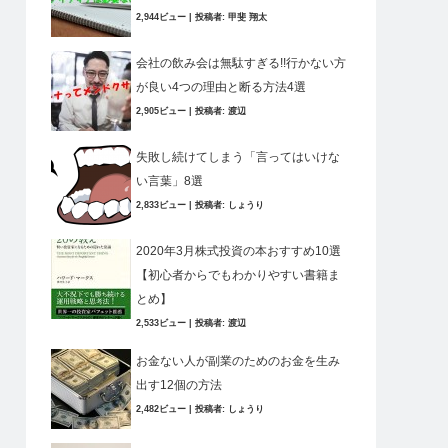
2,944ビュー
|
投稿者:
甲斐 翔太
会社の飲み会は無駄すぎる!!行かない方
が良い4つの理由と断る方法4選
2,905ビュー
|
投稿者:
渡辺
失敗し続けてしまう「言ってはいけな
い言葉」8選
2,833ビュー
|
投稿者:
しょうり
2020年3月株式投資の本おすすめ10選
【初心者からでもわかりやすい書籍ま
とめ】
2,533ビュー
|
投稿者:
渡辺
お金ない人が副業のためのお金を生み
出す12個の方法
2,482ビュー
|
投稿者:
しょうり