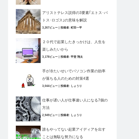
アリストテレス説得の3要素｢エトス･パ
トス･ロゴス｣の意味を解説
3,267ビュー
|
投稿者:
町田一平
２０代で起業したきっかけは、人生を
楽しみたいから
3,178ビュー
|
投稿者:
甲斐 翔太
手が冷たいせいでパソコン作業の効率
が落ちる人のための対策4選
3,044ビュー
|
投稿者:
しょうり
仕事が遅い人が仕事速い人になる7個の
方法
2,949ビュー
|
投稿者:
しょうり
誰もやってない起業アイディアを出す
ことは無駄な努力になる