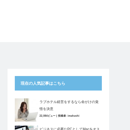
現在の人気記事はこちら
ラブホテル経営をするなら命がけの覚
悟を決意
22,084ビュー
|
投稿者:
imahashi
ビジネスに必要なPCとしてMacをオス