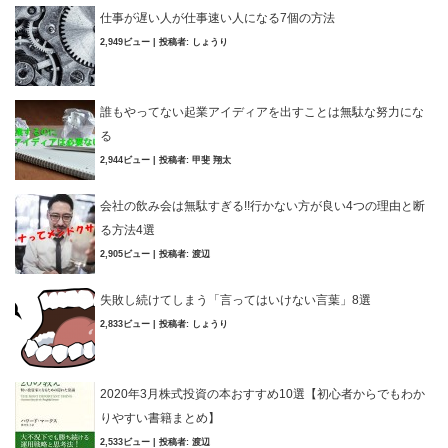
仕事が遅い人が仕事速い人になる7個の方法
2,949ビュー
|
投稿者:
しょうり
誰もやってない起業アイディアを出すことは無駄な努力にな
る
2,944ビュー
|
投稿者:
甲斐 翔太
会社の飲み会は無駄すぎる!!行かない方が良い4つの理由と断
る方法4選
2,905ビュー
|
投稿者:
渡辺
失敗し続けてしまう「言ってはいけない言葉」8選
2,833ビュー
|
投稿者:
しょうり
2020年3月株式投資の本おすすめ10選【初心者からでもわか
りやすい書籍まとめ】
2,533ビュー
|
投稿者:
渡辺