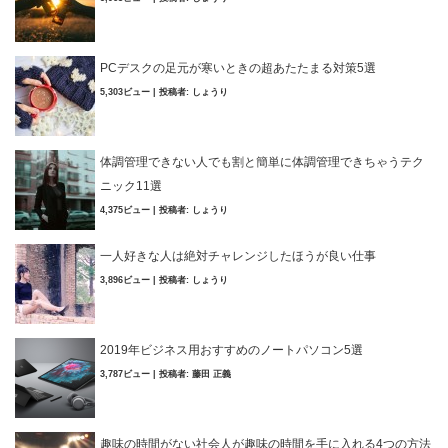
PCデスクの足元が寒いときの超あたたまる対策5選
5,303ビュー
|
投稿者:
しょうり
体調管理できない人でも割と簡単に体調管理できちゃうテク
ニック11選
4,375ビュー
|
投稿者:
しょうり
一人好きな人は絶対チャレンジしたほうが良い仕事
3,896ビュー
|
投稿者:
しょうり
2019年ビジネス用おすすめのノートパソコン5選
3,787ビュー
|
投稿者:
藤田 正義
趣味の時間がない社会人が趣味の時間を手に入れる4つの方法