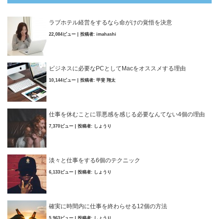
ラブホテル経営をするなら命がけの覚悟を決意
22,084ビュー
|
投稿者:
imahashi
ビジネスに必要なPCとしてMacをオススメする理由
10,144ビュー
|
投稿者:
甲斐 翔太
仕事を休むことに罪悪感を感じる必要なんてない4個の理由
7,370ビュー
|
投稿者:
しょうり
淡々と仕事をする6個のテクニック
6,133ビュー
|
投稿者:
しょうり
確実に時間内に仕事を終わらせる12個の方法
5,963ビュー
|
投稿者:
しょうり