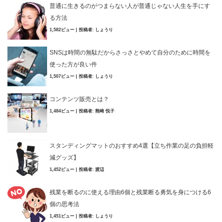
普通に生きるのがつまらない人が普通じゃない人生を手にす
る方法
1,582ビュー
|
投稿者:
しょうり
SNSは時間の無駄だからさっさとやめて自分のために時間を
使った方が良い件
1,507ビュー
|
投稿者:
しょうり
コンテンツ販売とは？
1,484ビュー
|
投稿者:
熊崎 悦子
スタンディングマットのおすすめ4選【立ち作業の足の負担軽
減グッズ】
1,452ビュー
|
投稿者:
渡辺
残業を断るのに使える理由6個と残業断る勇気を身につける6
個の思考法
1,451ビュー
|
投稿者:
しょうり