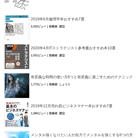
2019年6月倫理学本おすすめ7選
2,032ビュー
|
投稿者:
渡辺
2020年4月ITストラテジスト参考書おすすめ本10選
2,031ビュー
|
投稿者:
渡辺
有意義な時間の使い方6つと有意義に過ごすためのテクニック
1,773ビュー
|
投稿者:
しょうり
2019年12月売れ筋ビジネスマナー本おすすめ7選
1,686ビュー
|
投稿者:
渡辺
メンタル強くなりたい人が自力でメンタルを強くする6つの方