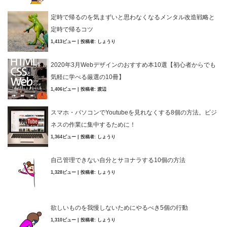
定時で帰るのを気まずいと思わなくなるメンタル改造戦略と
定時で帰るコツ
1,413ビュー
|
投稿者:
しょうり
2020年3月Webデザインのおすすめ本10選【初心者からでも
気軽に学べる厳選の10冊】
1,406ビュー
|
投稿者:
渡辺
スマホ・パソコンでYoutubeを見れなくする8個の方法。ビジ
ネスの作業に集中するために！
1,364ビュー
|
投稿者:
しょうり
自己管理できない自分とサヨナラする10個の方法
1,328ビュー
|
投稿者:
しょうり
欲しいものを我慢しないためにやるべき5個の行動
1,310ビュー
|
投稿者:
しょうり