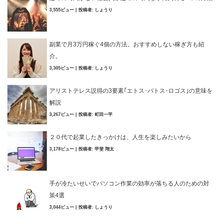
3,555ビュー
|
投稿者:
しょうり
副業で月3万円稼ぐ4個の方法。おすすめしない稼ぎ方も紹
介。
3,305ビュー
|
投稿者:
しょうり
アリストテレス説得の3要素｢エトス･パトス･ロゴス｣の意味を
解説
3,267ビュー
|
投稿者:
町田一平
２０代で起業したきっかけは、人生を楽しみたいから
3,178ビュー
|
投稿者:
甲斐 翔太
手が冷たいせいでパソコン作業の効率が落ちる人のための対
策4選
3,044ビュー
|
投稿者:
しょうり