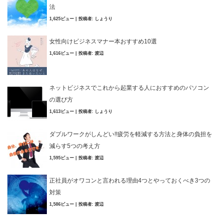
法
1,625ビュー
|
投稿者:
しょうり
女性向けビジネスマナー本おすすめ10選
1,616ビュー
|
投稿者:
渡辺
ネットビジネスでこれから起業する人におすすめのパソコン
の選び方
1,613ビュー
|
投稿者:
しょうり
ダブルワークがしんどい!!疲労を軽減する方法と身体の負担を
減らす5つの考え方
1,595ビュー
|
投稿者:
渡辺
正社員がオワコンと言われる理由4つとやっておくべき3つの
対策
1,586ビュー
|
投稿者:
渡辺