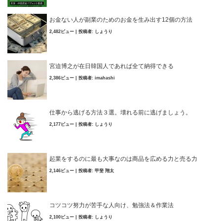
お金ない人が副業のためのお金を生み出す12個の方法
2,482ビュー
|
投稿者:
しょうり
宮迫博之が在日韓国人であれば全て納得できる
2,386ビュー
|
投稿者:
imahashi
仕事から逃げる方法３選。壊れる前に逃げましょう。
2,177ビュー
|
投稿者:
しょうり
起業をするのに最も大事なのは商品を広める力と売る力
2,146ビュー
|
投稿者:
甲斐 翔太
コツコツ努力が苦手な人向け、勉強法＆作業法
2,100ビュー
|
投稿者:
しょうり