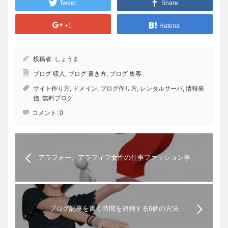
Tweet
Share
+1
Hatena
投稿者:
しょうま
ブログ 収入
,
ブログ 書き方
,
ブログ 集客
サイト作り方
,
ドメイン
,
ブログ作り方
,
レンタルサーバ
,
情報発
信
,
無料ブログ
コメント:
0
アラフォー、アラフィフ女性の仕事ファッション事
情
ブログ記事を書く時間を短縮する6個の方法