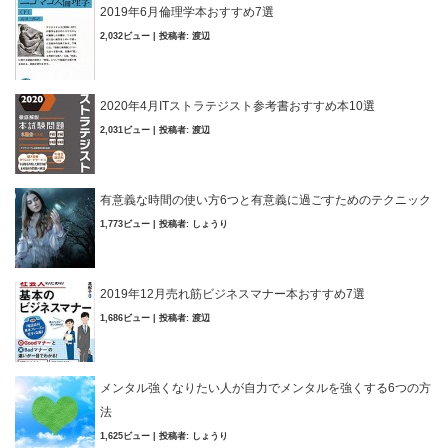
2019年6月倫理学本おすすめ7選
2,032ビュー
|
投稿者:
渡辺
2020年4月ITストラテジスト参考書おすすめ本10選
2,031ビュー
|
投稿者:
渡辺
有意義な時間の使い方6つと有意義に過ごすためのテクニック
1,773ビュー
|
投稿者:
しょうり
2019年12月売れ筋ビジネスマナー本おすすめ7選
1,686ビュー
|
投稿者:
渡辺
メンタル強くなりたい人が自力でメンタルを強くする6つの方
法
1,625ビュー
|
投稿者:
しょうり