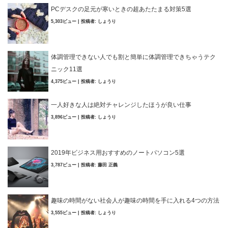
PCデスクの足元が寒いときの超あたたまる対策5選
5,303ビュー
|
投稿者:
しょうり
体調管理できない人でも割と簡単に体調管理できちゃうテク
ニック11選
4,375ビュー
|
投稿者:
しょうり
一人好きな人は絶対チャレンジしたほうが良い仕事
3,896ビュー
|
投稿者:
しょうり
2019年ビジネス用おすすめのノートパソコン5選
3,787ビュー
|
投稿者:
藤田 正義
趣味の時間がない社会人が趣味の時間を手に入れる4つの方法
3,555ビュー
|
投稿者:
しょうり