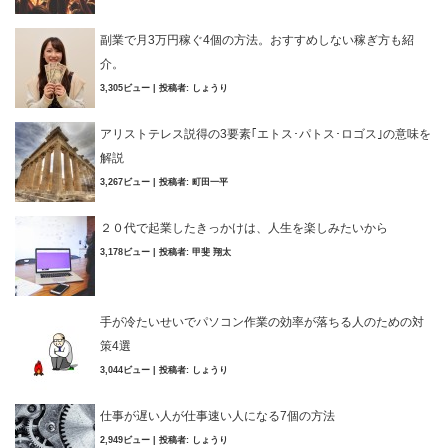
副業で月3万円稼ぐ4個の方法。おすすめしない稼ぎ方も紹
介。
3,305ビュー
|
投稿者:
しょうり
アリストテレス説得の3要素｢エトス･パトス･ロゴス｣の意味を
解説
3,267ビュー
|
投稿者:
町田一平
２０代で起業したきっかけは、人生を楽しみたいから
3,178ビュー
|
投稿者:
甲斐 翔太
手が冷たいせいでパソコン作業の効率が落ちる人のための対
策4選
3,044ビュー
|
投稿者:
しょうり
仕事が遅い人が仕事速い人になる7個の方法
2,949ビュー
|
投稿者:
しょうり