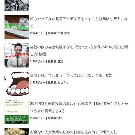
誰もやってない起業アイディアを出すことは無駄な努力にな
る
2,944ビュー
|
投稿者:
甲斐 翔太
会社の飲み会は無駄すぎる!!行かない方が良い4つの理由と断
る方法4選
2,905ビュー
|
投稿者:
渡辺
失敗し続けてしまう「言ってはいけない言葉」8選
2,833ビュー
|
投稿者:
しょうり
2020年3月株式投資の本おすすめ10選【初心者からでもわか
りやすい書籍まとめ】
2,533ビュー
|
投稿者:
渡辺
お金ない人が副業のためのお金を生み出す12個の方法