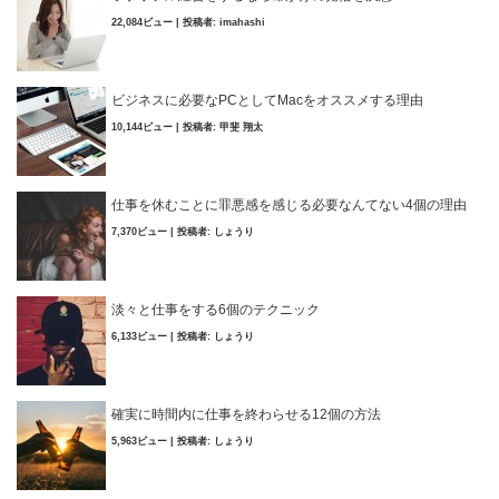
22,084ビュー
|
投稿者:
imahashi
ビジネスに必要なPCとしてMacをオススメする理由
10,144ビュー
|
投稿者:
甲斐 翔太
仕事を休むことに罪悪感を感じる必要なんてない4個の理由
7,370ビュー
|
投稿者:
しょうり
淡々と仕事をする6個のテクニック
6,133ビュー
|
投稿者:
しょうり
確実に時間内に仕事を終わらせる12個の方法
5,963ビュー
|
投稿者:
しょうり