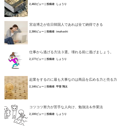
2,482ビュー
|
投稿者:
しょうり
宮迫博之が在日韓国人であれば全て納得できる
2,386ビュー
|
投稿者:
imahashi
仕事から逃げる方法３選。壊れる前に逃げましょう。
2,177ビュー
|
投稿者:
しょうり
起業をするのに最も大事なのは商品を広める力と売る力
2,146ビュー
|
投稿者:
甲斐 翔太
コツコツ努力が苦手な人向け、勉強法＆作業法
2,100ビュー
|
投稿者:
しょうり