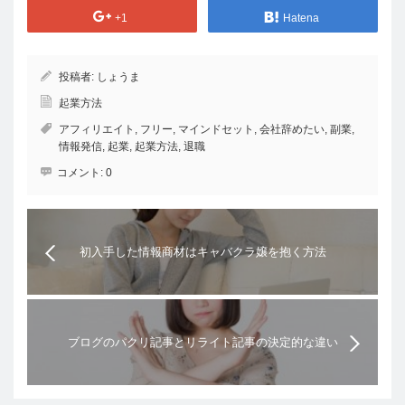
+1
Hatena
投稿者:
しょうま
起業方法
アフィリエイト
,
フリー
,
マインドセット
,
会社辞めたい
,
副業
,
情報発信
,
起業
,
起業方法
,
退職
コメント:
0
初入手した情報商材はキャバクラ嬢を抱く方法
ブログのパクリ記事とリライト記事の決定的な違い