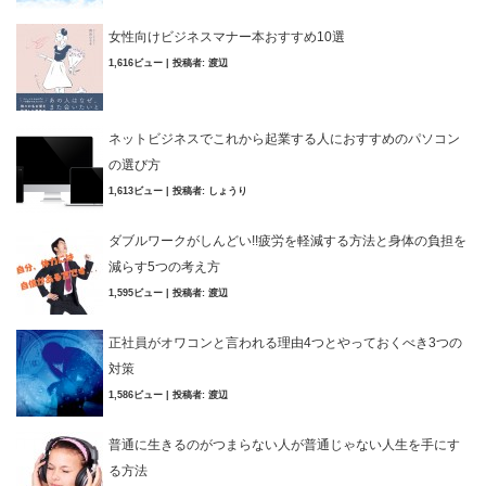
女性向けビジネスマナー本おすすめ10選
1,616ビュー
|
投稿者:
渡辺
ネットビジネスでこれから起業する人におすすめのパソコン
の選び方
1,613ビュー
|
投稿者:
しょうり
ダブルワークがしんどい!!疲労を軽減する方法と身体の負担を
減らす5つの考え方
1,595ビュー
|
投稿者:
渡辺
正社員がオワコンと言われる理由4つとやっておくべき3つの
対策
1,586ビュー
|
投稿者:
渡辺
普通に生きるのがつまらない人が普通じゃない人生を手にす
る方法