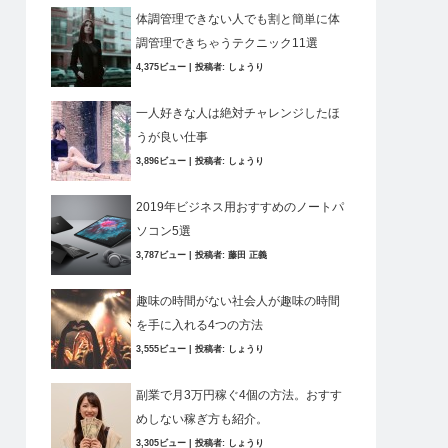
体調管理できない人でも割と簡単に体
調管理できちゃうテクニック11選
4,375ビュー
|
投稿者:
しょうり
一人好きな人は絶対チャレンジしたほ
うが良い仕事
3,896ビュー
|
投稿者:
しょうり
2019年ビジネス用おすすめのノートパ
ソコン5選
3,787ビュー
|
投稿者:
藤田 正義
趣味の時間がない社会人が趣味の時間
を手に入れる4つの方法
3,555ビュー
|
投稿者:
しょうり
副業で月3万円稼ぐ4個の方法。おすす
めしない稼ぎ方も紹介。
3,305ビュー
|
投稿者:
しょうり