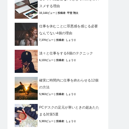
スメする理由
10,144ビュー
|
投稿者:
甲斐 翔太
仕事を休むことに罪悪感を感じる必要
なんてない4個の理由
7,370ビュー
|
投稿者:
しょうり
淡々と仕事をする6個のテクニック
6,133ビュー
|
投稿者:
しょうり
確実に時間内に仕事を終わらせる12個
の方法
5,963ビュー
|
投稿者:
しょうり
PCデスクの足元が寒いときの超あたた
まる対策5選
5,303ビュー
|
投稿者:
しょうり