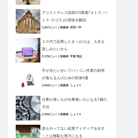
アリストテレス説得の3要素｢エトス･パ
トス･ロゴス｣の意味を解説
3,267ビュー
|
投稿者:
町田一平
２０代で起業したきっかけは、人生を
楽しみたいから
3,178ビュー
|
投稿者:
甲斐 翔太
手が冷たいせいでパソコン作業の効率
が落ちる人のための対策4選
3,044ビュー
|
投稿者:
しょうり
仕事が遅い人が仕事速い人になる7個の
方法
2,949ビュー
|
投稿者:
しょうり
誰もやってない起業アイディアを出す
ことは無駄な努力になる