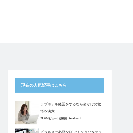
現在の人気記事はこちら
ラブホテル経営をするなら命がけの覚
悟を決意
22,084ビュー
|
投稿者:
imahashi
ビジネスに必要なPCとしてMacをオス