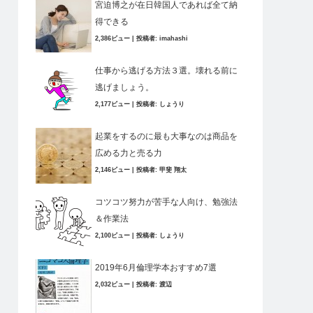
宮迫博之が在日韓国人であれば全て納
得できる
2,386ビュー
|
投稿者:
imahashi
仕事から逃げる方法３選。壊れる前に
逃げましょう。
2,177ビュー
|
投稿者:
しょうり
起業をするのに最も大事なのは商品を
広める力と売る力
2,146ビュー
|
投稿者:
甲斐 翔太
コツコツ努力が苦手な人向け、勉強法
＆作業法
2,100ビュー
|
投稿者:
しょうり
2019年6月倫理学本おすすめ7選
2,032ビュー
|
投稿者:
渡辺