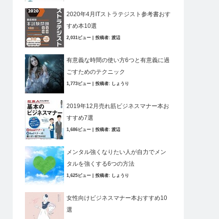
2020年4月ITストラテジスト参考書おす
すめ本10選
2,031ビュー
|
投稿者:
渡辺
有意義な時間の使い方6つと有意義に過
ごすためのテクニック
1,773ビュー
|
投稿者:
しょうり
2019年12月売れ筋ビジネスマナー本お
すすめ7選
1,686ビュー
|
投稿者:
渡辺
メンタル強くなりたい人が自力でメン
タルを強くする6つの方法
1,625ビュー
|
投稿者:
しょうり
女性向けビジネスマナー本おすすめ10
選