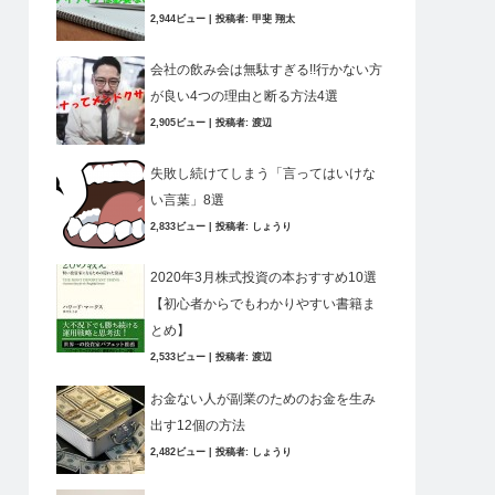
2,944ビュー
|
投稿者:
甲斐 翔太
会社の飲み会は無駄すぎる!!行かない方
が良い4つの理由と断る方法4選
2,905ビュー
|
投稿者:
渡辺
失敗し続けてしまう「言ってはいけな
い言葉」8選
2,833ビュー
|
投稿者:
しょうり
2020年3月株式投資の本おすすめ10選
【初心者からでもわかりやすい書籍ま
とめ】
2,533ビュー
|
投稿者:
渡辺
お金ない人が副業のためのお金を生み
出す12個の方法
2,482ビュー
|
投稿者:
しょうり