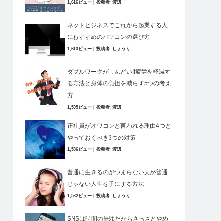
1,616ビュー
|
投稿者:
渡辺
ネットビジネスでこれから起業する人
におすすめのパソコンの選び方
1,613ビュー
|
投稿者:
しょうり
ダブルワークがしんどい!!疲労を軽減す
る方法と身体の負担を減らす5つの考え
方
1,595ビュー
|
投稿者:
渡辺
正社員がオワコンと言われる理由4つと
やっておくべき3つの対策
1,586ビュー
|
投稿者:
渡辺
普通に生きるのがつまらない人が普通
じゃない人生を手にする方法
1,582ビュー
|
投稿者:
しょうり
SNSは時間の無駄だからさっさとやめ