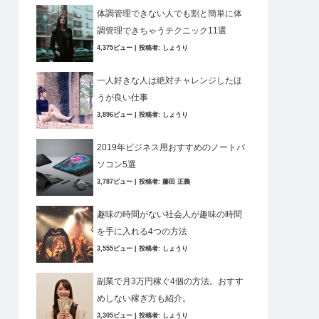
体調管理できない人でも割と簡単に体
調管理できちゃうテクニック11選
4,375ビュー
|
投稿者:
しょうり
一人好きな人は絶対チャレンジしたほ
うが良い仕事
3,896ビュー
|
投稿者:
しょうり
2019年ビジネス用おすすめのノートパ
ソコン5選
3,787ビュー
|
投稿者:
藤田 正義
趣味の時間がない社会人が趣味の時間
を手に入れる4つの方法
3,555ビュー
|
投稿者:
しょうり
副業で月3万円稼ぐ4個の方法。おすす
めしない稼ぎ方も紹介。
3,305ビュー
|
投稿者:
しょうり