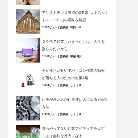
アリストテレス説得の3要素｢エトス･パ
トス･ロゴス｣の意味を解説
3,267ビュー
|
投稿者:
町田一平
２０代で起業したきっかけは、人生を
楽しみたいから
3,178ビュー
|
投稿者:
甲斐 翔太
手が冷たいせいでパソコン作業の効率
が落ちる人のための対策4選
3,044ビュー
|
投稿者:
しょうり
仕事が遅い人が仕事速い人になる7個の
方法
2,949ビュー
|
投稿者:
しょうり
誰もやってない起業アイディアを出す
ことは無駄な努力になる