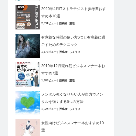
2020年4月ITストラテジスト参考書おす
すめ本10選
2,031ビュー
|
投稿者:
渡辺
有意義な時間の使い方6つと有意義に過
ごすためのテクニック
1,773ビュー
|
投稿者:
しょうり
2019年12月売れ筋ビジネスマナー本お
すすめ7選
1,686ビュー
|
投稿者:
渡辺
メンタル強くなりたい人が自力でメン
タルを強くする6つの方法
1,625ビュー
|
投稿者:
しょうり
女性向けビジネスマナー本おすすめ10
選