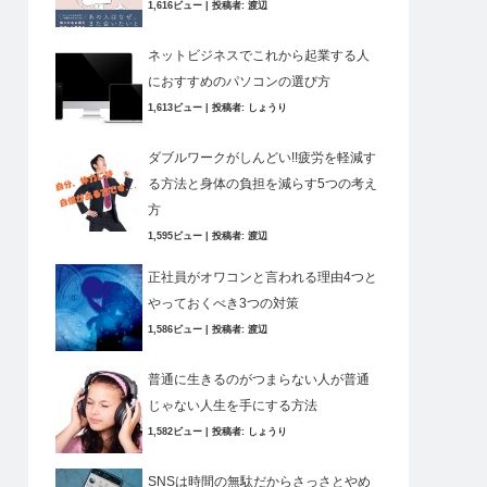
1,616ビュー
|
投稿者:
渡辺
ネットビジネスでこれから起業する人
におすすめのパソコンの選び方
1,613ビュー
|
投稿者:
しょうり
ダブルワークがしんどい!!疲労を軽減す
る方法と身体の負担を減らす5つの考え
方
1,595ビュー
|
投稿者:
渡辺
正社員がオワコンと言われる理由4つと
やっておくべき3つの対策
1,586ビュー
|
投稿者:
渡辺
普通に生きるのがつまらない人が普通
じゃない人生を手にする方法
1,582ビュー
|
投稿者:
しょうり
SNSは時間の無駄だからさっさとやめ