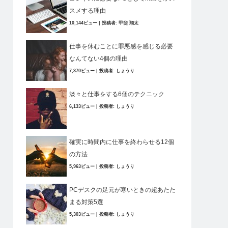
スメする理由
10,144ビュー
|
投稿者:
甲斐 翔太
仕事を休むことに罪悪感を感じる必要
なんてない4個の理由
7,370ビュー
|
投稿者:
しょうり
淡々と仕事をする6個のテクニック
6,133ビュー
|
投稿者:
しょうり
確実に時間内に仕事を終わらせる12個
の方法
5,963ビュー
|
投稿者:
しょうり
PCデスクの足元が寒いときの超あたた
まる対策5選
5,303ビュー
|
投稿者:
しょうり