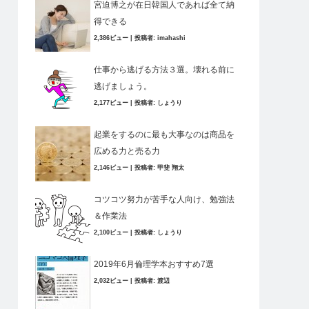
宮迫博之が在日韓国人であれば全て納
得できる
2,386ビュー
|
投稿者:
imahashi
仕事から逃げる方法３選。壊れる前に
逃げましょう。
2,177ビュー
|
投稿者:
しょうり
起業をするのに最も大事なのは商品を
広める力と売る力
2,146ビュー
|
投稿者:
甲斐 翔太
コツコツ努力が苦手な人向け、勉強法
＆作業法
2,100ビュー
|
投稿者:
しょうり
2019年6月倫理学本おすすめ7選
2,032ビュー
|
投稿者:
渡辺