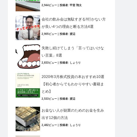
2,944ビュー
|
投稿者:
甲斐 翔太
会社の飲み会は無駄すぎる!!行かない方
が良い4つの理由と断る方法4選
2,905ビュー
|
投稿者:
渡辺
失敗し続けてしまう「言ってはいけな
い言葉」8選
2,833ビュー
|
投稿者:
しょうり
2020年3月株式投資の本おすすめ10選
【初心者からでもわかりやすい書籍ま
とめ】
2,533ビュー
|
投稿者:
渡辺
お金ない人が副業のためのお金を生み
出す12個の方法
2,482ビュー
|
投稿者:
しょうり