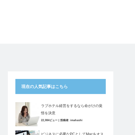
現在の人気記事はこちら
ラブホテル経営をするなら命がけの覚
悟を決意
22,084ビュー
|
投稿者:
imahashi
ビジネスに必要なPCとしてMacをオス