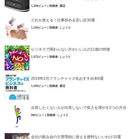
1,208ビュー
|
投稿者:
渡辺
どれか使える！仕事辞める言い訳30選
1,144ビュー
|
投稿者:
しょうり
ビジネスで関わらない方がいい人の11個の特徴
1,072ビュー
|
投稿者:
しょうり
2019年2月フランチャイズ化おすすめ本6選
1,046ビュー
|
投稿者:
渡辺
出世したくない人が出世しないで収入を増やす2つの方法
960ビュー
|
投稿者:
しょうり
会社の飲み会の欠席理由に使える便利ないいわけ10選