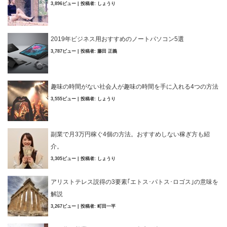
3,896ビュー
|
投稿者:
しょうり
2019年ビジネス用おすすめのノートパソコン5選
3,787ビュー
|
投稿者:
藤田 正義
趣味の時間がない社会人が趣味の時間を手に入れる4つの方法
3,555ビュー
|
投稿者:
しょうり
副業で月3万円稼ぐ4個の方法。おすすめしない稼ぎ方も紹
介。
3,305ビュー
|
投稿者:
しょうり
アリストテレス説得の3要素｢エトス･パトス･ロゴス｣の意味を
解説
3,267ビュー
|
投稿者:
町田一平