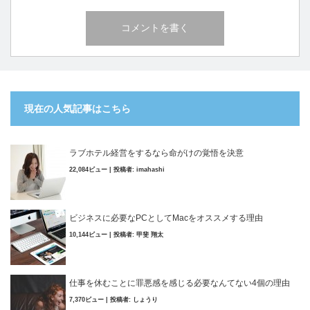
現在の人気記事はこちら
ラブホテル経営をするなら命がけの覚悟を決意
22,084ビュー
|
投稿者:
imahashi
ビジネスに必要なPCとしてMacをオススメする理由
10,144ビュー
|
投稿者:
甲斐 翔太
仕事を休むことに罪悪感を感じる必要なんてない4個の理由
7,370ビュー
|
投稿者:
しょうり