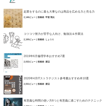
起業をするのに最も大事なのは商品を広める力と売る力
2,146ビュー
|
投稿者:
甲斐 翔太
コツコツ努力が苦手な人向け、勉強法＆作業法
2,100ビュー
|
投稿者:
しょうり
2019年6月倫理学本おすすめ7選
2,032ビュー
|
投稿者:
渡辺
2020年4月ITストラテジスト参考書おすすめ本10選
2,031ビュー
|
投稿者:
渡辺
有意義な時間の使い方6つと有意義に過ごすためのテクニック