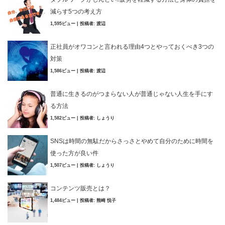
減らす5つの考え方
1,595ビュー
|
投稿者:
渡辺
正社員がオワコンと言われる理由4つとやっておくべき3つの
対策
1,586ビュー
|
投稿者:
渡辺
普通に生きるのがつまらない人が普通じゃない人生を手にす
る方法
1,582ビュー
|
投稿者:
しょうり
SNSは時間の無駄だからさっさとやめて自分のために時間を
使った方が良い件
1,507ビュー
|
投稿者:
しょうり
コンテンツ販売とは？
1,484ビュー
|
投稿者:
熊崎 悦子