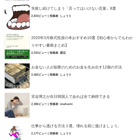
失敗し続けてしまう「言ってはいけない言葉」8選
2,833ビュー
|
投稿者:
しょうり
2020年3月株式投資の本おすすめ10選【初心者からでもわか
りやすい書籍まとめ】
2,533ビュー
|
投稿者:
渡辺
お金ない人が副業のためのお金を生み出す12個の方法
2,482ビュー
|
投稿者:
しょうり
宮迫博之が在日韓国人であれば全て納得できる
2,386ビュー
|
投稿者:
imahashi
仕事から逃げる方法３選。壊れる前に逃げましょう。
2,177ビュー
|
投稿者:
しょうり