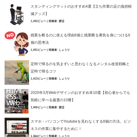
スタンディングマットのおすすめ4選【立ち作業の足の負担軽
減グッズ】
1,452ビュー
|
投稿者:
渡辺
残業を断るのに使える理由6個と残業断る勇気を身につける6
個の思考法
1,451ビュー
|
投稿者:
しょうり
定時で帰るのを気まずいと思わなくなるメンタル改造戦略と
定時で帰るコツ
1,413ビュー
|
投稿者:
しょうり
2020年3月Webデザインのおすすめ本10選【初心者からでも
気軽に学べる厳選の10冊】
1,406ビュー
|
投稿者:
渡辺
スマホ・パソコンでYoutubeを見れなくする8個の方法。ビジ
ネスの作業に集中するために！
1,364ビュー
|
投稿者:
しょうり