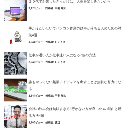
２０代で起業したきっかけは、人生を楽しみたいから
3,178ビュー
|
投稿者:
甲斐 翔太
手が冷たいせいでパソコン作業の効率が落ちる人のための対
策4選
3,044ビュー
|
投稿者:
しょうり
仕事が遅い人が仕事速い人になる7個の方法
2,949ビュー
|
投稿者:
しょうり
誰もやってない起業アイディアを出すことは無駄な努力にな
る
2,944ビュー
|
投稿者:
甲斐 翔太
会社の飲み会は無駄すぎる!!行かない方が良い4つの理由と断
る方法4選
2,905ビュー
|
投稿者:
渡辺