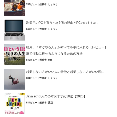
956ビュー
|
投稿者:
しょうり
副業用のPCを買うべき5個の理由とPCのおすすめ。
943ビュー
|
投稿者:
しょうり
結局、「すぐやる人」がすべてを手に入れる【レビュー】一
瞬で行動に移せるようになるための方法
936ビュー
|
投稿者:
MH
起業しない方がいい人の特徴と起業しない方がいい理由
934ビュー
|
投稿者:
しょうり
Java script入門の本おすすめ10選【2020】
934ビュー
|
投稿者:
渡辺