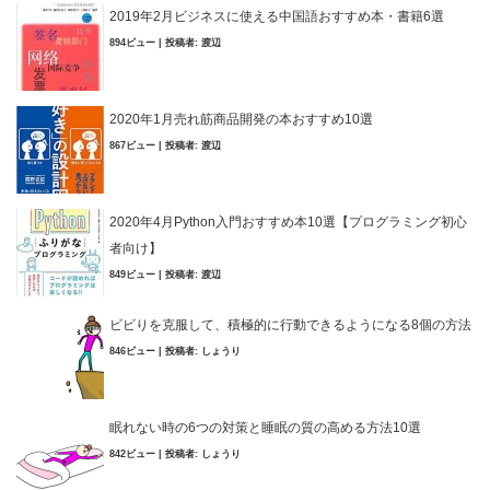
2019年2月ビジネスに使える中国語おすすめ本・書籍6選
894ビュー
|
投稿者:
渡辺
2020年1月売れ筋商品開発の本おすすめ10選
867ビュー
|
投稿者:
渡辺
2020年4月Python入門おすすめ本10選【プログラミング初心
者向け】
849ビュー
|
投稿者:
渡辺
ビビりを克服して、積極的に行動できるようになる8個の方法
846ビュー
|
投稿者:
しょうり
眠れない時の6つの対策と睡眠の質の高める方法10選
842ビュー
|
投稿者:
しょうり