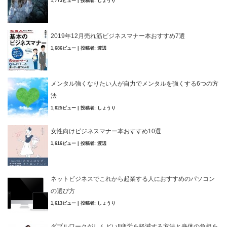
1,773ビュー
|
投稿者:
しょうり
2019年12月売れ筋ビジネスマナー本おすすめ7選
1,686ビュー
|
投稿者:
渡辺
メンタル強くなりたい人が自力でメンタルを強くする6つの方
法
1,625ビュー
|
投稿者:
しょうり
女性向けビジネスマナー本おすすめ10選
1,616ビュー
|
投稿者:
渡辺
ネットビジネスでこれから起業する人におすすめのパソコン
の選び方
1,613ビュー
|
投稿者:
しょうり
ダブルワークがしんどい!!疲労を軽減する方法と身体の負担を