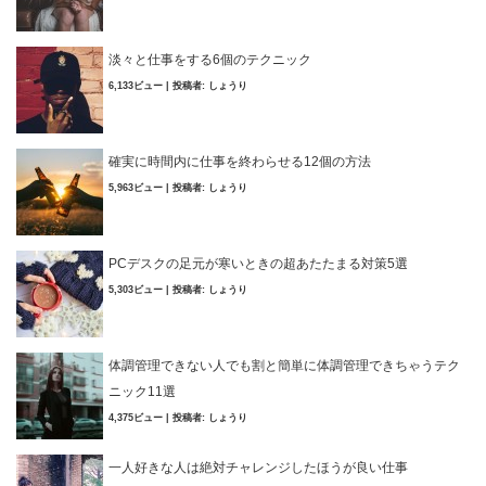
淡々と仕事をする6個のテクニック
6,133ビュー
|
投稿者:
しょうり
確実に時間内に仕事を終わらせる12個の方法
5,963ビュー
|
投稿者:
しょうり
PCデスクの足元が寒いときの超あたたまる対策5選
5,303ビュー
|
投稿者:
しょうり
体調管理できない人でも割と簡単に体調管理できちゃうテク
ニック11選
4,375ビュー
|
投稿者:
しょうり
一人好きな人は絶対チャレンジしたほうが良い仕事