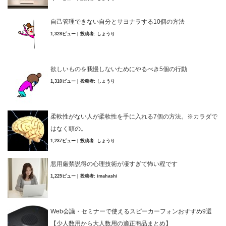
自己管理できない自分とサヨナラする10個の方法
1,328ビュー
|
投稿者:
しょうり
欲しいものを我慢しないためにやるべき5個の行動
1,310ビュー
|
投稿者:
しょうり
柔軟性がない人が柔軟性を手に入れる7個の方法。※カラダで
はなく頭の。
1,237ビュー
|
投稿者:
しょうり
悪用厳禁説得の心理技術が凄すぎて怖い程です
1,225ビュー
|
投稿者:
imahashi
Web会議・セミナーで使えるスピーカーフォンおすすめ9選
【少人数用から大人数用の適正商品まとめ】