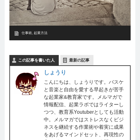
仕事術
,
起業方法
この記事を書いた人
最新の記事
しょうり
こんにちは、しょうりです。バスケ
と音楽と自由を愛する早起きが苦手
な起業家&教育家です。メルマガで
情報配信、起業ラボではライターし
つつ、教育系Youtuberとしても活動
中。メルマガではストレスなくビジ
ネスを継続する作業術や着実に成果
をあげるマインドセット、再現性の