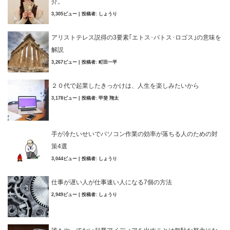
介。
3,305ビュー
|
投稿者:
しょうり
アリストテレス説得の3要素｢エトス･パトス･ロゴス｣の意味を
解説
3,267ビュー
|
投稿者:
町田一平
２０代で起業したきっかけは、人生を楽しみたいから
3,178ビュー
|
投稿者:
甲斐 翔太
手が冷たいせいでパソコン作業の効率が落ちる人のための対
策4選
3,044ビュー
|
投稿者:
しょうり
仕事が遅い人が仕事速い人になる7個の方法
2,949ビュー
|
投稿者:
しょうり