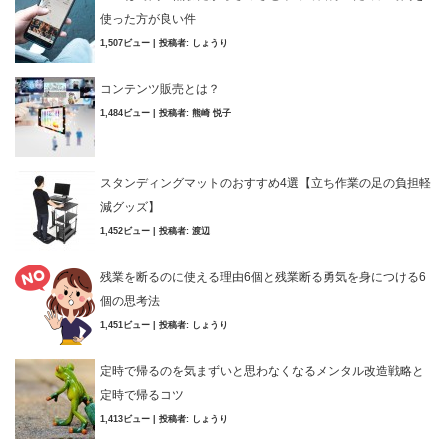
使った方が良い件
1,507ビュー
|
投稿者:
しょうり
コンテンツ販売とは？
1,484ビュー
|
投稿者:
熊崎 悦子
スタンディングマットのおすすめ4選【立ち作業の足の負担軽
減グッズ】
1,452ビュー
|
投稿者:
渡辺
残業を断るのに使える理由6個と残業断る勇気を身につける6
個の思考法
1,451ビュー
|
投稿者:
しょうり
定時で帰るのを気まずいと思わなくなるメンタル改造戦略と
定時で帰るコツ
1,413ビュー
|
投稿者:
しょうり