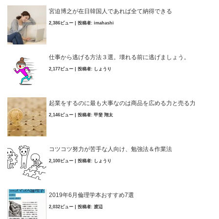
宮迫博之が在日韓国人であれば全て納得できる
2,386ビュー
|
投稿者:
imahashi
仕事から逃げる方法３選。壊れる前に逃げましょう。
2,177ビュー
|
投稿者:
しょうり
起業をするのに最も大事なのは商品を広める力と売る力
2,146ビュー
|
投稿者:
甲斐 翔太
コツコツ努力が苦手な人向け、勉強法＆作業法
2,100ビュー
|
投稿者:
しょうり
2019年6月倫理学本おすすめ7選
2,032ビュー
|
投稿者:
渡辺