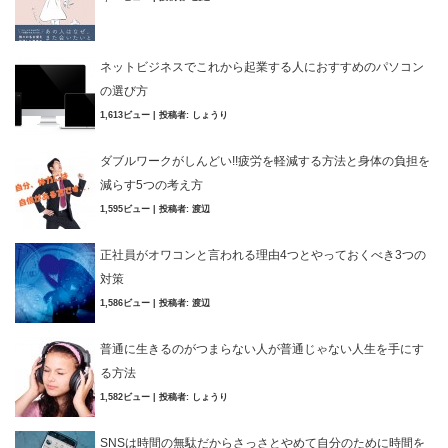
ネットビジネスでこれから起業する人におすすめのパソコン
の選び方
1,613ビュー
|
投稿者:
しょうり
ダブルワークがしんどい!!疲労を軽減する方法と身体の負担を
減らす5つの考え方
1,595ビュー
|
投稿者:
渡辺
正社員がオワコンと言われる理由4つとやっておくべき3つの
対策
1,586ビュー
|
投稿者:
渡辺
普通に生きるのがつまらない人が普通じゃない人生を手にす
る方法
1,582ビュー
|
投稿者:
しょうり
SNSは時間の無駄だからさっさとやめて自分のために時間を