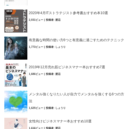
2020年4月ITストラテジスト参考書おすすめ本10選
2,031ビュー
|
投稿者:
渡辺
有意義な時間の使い方6つと有意義に過ごすためのテクニック
1,773ビュー
|
投稿者:
しょうり
2019年12月売れ筋ビジネスマナー本おすすめ7選
1,686ビュー
|
投稿者:
渡辺
メンタル強くなりたい人が自力でメンタルを強くする6つの方
法
1,625ビュー
|
投稿者:
しょうり
女性向けビジネスマナー本おすすめ10選
1,616ビュー
|
投稿者:
渡辺