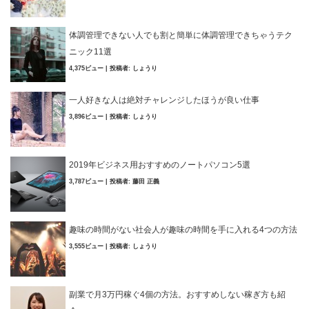
体調管理できない人でも割と簡単に体調管理できちゃうテク
ニック11選
4,375ビュー
|
投稿者:
しょうり
一人好きな人は絶対チャレンジしたほうが良い仕事
3,896ビュー
|
投稿者:
しょうり
2019年ビジネス用おすすめのノートパソコン5選
3,787ビュー
|
投稿者:
藤田 正義
趣味の時間がない社会人が趣味の時間を手に入れる4つの方法
3,555ビュー
|
投稿者:
しょうり
副業で月3万円稼ぐ4個の方法。おすすめしない稼ぎ方も紹