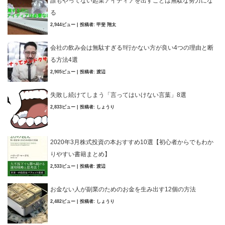
誰もやってない起業アイディアを出すことは無駄な努力にな
る
2,944ビュー
|
投稿者:
甲斐 翔太
会社の飲み会は無駄すぎる!!行かない方が良い4つの理由と断
る方法4選
2,905ビュー
|
投稿者:
渡辺
失敗し続けてしまう「言ってはいけない言葉」8選
2,833ビュー
|
投稿者:
しょうり
2020年3月株式投資の本おすすめ10選【初心者からでもわか
りやすい書籍まとめ】
2,533ビュー
|
投稿者:
渡辺
お金ない人が副業のためのお金を生み出す12個の方法
2,482ビュー
|
投稿者:
しょうり