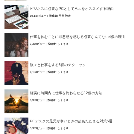
ビジネスに必要なPCとしてMacをオススメする理由
10,144ビュー
|
投稿者:
甲斐 翔太
仕事を休むことに罪悪感を感じる必要なんてない4個の理由
7,370ビュー
|
投稿者:
しょうり
淡々と仕事をする6個のテクニック
6,133ビュー
|
投稿者:
しょうり
確実に時間内に仕事を終わらせる12個の方法
5,963ビュー
|
投稿者:
しょうり
PCデスクの足元が寒いときの超あたたまる対策5選
5,303ビュー
|
投稿者:
しょうり