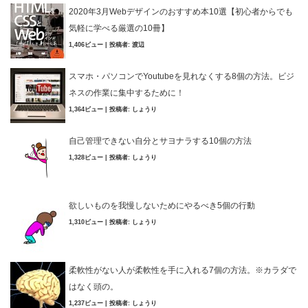
2020年3月Webデザインのおすすめ本10選【初心者からでも
気軽に学べる厳選の10冊】
1,406ビュー
|
投稿者:
渡辺
スマホ・パソコンでYoutubeを見れなくする8個の方法。ビジ
ネスの作業に集中するために！
1,364ビュー
|
投稿者:
しょうり
自己管理できない自分とサヨナラする10個の方法
1,328ビュー
|
投稿者:
しょうり
欲しいものを我慢しないためにやるべき5個の行動
1,310ビュー
|
投稿者:
しょうり
柔軟性がない人が柔軟性を手に入れる7個の方法。※カラダで
はなく頭の。
1,237ビュー
|
投稿者:
しょうり