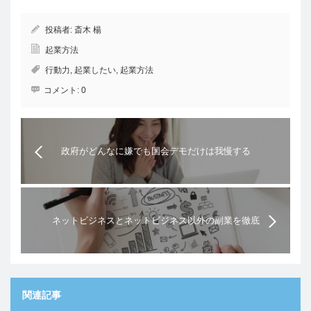
投稿者:
斎木 楊
起業方法
行動力
,
起業したい
,
起業方法
コメント:
0
政府がどんなに嫌でも国会デモだけは我慢する
ネットビジネスとネットビジネス以外の副業を徹底
比較！おすすめノウハウも紹介。
関連記事