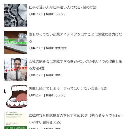
仕事が遅い人が仕事速い人になる7個の方法
2,949ビュー
|
投稿者:
しょうり
誰もやってない起業アイディアを出すことは無駄な努力にな
る
2,944ビュー
|
投稿者:
甲斐 翔太
会社の飲み会は無駄すぎる!!行かない方が良い4つの理由と断
る方法4選
2,905ビュー
|
投稿者:
渡辺
失敗し続けてしまう「言ってはいけない言葉」8選
2,833ビュー
|
投稿者:
しょうり
2020年3月株式投資の本おすすめ10選【初心者からでもわか
りやすい書籍まとめ】