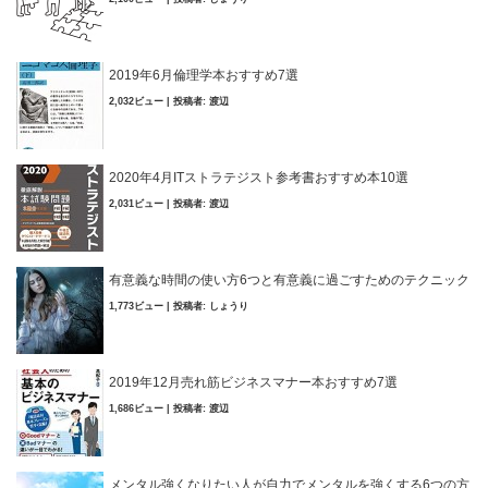
2019年6月倫理学本おすすめ7選
2,032ビュー
|
投稿者:
渡辺
2020年4月ITストラテジスト参考書おすすめ本10選
2,031ビュー
|
投稿者:
渡辺
有意義な時間の使い方6つと有意義に過ごすためのテクニック
1,773ビュー
|
投稿者:
しょうり
2019年12月売れ筋ビジネスマナー本おすすめ7選
1,686ビュー
|
投稿者:
渡辺
メンタル強くなりたい人が自力でメンタルを強くする6つの方