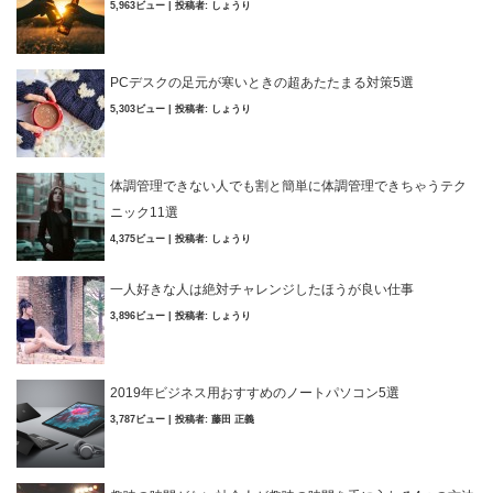
5,963ビュー
|
投稿者:
しょうり
PCデスクの足元が寒いときの超あたたまる対策5選
5,303ビュー
|
投稿者:
しょうり
体調管理できない人でも割と簡単に体調管理できちゃうテク
ニック11選
4,375ビュー
|
投稿者:
しょうり
一人好きな人は絶対チャレンジしたほうが良い仕事
3,896ビュー
|
投稿者:
しょうり
2019年ビジネス用おすすめのノートパソコン5選
3,787ビュー
|
投稿者:
藤田 正義