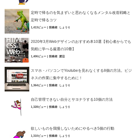
定時で帰るのを気まずいと思わなくなるメンタル改造戦略と
定時で帰るコツ
1,413ビュー
|
投稿者:
しょうり
2020年3月Webデザインのおすすめ本10選【初心者からでも
気軽に学べる厳選の10冊】
1,406ビュー
|
投稿者:
渡辺
スマホ・パソコンでYoutubeを見れなくする8個の方法。ビジ
ネスの作業に集中するために！
1,364ビュー
|
投稿者:
しょうり
自己管理できない自分とサヨナラする10個の方法
1,328ビュー
|
投稿者:
しょうり
欲しいものを我慢しないためにやるべき5個の行動
1,310ビュー
|
投稿者:
しょうり