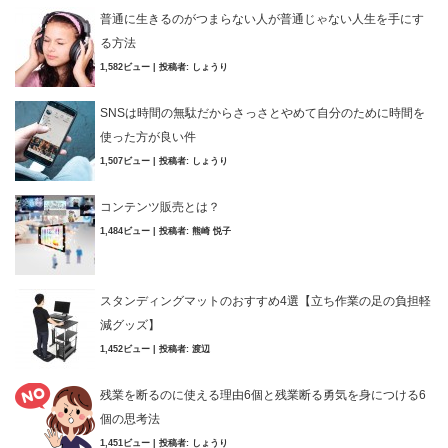
普通に生きるのがつまらない人が普通じゃない人生を手にす
る方法
1,582ビュー
|
投稿者:
しょうり
SNSは時間の無駄だからさっさとやめて自分のために時間を
使った方が良い件
1,507ビュー
|
投稿者:
しょうり
コンテンツ販売とは？
1,484ビュー
|
投稿者:
熊崎 悦子
スタンディングマットのおすすめ4選【立ち作業の足の負担軽
減グッズ】
1,452ビュー
|
投稿者:
渡辺
残業を断るのに使える理由6個と残業断る勇気を身につける6
個の思考法
1,451ビュー
|
投稿者:
しょうり