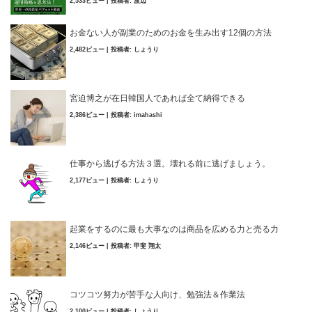
2,533ビュー
|
投稿者:
渡辺
お金ない人が副業のためのお金を生み出す12個の方法
2,482ビュー
|
投稿者:
しょうり
宮迫博之が在日韓国人であれば全て納得できる
2,386ビュー
|
投稿者:
imahashi
仕事から逃げる方法３選。壊れる前に逃げましょう。
2,177ビュー
|
投稿者:
しょうり
起業をするのに最も大事なのは商品を広める力と売る力
2,146ビュー
|
投稿者:
甲斐 翔太
コツコツ努力が苦手な人向け、勉強法＆作業法
2,100ビュー
|
投稿者:
しょうり