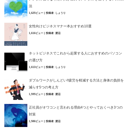
法
1,625ビュー
|
投稿者:
しょうり
女性向けビジネスマナー本おすすめ10選
1,616ビュー
|
投稿者:
渡辺
ネットビジネスでこれから起業する人におすすめのパソコン
の選び方
1,613ビュー
|
投稿者:
しょうり
ダブルワークがしんどい!!疲労を軽減する方法と身体の負担を
減らす5つの考え方
1,595ビュー
|
投稿者:
渡辺
正社員がオワコンと言われる理由4つとやっておくべき3つの
対策
1,586ビュー
|
投稿者:
渡辺