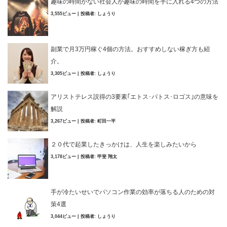
趣味の時間がない社会人が趣味の時間を手に入れる4つの方法
3,555ビュー
|
投稿者:
しょうり
副業で月3万円稼ぐ4個の方法。おすすめしない稼ぎ方も紹
介。
3,305ビュー
|
投稿者:
しょうり
アリストテレス説得の3要素｢エトス･パトス･ロゴス｣の意味を
解説
3,267ビュー
|
投稿者:
町田一平
２０代で起業したきっかけは、人生を楽しみたいから
3,178ビュー
|
投稿者:
甲斐 翔太
手が冷たいせいでパソコン作業の効率が落ちる人のための対
策4選
3,044ビュー
|
投稿者:
しょうり