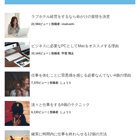
ラブホテル経営をするなら命がけの覚悟を決意
22,084ビュー
|
投稿者:
imahashi
ビジネスに必要なPCとしてMacをオススメする理由
10,144ビュー
|
投稿者:
甲斐 翔太
仕事を休むことに罪悪感を感じる必要なんてない4個の理由
7,370ビュー
|
投稿者:
しょうり
淡々と仕事をする6個のテクニック
6,133ビュー
|
投稿者:
しょうり
確実に時間内に仕事を終わらせる12個の方法