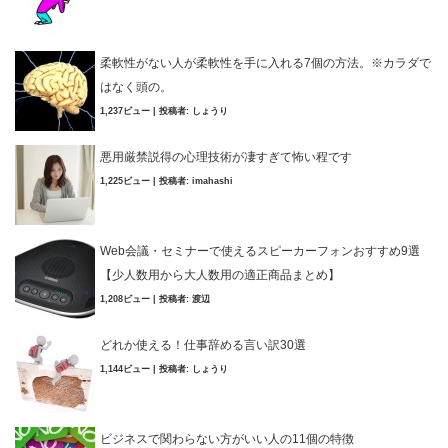
柔軟性がない人が柔軟性を手に入れる7個の方法。※カラダで
はなく頭の。
1,237ビュー
|
投稿者:
しょうり
悪用厳禁説得の心理技術が凄すぎて怖い程です
1,225ビュー
|
投稿者:
imahashi
Web会議・セミナーで使えるスピーカーフォンおすすめ9選
【少人数用から大人数用の適正商品まとめ】
1,208ビュー
|
投稿者:
渡辺
どれか使える！仕事辞める言い訳30選
1,144ビュー
|
投稿者:
しょうり
ビジネスで関わらない方がいい人の11個の特徴