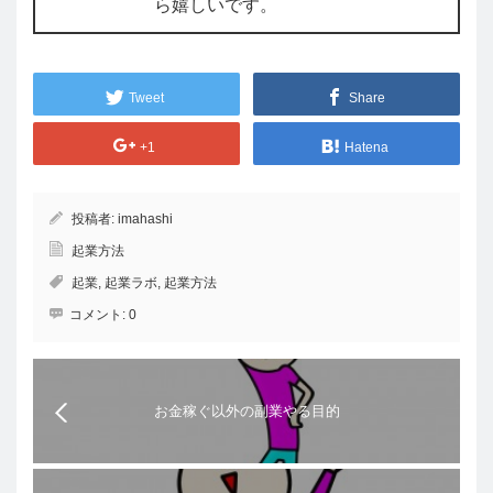
ら嬉しいです。
Tweet
Share
+1
Hatena
投稿者:
imahashi
起業方法
起業
,
起業ラボ
,
起業方法
コメント:
0
お金稼ぐ以外の副業やる目的