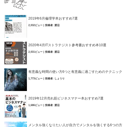
2019年6月倫理学本おすすめ7選
2,032ビュー
|
投稿者:
渡辺
2020年4月ITストラテジスト参考書おすすめ本10選
2,031ビュー
|
投稿者:
渡辺
有意義な時間の使い方6つと有意義に過ごすためのテクニック
1,773ビュー
|
投稿者:
しょうり
2019年12月売れ筋ビジネスマナー本おすすめ7選
1,686ビュー
|
投稿者:
渡辺
メンタル強くなりたい人が自力でメンタルを強くする6つの方