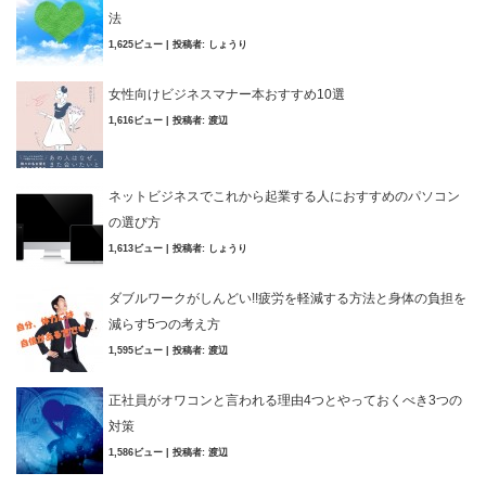
法
1,625ビュー
|
投稿者:
しょうり
女性向けビジネスマナー本おすすめ10選
1,616ビュー
|
投稿者:
渡辺
ネットビジネスでこれから起業する人におすすめのパソコン
の選び方
1,613ビュー
|
投稿者:
しょうり
ダブルワークがしんどい!!疲労を軽減する方法と身体の負担を
減らす5つの考え方
1,595ビュー
|
投稿者:
渡辺
正社員がオワコンと言われる理由4つとやっておくべき3つの
対策
1,586ビュー
|
投稿者:
渡辺