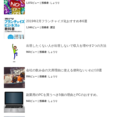
1,072ビュー
|
投稿者:
しょうり
2019年2月フランチャイズ化おすすめ本6選
1,046ビュー
|
投稿者:
渡辺
出世したくない人が出世しないで収入を増やす2つの方法
960ビュー
|
投稿者:
しょうり
会社の飲み会の欠席理由に使える便利ないいわけ10選
956ビュー
|
投稿者:
しょうり
副業用のPCを買うべき5個の理由とPCのおすすめ。
943ビュー
|
投稿者:
しょうり