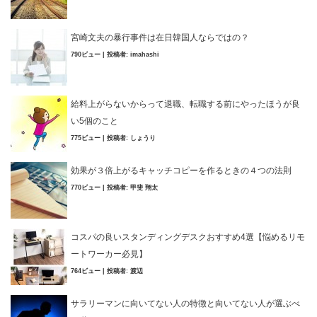
宮崎文夫の暴行事件は在日韓国人ならではの？
790ビュー
|
投稿者:
imahashi
給料上がらないからって退職、転職する前にやったほうが良
い5個のこと
775ビュー
|
投稿者:
しょうり
効果が３倍上がるキャッチコピーを作るときの４つの法則
770ビュー
|
投稿者:
甲斐 翔太
コスパの良いスタンディングデスクおすすめ4選【悩めるリモ
ートワーカー必見】
764ビュー
|
投稿者:
渡辺
サラリーマンに向いてない人の特徴と向いてない人が選ぶべ