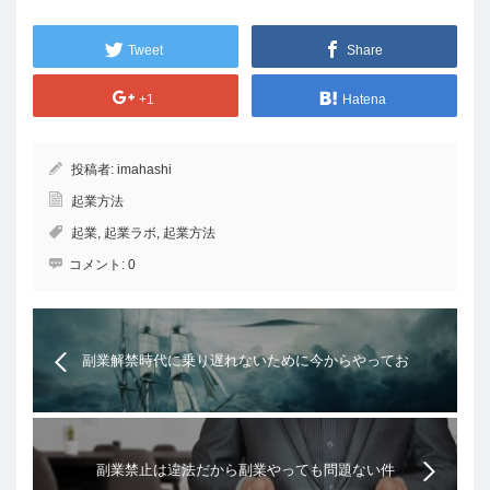
Tweet
Share
+1
Hatena
投稿者:
imahashi
起業方法
起業
,
起業ラボ
,
起業方法
コメント:
0
副業解禁時代に乗り遅れないために今からやってお
くと良い5個のコト
副業禁止は違法だから副業やっても問題ない件