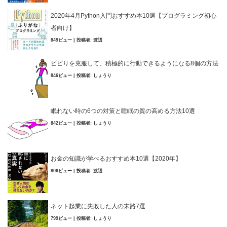
2020年4月Python入門おすすめ本10選【プログラミング初心
者向け】
849ビュー
|
投稿者:
渡辺
ビビりを克服して、積極的に行動できるようになる8個の方法
846ビュー
|
投稿者:
しょうり
眠れない時の6つの対策と睡眠の質の高める方法10選
842ビュー
|
投稿者:
しょうり
お金の知識が学べるおすすめ本10選【2020年】
806ビュー
|
投稿者:
渡辺
ネット起業に失敗した人の末路7選
799ビュー
|
投稿者:
しょうり