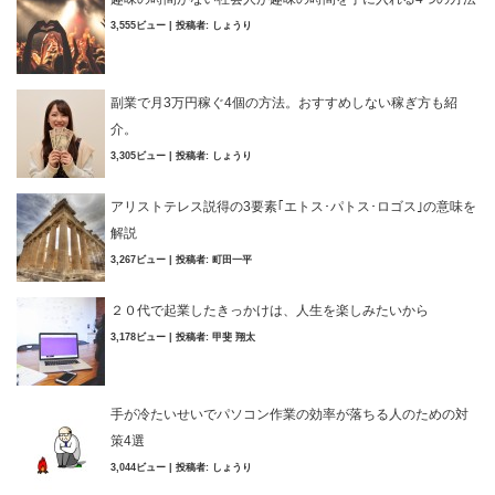
3,555ビュー
|
投稿者:
しょうり
副業で月3万円稼ぐ4個の方法。おすすめしない稼ぎ方も紹
介。
3,305ビュー
|
投稿者:
しょうり
アリストテレス説得の3要素｢エトス･パトス･ロゴス｣の意味を
解説
3,267ビュー
|
投稿者:
町田一平
２０代で起業したきっかけは、人生を楽しみたいから
3,178ビュー
|
投稿者:
甲斐 翔太
手が冷たいせいでパソコン作業の効率が落ちる人のための対
策4選
3,044ビュー
|
投稿者:
しょうり