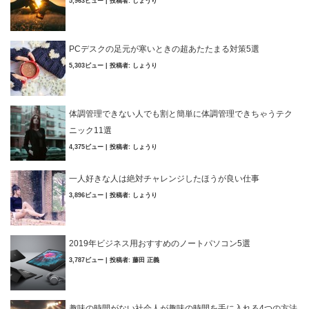
5,963ビュー
|
投稿者:
しょうり
PCデスクの足元が寒いときの超あたたまる対策5選
5,303ビュー
|
投稿者:
しょうり
体調管理できない人でも割と簡単に体調管理できちゃうテク
ニック11選
4,375ビュー
|
投稿者:
しょうり
一人好きな人は絶対チャレンジしたほうが良い仕事
3,896ビュー
|
投稿者:
しょうり
2019年ビジネス用おすすめのノートパソコン5選
3,787ビュー
|
投稿者:
藤田 正義
趣味の時間がない社会人が趣味の時間を手に入れる4つの方法