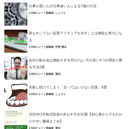
仕事が遅い人が仕事速い人になる7個の方法
2,949ビュー
|
投稿者:
しょうり
誰もやってない起業アイディアを出すことは無駄な努力にな
る
2,944ビュー
|
投稿者:
甲斐 翔太
会社の飲み会は無駄すぎる!!行かない方が良い4つの理由と断
る方法4選
2,905ビュー
|
投稿者:
渡辺
失敗し続けてしまう「言ってはいけない言葉」8選
2,833ビュー
|
投稿者:
しょうり
2020年3月株式投資の本おすすめ10選【初心者からでもわか
りやすい書籍まとめ】
2,533ビュー
|
投稿者:
渡辺