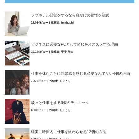
ラブホテル経営をするなら命がけの覚悟を決意
22,084ビュー
|
投稿者:
imahashi
ビジネスに必要なPCとしてMacをオススメする理由
10,144ビュー
|
投稿者:
甲斐 翔太
仕事を休むことに罪悪感を感じる必要なんてない4個の理由
7,370ビュー
|
投稿者:
しょうり
淡々と仕事をする6個のテクニック
6,133ビュー
|
投稿者:
しょうり
確実に時間内に仕事を終わらせる12個の方法