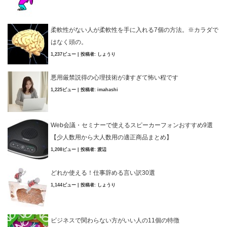
柔軟性がない人が柔軟性を手に入れる7個の方法。※カラダで
はなく頭の。
1,237ビュー
|
投稿者:
しょうり
悪用厳禁説得の心理技術が凄すぎて怖い程です
1,225ビュー
|
投稿者:
imahashi
Web会議・セミナーで使えるスピーカーフォンおすすめ9選
【少人数用から大人数用の適正商品まとめ】
1,208ビュー
|
投稿者:
渡辺
どれか使える！仕事辞める言い訳30選
1,144ビュー
|
投稿者:
しょうり
ビジネスで関わらない方がいい人の11個の特徴