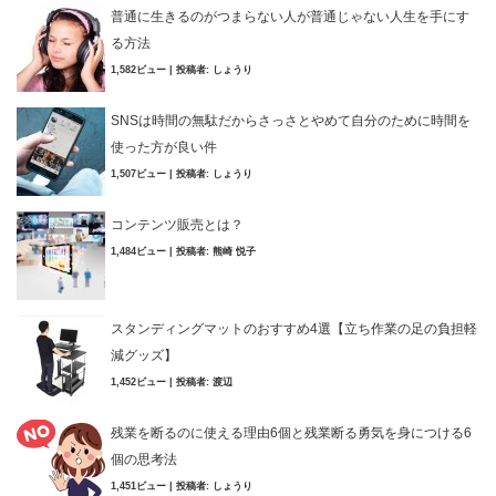
普通に生きるのがつまらない人が普通じゃない人生を手にす
る方法
1,582ビュー
|
投稿者:
しょうり
SNSは時間の無駄だからさっさとやめて自分のために時間を
使った方が良い件
1,507ビュー
|
投稿者:
しょうり
コンテンツ販売とは？
1,484ビュー
|
投稿者:
熊崎 悦子
スタンディングマットのおすすめ4選【立ち作業の足の負担軽
減グッズ】
1,452ビュー
|
投稿者:
渡辺
残業を断るのに使える理由6個と残業断る勇気を身につける6
個の思考法
1,451ビュー
|
投稿者:
しょうり