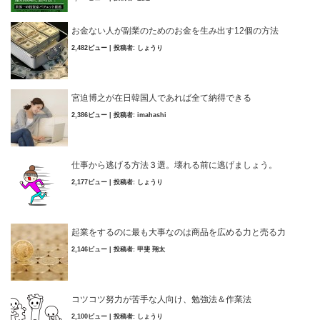
お金ない人が副業のためのお金を生み出す12個の方法
2,482ビュー
|
投稿者:
しょうり
宮迫博之が在日韓国人であれば全て納得できる
2,386ビュー
|
投稿者:
imahashi
仕事から逃げる方法３選。壊れる前に逃げましょう。
2,177ビュー
|
投稿者:
しょうり
起業をするのに最も大事なのは商品を広める力と売る力
2,146ビュー
|
投稿者:
甲斐 翔太
コツコツ努力が苦手な人向け、勉強法＆作業法
2,100ビュー
|
投稿者:
しょうり