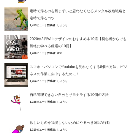
定時で帰るのを気まずいと思わなくなるメンタル改造戦略と
定時で帰るコツ
1,413ビュー
|
投稿者:
しょうり
2020年3月Webデザインのおすすめ本10選【初心者からでも
気軽に学べる厳選の10冊】
1,406ビュー
|
投稿者:
渡辺
スマホ・パソコンでYoutubeを見れなくする8個の方法。ビジ
ネスの作業に集中するために！
1,364ビュー
|
投稿者:
しょうり
自己管理できない自分とサヨナラする10個の方法
1,328ビュー
|
投稿者:
しょうり
欲しいものを我慢しないためにやるべき5個の行動
1,310ビュー
|
投稿者:
しょうり