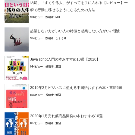
結局、「すぐやる人」がすべてを手に入れる【レビュー】一
瞬で行動に移せるようになるための方法
936ビュー
|
投稿者:
MH
起業しない方がいい人の特徴と起業しない方がいい理由
934ビュー
|
投稿者:
しょうり
Java script入門の本おすすめ10選【2020】
934ビュー
|
投稿者:
渡辺
2019年2月ビジネスに使える中国語おすすめ本・書籍6選
894ビュー
|
投稿者:
渡辺
2020年1月売れ筋商品開発の本おすすめ10選
867ビュー
|
投稿者:
渡辺