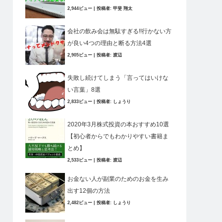
2,944ビュー
|
投稿者:
甲斐 翔太
会社の飲み会は無駄すぎる!!行かない方
が良い4つの理由と断る方法4選
2,905ビュー
|
投稿者:
渡辺
失敗し続けてしまう「言ってはいけな
い言葉」8選
2,833ビュー
|
投稿者:
しょうり
2020年3月株式投資の本おすすめ10選
【初心者からでもわかりやすい書籍ま
とめ】
2,533ビュー
|
投稿者:
渡辺
お金ない人が副業のためのお金を生み
出す12個の方法
2,482ビュー
|
投稿者:
しょうり