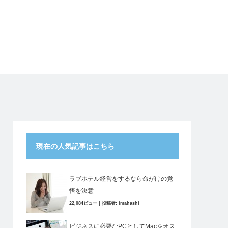
現在の人気記事はこちら
ラブホテル経営をするなら命がけの覚
悟を決意
22,084ビュー
|
投稿者:
imahashi
ビジネスに必要なPCとしてMacをオス