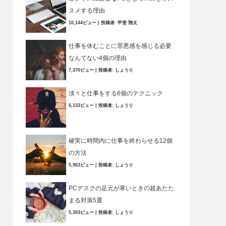
スメする理由
10,144ビュー
|
投稿者:
甲斐 翔太
仕事を休むことに罪悪感を感じる必要
なんてない4個の理由
7,370ビュー
|
投稿者:
しょうり
淡々と仕事をする6個のテクニック
6,133ビュー
|
投稿者:
しょうり
確実に時間内に仕事を終わらせる12個
の方法
5,963ビュー
|
投稿者:
しょうり
PCデスクの足元が寒いときの超あたた
まる対策5選
5,303ビュー
|
投稿者:
しょうり