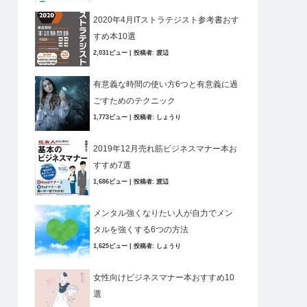
2020年4月ITストラテジスト参考書おす
すめ本10選
2,031ビュー
|
投稿者:
渡辺
有意義な時間の使い方6つと有意義に過
ごすためのテクニック
1,773ビュー
|
投稿者:
しょうり
2019年12月売れ筋ビジネスマナー本お
すすめ7選
1,686ビュー
|
投稿者:
渡辺
メンタル強くなりたい人が自力でメン
タルを強くする6つの方法
1,625ビュー
|
投稿者:
しょうり
女性向けビジネスマナー本おすすめ10
選