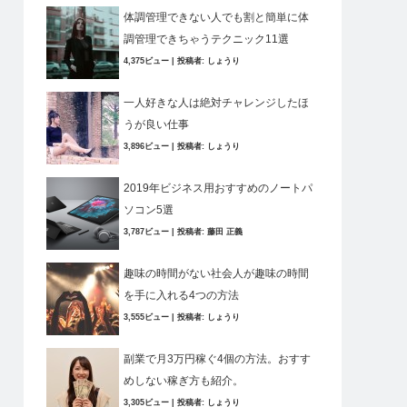
体調管理できない人でも割と簡単に体
調管理できちゃうテクニック11選
4,375ビュー
|
投稿者:
しょうり
一人好きな人は絶対チャレンジしたほ
うが良い仕事
3,896ビュー
|
投稿者:
しょうり
2019年ビジネス用おすすめのノートパ
ソコン5選
3,787ビュー
|
投稿者:
藤田 正義
趣味の時間がない社会人が趣味の時間
を手に入れる4つの方法
3,555ビュー
|
投稿者:
しょうり
副業で月3万円稼ぐ4個の方法。おすす
めしない稼ぎ方も紹介。
3,305ビュー
|
投稿者:
しょうり