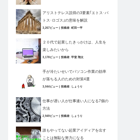
アリストテレス説得の3要素｢エトス･パ
トス･ロゴス｣の意味を解説
3,267ビュー
|
投稿者:
町田一平
２０代で起業したきっかけは、人生を
楽しみたいから
3,178ビュー
|
投稿者:
甲斐 翔太
手が冷たいせいでパソコン作業の効率
が落ちる人のための対策4選
3,044ビュー
|
投稿者:
しょうり
仕事が遅い人が仕事速い人になる7個の
方法
2,949ビュー
|
投稿者:
しょうり
誰もやってない起業アイディアを出す
ことは無駄な努力になる