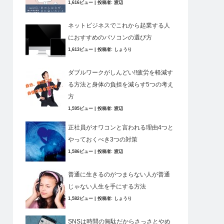
1,616ビュー
|
投稿者:
渡辺
ネットビジネスでこれから起業する人
におすすめのパソコンの選び方
1,613ビュー
|
投稿者:
しょうり
ダブルワークがしんどい!!疲労を軽減す
る方法と身体の負担を減らす5つの考え
方
1,595ビュー
|
投稿者:
渡辺
正社員がオワコンと言われる理由4つと
やっておくべき3つの対策
1,586ビュー
|
投稿者:
渡辺
普通に生きるのがつまらない人が普通
じゃない人生を手にする方法
1,582ビュー
|
投稿者:
しょうり
SNSは時間の無駄だからさっさとやめ