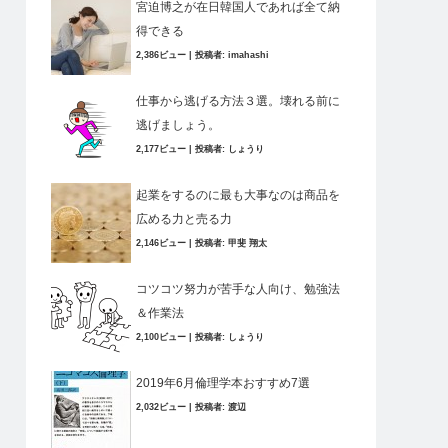
宮迫博之が在日韓国人であれば全て納
得できる
2,386ビュー
|
投稿者:
imahashi
仕事から逃げる方法３選。壊れる前に
逃げましょう。
2,177ビュー
|
投稿者:
しょうり
起業をするのに最も大事なのは商品を
広める力と売る力
2,146ビュー
|
投稿者:
甲斐 翔太
コツコツ努力が苦手な人向け、勉強法
＆作業法
2,100ビュー
|
投稿者:
しょうり
2019年6月倫理学本おすすめ7選
2,032ビュー
|
投稿者:
渡辺