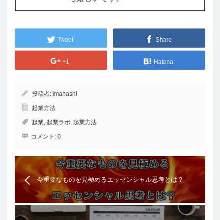
Tweet
Share
+1
Hatena
投稿者:
imahashi
起業方法
起業
,
起業ラボ
,
起業方法
コメント:
0
今重要なものを見極めるエッセンシャル思考とは？