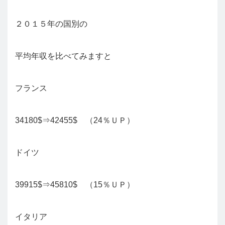
２０１５年の国別の
平均年収を比べてみますと
フランス
34180$⇒42455$ （24％ＵＰ）
ドイツ
39915$⇒45810$ （15％ＵＰ）
イタリア