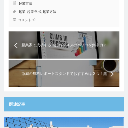
起業方法
起業
,
起業ラボ
,
起業方法
コメント:
0
起業家で成功する為におススメのパソコン集中力ア
ップ術を伝授します。
激減の無料レポートスタンドでおすすめは２つ！無
料レポート掲載の別手段とは？
関連記事