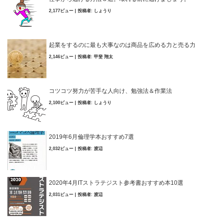
2,177ビュー
|
投稿者:
しょうり
起業をするのに最も大事なのは商品を広める力と売る力
2,146ビュー
|
投稿者:
甲斐 翔太
コツコツ努力が苦手な人向け、勉強法＆作業法
2,100ビュー
|
投稿者:
しょうり
2019年6月倫理学本おすすめ7選
2,032ビュー
|
投稿者:
渡辺
2020年4月ITストラテジスト参考書おすすめ本10選
2,031ビュー
|
投稿者:
渡辺