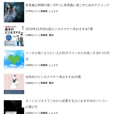
有意義な時間の使い方6つと有意義に過ごすためのテクニック
1,773ビュー
|
投稿者:
しょうり
2019年12月売れ筋ビジネスマナー本おすすめ7選
1,686ビュー
|
投稿者:
渡辺
メンタル強くなりたい人が自力でメンタルを強くする6つの方
法
1,625ビュー
|
投稿者:
しょうり
女性向けビジネスマナー本おすすめ10選
1,616ビュー
|
投稿者:
渡辺
ネットビジネスでこれから起業する人におすすめのパソコン
の選び方
1,613ビュー
|
投稿者:
しょうり