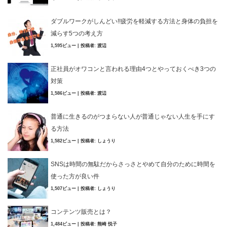
ダブルワークがしんどい!!疲労を軽減する方法と身体の負担を
減らす5つの考え方
1,595ビュー
|
投稿者:
渡辺
正社員がオワコンと言われる理由4つとやっておくべき3つの
対策
1,586ビュー
|
投稿者:
渡辺
普通に生きるのがつまらない人が普通じゃない人生を手にす
る方法
1,582ビュー
|
投稿者:
しょうり
SNSは時間の無駄だからさっさとやめて自分のために時間を
使った方が良い件
1,507ビュー
|
投稿者:
しょうり
コンテンツ販売とは？
1,484ビュー
|
投稿者:
熊崎 悦子