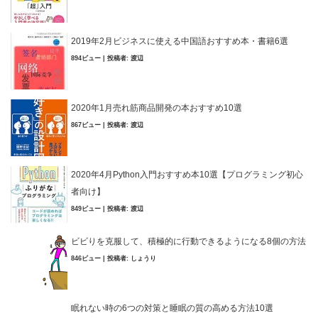
2019年2月ビジネスに使える中国語おすすめ本・書籍6選
894ビュー
|
投稿者:
渡辺
2020年1月売れ筋商品開発の本おすすめ10選
867ビュー
|
投稿者:
渡辺
2020年4月Python入門おすすめ本10選【プログラミング初心
者向け】
849ビュー
|
投稿者:
渡辺
ビビりを克服して、積極的に行動できるようになる8個の方法
846ビュー
|
投稿者:
しょうり
眠れない時の6つの対策と睡眠の質の高める方法10選