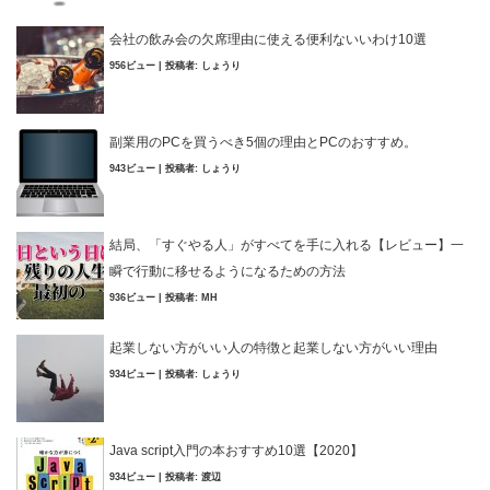
会社の飲み会の欠席理由に使える便利ないいわけ10選
956ビュー
|
投稿者:
しょうり
副業用のPCを買うべき5個の理由とPCのおすすめ。
943ビュー
|
投稿者:
しょうり
結局、「すぐやる人」がすべてを手に入れる【レビュー】一
瞬で行動に移せるようになるための方法
936ビュー
|
投稿者:
MH
起業しない方がいい人の特徴と起業しない方がいい理由
934ビュー
|
投稿者:
しょうり
Java script入門の本おすすめ10選【2020】
934ビュー
|
投稿者:
渡辺