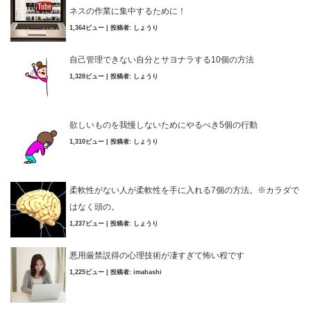
ネスの作業に集中するために！
1,364ビュー
|
投稿者:
しょうり
自己管理できない自分とサヨナラする10個の方法
1,328ビュー
|
投稿者:
しょうり
欲しいものを我慢しないためにやるべき5個の行動
1,310ビュー
|
投稿者:
しょうり
柔軟性がない人が柔軟性を手に入れる7個の方法。※カラダで
はなく頭の。
1,237ビュー
|
投稿者:
しょうり
悪用厳禁説得の心理技術が凄すぎて怖い程です
1,225ビュー
|
投稿者:
imahashi