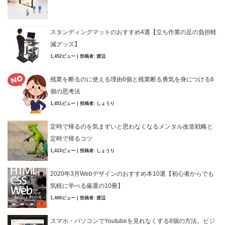
スタンディングマットのおすすめ4選【立ち作業の足の負担軽
減グッズ】
1,452ビュー
|
投稿者:
渡辺
残業を断るのに使える理由6個と残業断る勇気を身につける6
個の思考法
1,451ビュー
|
投稿者:
しょうり
定時で帰るのを気まずいと思わなくなるメンタル改造戦略と
定時で帰るコツ
1,413ビュー
|
投稿者:
しょうり
2020年3月Webデザインのおすすめ本10選【初心者からでも
気軽に学べる厳選の10冊】
1,406ビュー
|
投稿者:
渡辺
スマホ・パソコンでYoutubeを見れなくする8個の方法。ビジ