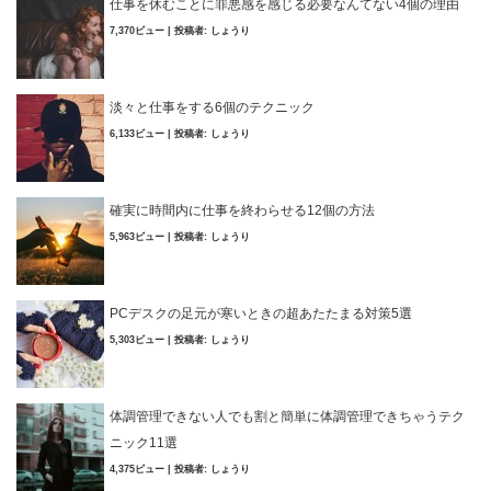
仕事を休むことに罪悪感を感じる必要なんてない4個の理由
7,370ビュー
|
投稿者:
しょうり
淡々と仕事をする6個のテクニック
6,133ビュー
|
投稿者:
しょうり
確実に時間内に仕事を終わらせる12個の方法
5,963ビュー
|
投稿者:
しょうり
PCデスクの足元が寒いときの超あたたまる対策5選
5,303ビュー
|
投稿者:
しょうり
体調管理できない人でも割と簡単に体調管理できちゃうテク
ニック11選
4,375ビュー
|
投稿者:
しょうり