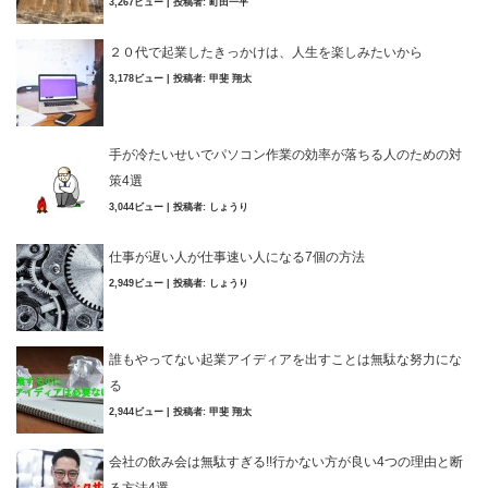
3,267ビュー
|
投稿者:
町田一平
２０代で起業したきっかけは、人生を楽しみたいから
3,178ビュー
|
投稿者:
甲斐 翔太
手が冷たいせいでパソコン作業の効率が落ちる人のための対
策4選
3,044ビュー
|
投稿者:
しょうり
仕事が遅い人が仕事速い人になる7個の方法
2,949ビュー
|
投稿者:
しょうり
誰もやってない起業アイディアを出すことは無駄な努力にな
る
2,944ビュー
|
投稿者:
甲斐 翔太
会社の飲み会は無駄すぎる!!行かない方が良い4つの理由と断