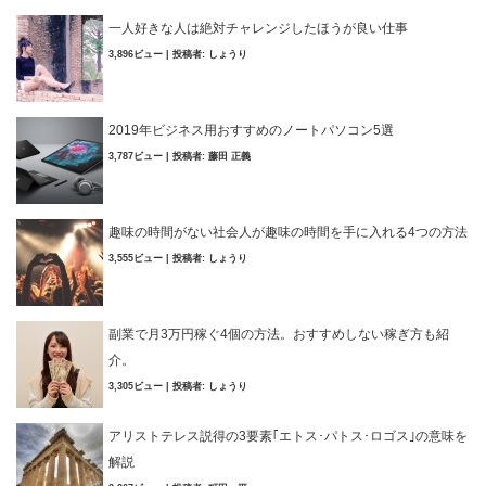
一人好きな人は絶対チャレンジしたほうが良い仕事
3,896ビュー
|
投稿者:
しょうり
2019年ビジネス用おすすめのノートパソコン5選
3,787ビュー
|
投稿者:
藤田 正義
趣味の時間がない社会人が趣味の時間を手に入れる4つの方法
3,555ビュー
|
投稿者:
しょうり
副業で月3万円稼ぐ4個の方法。おすすめしない稼ぎ方も紹
介。
3,305ビュー
|
投稿者:
しょうり
アリストテレス説得の3要素｢エトス･パトス･ロゴス｣の意味を
解説