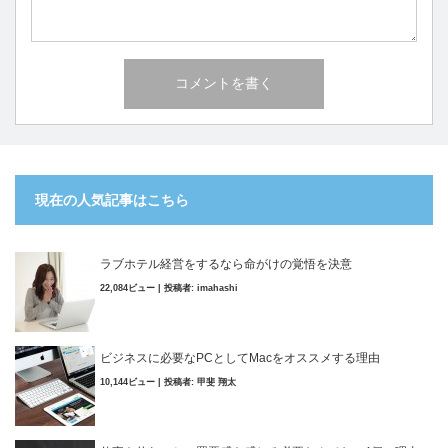
現在の人気記事はこちら
ラブホテル経営をするなら命がけの覚悟を決意
22,084ビュー
|
投稿者:
imahashi
ビジネスに必要なPCとしてMacをオススメする理由
10,144ビュー
|
投稿者:
甲斐 翔太