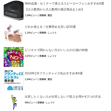
Web会議・セミナーで使えるスピーカーフォンおすすめ9選
【少人数用から大人数用の適正商品まとめ】
1,208ビュー
|
投稿者:
渡辺
どれか使える！仕事辞める言い訳30選
1,144ビュー
|
投稿者:
しょうり
ビジネスで関わらない方がいい人の11個の特徴
1,072ビュー
|
投稿者:
しょうり
2019年2月フランチャイズ化おすすめ本6選
1,046ビュー
|
投稿者:
渡辺
出世したくない人が出世しないで収入を増やす2つの方法
960ビュー
|
投稿者:
しょうり