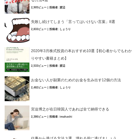
る方法4選
2,905ビュー
|
投稿者:
渡辺
失敗し続けてしまう「言ってはいけない言葉」8選
2,833ビュー
|
投稿者:
しょうり
2020年3月株式投資の本おすすめ10選【初心者からでもわか
りやすい書籍まとめ】
2,533ビュー
|
投稿者:
渡辺
お金ない人が副業のためのお金を生み出す12個の方法
2,482ビュー
|
投稿者:
しょうり
宮迫博之が在日韓国人であれば全て納得できる
2,386ビュー
|
投稿者:
imahashi
仕事から逃げる方法３選。壊れる前に逃げましょう。