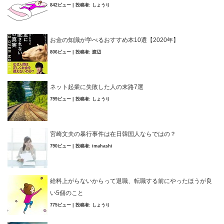
842ビュー
|
投稿者:
しょうり
お金の知識が学べるおすすめ本10選【2020年】
806ビュー
|
投稿者:
渡辺
ネット起業に失敗した人の末路7選
799ビュー
|
投稿者:
しょうり
宮崎文夫の暴行事件は在日韓国人ならではの？
790ビュー
|
投稿者:
imahashi
給料上がらないからって退職、転職する前にやったほうが良
い5個のこと
775ビュー
|
投稿者:
しょうり