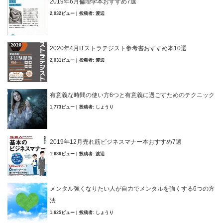
2019年6月倫理学本おすすめ7選
2,032ビュー
|
投稿者:
渡辺
2020年4月ITストラテジスト参考書おすすめ本10選
2,031ビュー
|
投稿者:
渡辺
有意義な時間の使い方6つと有意義に過ごすためのテクニック
1,773ビュー
|
投稿者:
しょうり
2019年12月売れ筋ビジネスマナー本おすすめ7選
1,686ビュー
|
投稿者:
渡辺
メンタル強くなりたい人が自力でメンタルを強くする6つの方
法
1,625ビュー
|
投稿者:
しょうり