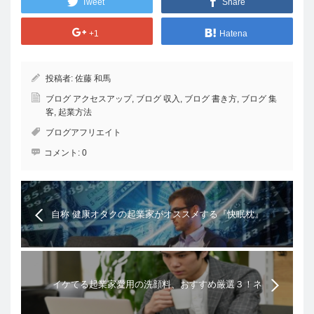
Tweet
Share
+1
Hatena
投稿者:
佐藤 和馬
ブログ アクセスアップ
,
ブログ 収入
,
ブログ 書き方
,
ブログ 集
客
,
起業方法
ブログアフリエイト
コメント:
0
自称 健康オタクの起業家がオススメする『快眠枕』
特集
イケてる起業家愛用の洗顔料、おすすめ厳選３！ネ
ットで稼ぐ方法は？