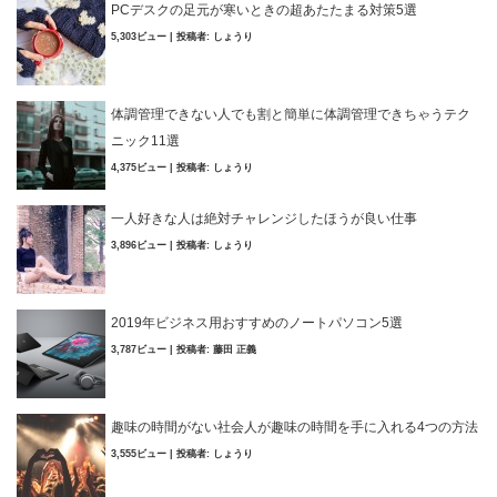
PCデスクの足元が寒いときの超あたたまる対策5選
5,303ビュー
|
投稿者:
しょうり
体調管理できない人でも割と簡単に体調管理できちゃうテク
ニック11選
4,375ビュー
|
投稿者:
しょうり
一人好きな人は絶対チャレンジしたほうが良い仕事
3,896ビュー
|
投稿者:
しょうり
2019年ビジネス用おすすめのノートパソコン5選
3,787ビュー
|
投稿者:
藤田 正義
趣味の時間がない社会人が趣味の時間を手に入れる4つの方法
3,555ビュー
|
投稿者:
しょうり