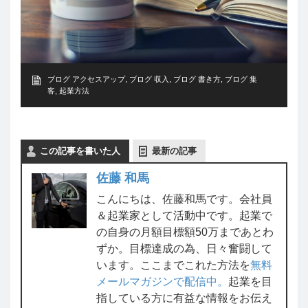
ブログ アクセスアップ
,
ブログ 収入
,
ブログ 書き方
,
ブログ 集
客
,
起業方法
この記事を書いた人
最新の記事
佐藤 和馬
こんにちは、佐藤和馬です。会社員
＆起業家として活動中です。起業で
の自身の月額目標額50万まであとわ
ずか。目標達成の為、日々奮闘して
います。ここまでこれた方法を
無料
メールマガジンで配信中。
起業を目
指している方に有益な情報をお伝え