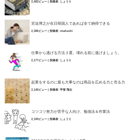
2,482ビュー
|
投稿者:
しょうり
宮迫博之が在日韓国人であれば全て納得できる
2,386ビュー
|
投稿者:
imahashi
仕事から逃げる方法３選。壊れる前に逃げましょう。
2,177ビュー
|
投稿者:
しょうり
起業をするのに最も大事なのは商品を広める力と売る力
2,146ビュー
|
投稿者:
甲斐 翔太
コツコツ努力が苦手な人向け、勉強法＆作業法
2,100ビュー
|
投稿者:
しょうり