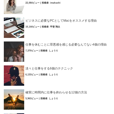
22,084ビュー
|
投稿者:
imahashi
ビジネスに必要なPCとしてMacをオススメする理由
10,144ビュー
|
投稿者:
甲斐 翔太
仕事を休むことに罪悪感を感じる必要なんてない4個の理由
7,370ビュー
|
投稿者:
しょうり
淡々と仕事をする6個のテクニック
6,133ビュー
|
投稿者:
しょうり
確実に時間内に仕事を終わらせる12個の方法
5,963ビュー
|
投稿者:
しょうり