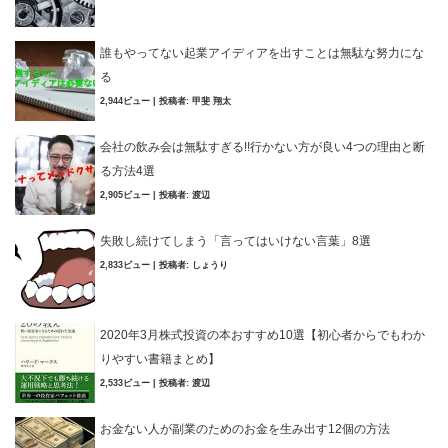
誰もやってない起業アイディアを出すことは無駄な努力にな
る
2,944ビュー
|
投稿者:
甲斐 翔太
会社の飲み会は無駄すぎる!!行かない方が良い4つの理由と断
る方法4選
2,905ビュー
|
投稿者:
渡辺
失敗し続けてしまう「言ってはいけない言葉」8選
2,833ビュー
|
投稿者:
しょうり
2020年3月株式投資の本おすすめ10選【初心者からでもわか
りやすい書籍まとめ】
2,533ビュー
|
投稿者:
渡辺
お金ない人が副業のためのお金を生み出す12個の方法