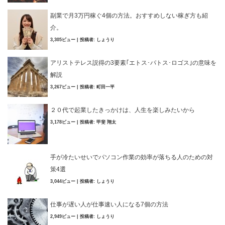
副業で月3万円稼ぐ4個の方法。おすすめしない稼ぎ方も紹
介。
3,305ビュー
|
投稿者:
しょうり
アリストテレス説得の3要素｢エトス･パトス･ロゴス｣の意味を
解説
3,267ビュー
|
投稿者:
町田一平
２０代で起業したきっかけは、人生を楽しみたいから
3,178ビュー
|
投稿者:
甲斐 翔太
手が冷たいせいでパソコン作業の効率が落ちる人のための対
策4選
3,044ビュー
|
投稿者:
しょうり
仕事が遅い人が仕事速い人になる7個の方法
2,949ビュー
|
投稿者:
しょうり