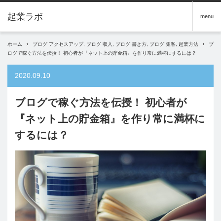
menu
ホーム
ブログ アクセスアップ
,
ブログ 収入
,
ブログ 書き方
,
ブログ 集客
,
起業方法
ブ
ログで稼ぐ方法を伝授！ 初心者が『ネット上の貯金箱』を作り常に満杯にするには？
2020.09.10
ブログで稼ぐ方法を伝授！ 初心者が
『ネット上の貯金箱』を作り常に満杯に
するには？