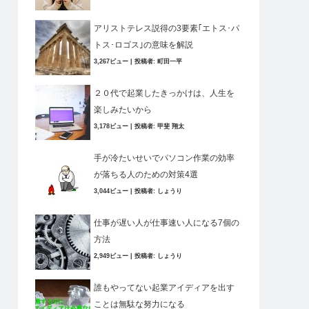
アリストテレス説得の3要素｢エトス･パ
トス･ロゴス｣の意味を解説
3,267ビュー
|
投稿者:
町田一平
２０代で起業したきっかけは、人生を
楽しみたいから
3,178ビュー
|
投稿者:
甲斐 翔太
手が冷たいせいでパソコン作業の効率
が落ちる人のための対策4選
3,044ビュー
|
投稿者:
しょうり
仕事が遅い人が仕事速い人になる7個の
方法
2,949ビュー
|
投稿者:
しょうり
誰もやってない起業アイディアを出す
ことは無駄な努力になる