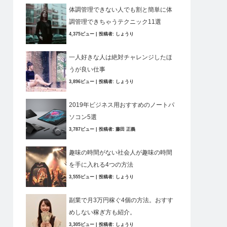
体調管理できない人でも割と簡単に体
調管理できちゃうテクニック11選
4,375ビュー
|
投稿者:
しょうり
一人好きな人は絶対チャレンジしたほ
うが良い仕事
3,896ビュー
|
投稿者:
しょうり
2019年ビジネス用おすすめのノートパ
ソコン5選
3,787ビュー
|
投稿者:
藤田 正義
趣味の時間がない社会人が趣味の時間
を手に入れる4つの方法
3,555ビュー
|
投稿者:
しょうり
副業で月3万円稼ぐ4個の方法。おすす
めしない稼ぎ方も紹介。
3,305ビュー
|
投稿者:
しょうり