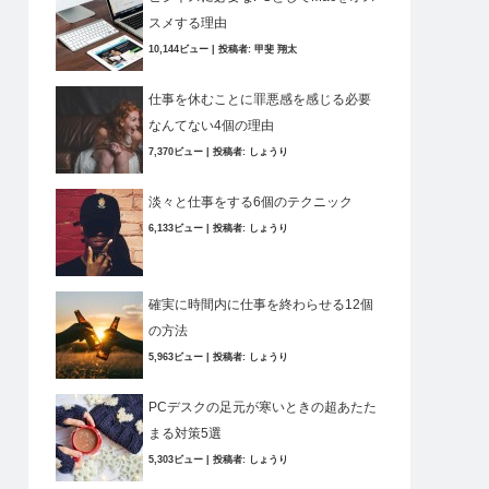
スメする理由
10,144ビュー
|
投稿者:
甲斐 翔太
仕事を休むことに罪悪感を感じる必要
なんてない4個の理由
7,370ビュー
|
投稿者:
しょうり
淡々と仕事をする6個のテクニック
6,133ビュー
|
投稿者:
しょうり
確実に時間内に仕事を終わらせる12個
の方法
5,963ビュー
|
投稿者:
しょうり
PCデスクの足元が寒いときの超あたた
まる対策5選
5,303ビュー
|
投稿者:
しょうり