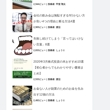
2,944ビュー
|
投稿者:
甲斐 翔太
会社の飲み会は無駄すぎる!!行かない方
が良い4つの理由と断る方法4選
2,905ビュー
|
投稿者:
渡辺
失敗し続けてしまう「言ってはいけな
い言葉」8選
2,833ビュー
|
投稿者:
しょうり
2020年3月株式投資の本おすすめ10選
【初心者からでもわかりやすい書籍ま
とめ】
2,533ビュー
|
投稿者:
渡辺
お金ない人が副業のためのお金を生み
出す12個の方法
2,482ビュー
|
投稿者:
しょうり