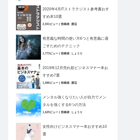
2020年4月ITストラテジスト参考書おす
すめ本10選
2,031ビュー
|
投稿者:
渡辺
有意義な時間の使い方6つと有意義に過
ごすためのテクニック
1,773ビュー
|
投稿者:
しょうり
2019年12月売れ筋ビジネスマナー本お
すすめ7選
1,686ビュー
|
投稿者:
渡辺
メンタル強くなりたい人が自力でメン
タルを強くする6つの方法
1,625ビュー
|
投稿者:
しょうり
女性向けビジネスマナー本おすすめ10
選