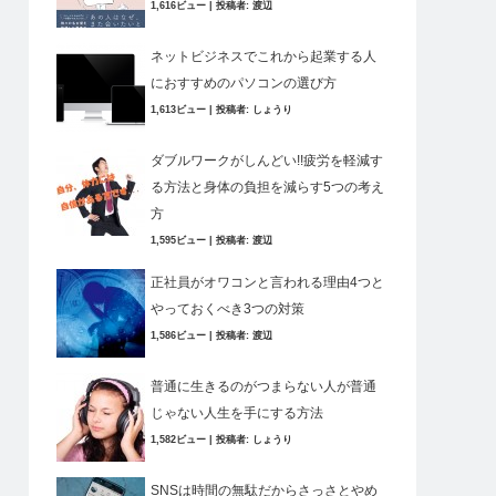
1,616ビュー
|
投稿者:
渡辺
ネットビジネスでこれから起業する人
におすすめのパソコンの選び方
1,613ビュー
|
投稿者:
しょうり
ダブルワークがしんどい!!疲労を軽減す
る方法と身体の負担を減らす5つの考え
方
1,595ビュー
|
投稿者:
渡辺
正社員がオワコンと言われる理由4つと
やっておくべき3つの対策
1,586ビュー
|
投稿者:
渡辺
普通に生きるのがつまらない人が普通
じゃない人生を手にする方法
1,582ビュー
|
投稿者:
しょうり
SNSは時間の無駄だからさっさとやめ