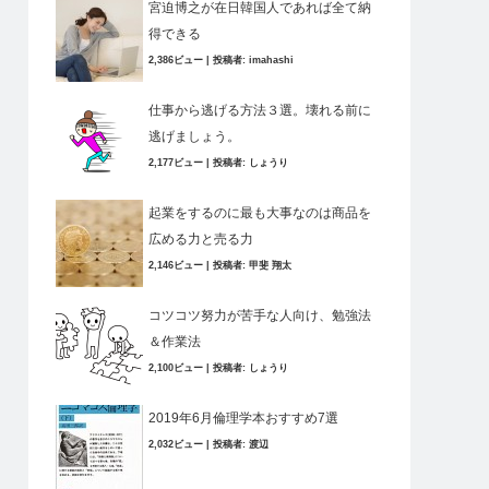
宮迫博之が在日韓国人であれば全て納
得できる
2,386ビュー
|
投稿者:
imahashi
仕事から逃げる方法３選。壊れる前に
逃げましょう。
2,177ビュー
|
投稿者:
しょうり
起業をするのに最も大事なのは商品を
広める力と売る力
2,146ビュー
|
投稿者:
甲斐 翔太
コツコツ努力が苦手な人向け、勉強法
＆作業法
2,100ビュー
|
投稿者:
しょうり
2019年6月倫理学本おすすめ7選
2,032ビュー
|
投稿者:
渡辺