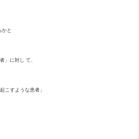
るかと
者」に対し て、
を起こすような患者」