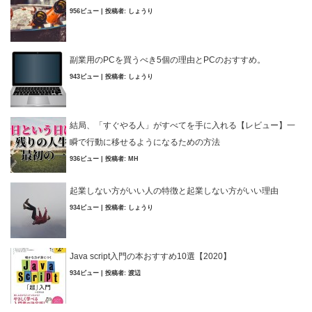
956ビュー
|
投稿者:
しょうり
副業用のPCを買うべき5個の理由とPCのおすすめ。
943ビュー
|
投稿者:
しょうり
結局、「すぐやる人」がすべてを手に入れる【レビュー】一
瞬で行動に移せるようになるための方法
936ビュー
|
投稿者:
MH
起業しない方がいい人の特徴と起業しない方がいい理由
934ビュー
|
投稿者:
しょうり
Java script入門の本おすすめ10選【2020】
934ビュー
|
投稿者:
渡辺