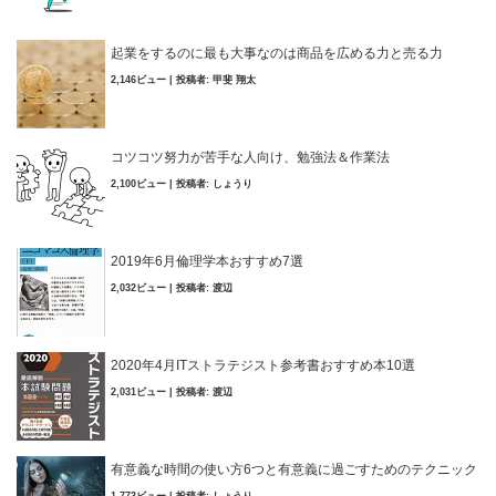
起業をするのに最も大事なのは商品を広める力と売る力
2,146ビュー
|
投稿者:
甲斐 翔太
コツコツ努力が苦手な人向け、勉強法＆作業法
2,100ビュー
|
投稿者:
しょうり
2019年6月倫理学本おすすめ7選
2,032ビュー
|
投稿者:
渡辺
2020年4月ITストラテジスト参考書おすすめ本10選
2,031ビュー
|
投稿者:
渡辺
有意義な時間の使い方6つと有意義に過ごすためのテクニック