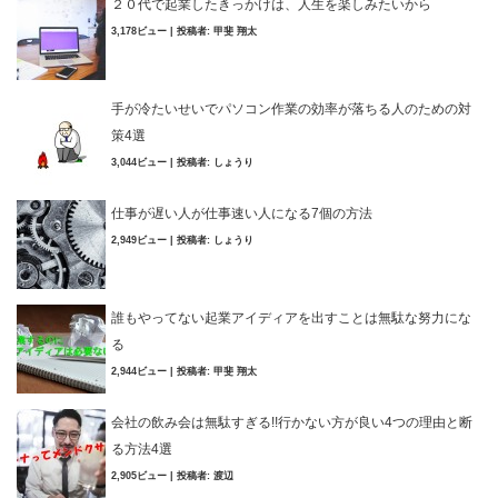
２０代で起業したきっかけは、人生を楽しみたいから
3,178ビュー
|
投稿者:
甲斐 翔太
手が冷たいせいでパソコン作業の効率が落ちる人のための対
策4選
3,044ビュー
|
投稿者:
しょうり
仕事が遅い人が仕事速い人になる7個の方法
2,949ビュー
|
投稿者:
しょうり
誰もやってない起業アイディアを出すことは無駄な努力にな
る
2,944ビュー
|
投稿者:
甲斐 翔太
会社の飲み会は無駄すぎる!!行かない方が良い4つの理由と断
る方法4選
2,905ビュー
|
投稿者:
渡辺