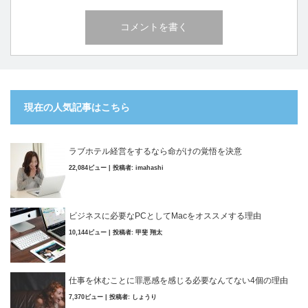
現在の人気記事はこちら
ラブホテル経営をするなら命がけの覚悟を決意
22,084ビュー
|
投稿者:
imahashi
ビジネスに必要なPCとしてMacをオススメする理由
10,144ビュー
|
投稿者:
甲斐 翔太
仕事を休むことに罪悪感を感じる必要なんてない4個の理由
7,370ビュー
|
投稿者:
しょうり