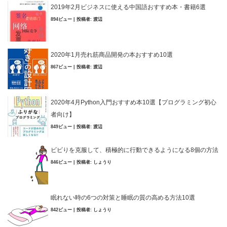
2019年2月ビジネスに使える中国語おすすめ本・書籍6選
894ビュー
|
投稿者:
渡辺
2020年1月売れ筋商品開発の本おすすめ10選
867ビュー
|
投稿者:
渡辺
2020年4月Python入門おすすめ本10選【プログラミング初心
者向け】
849ビュー
|
投稿者:
渡辺
ビビりを克服して、積極的に行動できるようになる8個の方法
846ビュー
|
投稿者:
しょうり
眠れない時の6つの対策と睡眠の質の高める方法10選
842ビュー
|
投稿者:
しょうり