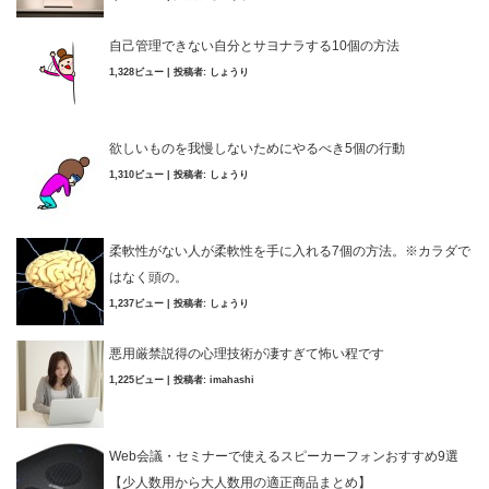
自己管理できない自分とサヨナラする10個の方法
1,328ビュー
|
投稿者:
しょうり
欲しいものを我慢しないためにやるべき5個の行動
1,310ビュー
|
投稿者:
しょうり
柔軟性がない人が柔軟性を手に入れる7個の方法。※カラダで
はなく頭の。
1,237ビュー
|
投稿者:
しょうり
悪用厳禁説得の心理技術が凄すぎて怖い程です
1,225ビュー
|
投稿者:
imahashi
Web会議・セミナーで使えるスピーカーフォンおすすめ9選
【少人数用から大人数用の適正商品まとめ】