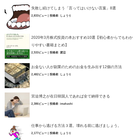
失敗し続けてしまう「言ってはいけない言葉」8選
2,833ビュー
|
投稿者:
しょうり
2020年3月株式投資の本おすすめ10選【初心者からでもわか
りやすい書籍まとめ】
2,533ビュー
|
投稿者:
渡辺
お金ない人が副業のためのお金を生み出す12個の方法
2,482ビュー
|
投稿者:
しょうり
宮迫博之が在日韓国人であれば全て納得できる
2,386ビュー
|
投稿者:
imahashi
仕事から逃げる方法３選。壊れる前に逃げましょう。
2,177ビュー
|
投稿者:
しょうり