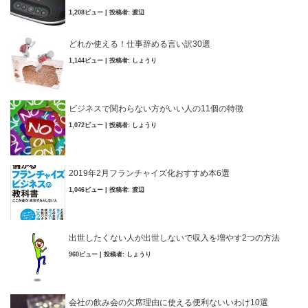
1,208ビュー
|
投稿者:
渡辺
どれか使える！仕事辞める言い訳30選
1,144ビュー
|
投稿者:
しょうり
ビジネスで関わらない方がいい人の11個の特徴
1,072ビュー
|
投稿者:
しょうり
2019年2月フランチャイズ化おすすめ本6選
1,046ビュー
|
投稿者:
渡辺
出世したくない人が出世しないで収入を増やす2つの方法
960ビュー
|
投稿者:
しょうり
会社の飲み会の欠席理由に使える便利ないいわけ10選