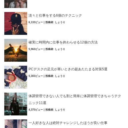
淡々と仕事をする6個のテクニック
6,133ビュー
|
投稿者:
しょうり
確実に時間内に仕事を終わらせる12個の方法
5,963ビュー
|
投稿者:
しょうり
PCデスクの足元が寒いときの超あたたまる対策5選
5,303ビュー
|
投稿者:
しょうり
体調管理できない人でも割と簡単に体調管理できちゃうテク
ニック11選
4,375ビュー
|
投稿者:
しょうり
一人好きな人は絶対チャレンジしたほうが良い仕事