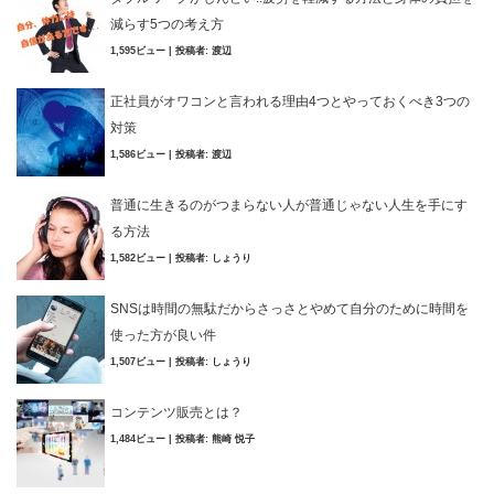
減らす5つの考え方
1,595ビュー
|
投稿者:
渡辺
正社員がオワコンと言われる理由4つとやっておくべき3つの
対策
1,586ビュー
|
投稿者:
渡辺
普通に生きるのがつまらない人が普通じゃない人生を手にす
る方法
1,582ビュー
|
投稿者:
しょうり
SNSは時間の無駄だからさっさとやめて自分のために時間を
使った方が良い件
1,507ビュー
|
投稿者:
しょうり
コンテンツ販売とは？
1,484ビュー
|
投稿者:
熊崎 悦子