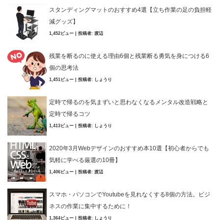
スタンディングマットのおすすめ4選【立ち作業の足の負担軽
減グッズ】
1,452ビュー
|
投稿者:
渡辺
残業を断るのに使える理由6個と残業断る勇気を身につける6
個の思考法
1,451ビュー
|
投稿者:
しょうり
定時で帰るのを気まずいと思わなくなるメンタル改造戦略と
定時で帰るコツ
1,413ビュー
|
投稿者:
しょうり
2020年3月Webデザインのおすすめ本10選【初心者からでも
気軽に学べる厳選の10冊】
1,406ビュー
|
投稿者:
渡辺
スマホ・パソコンでYoutubeを見れなくする8個の方法。ビジ
ネスの作業に集中するために！
1,364ビュー
|
投稿者:
しょうり