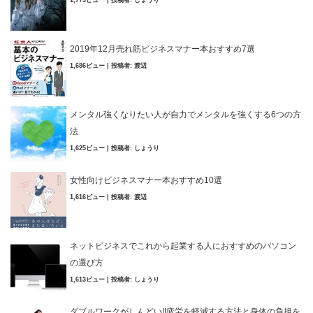
1,773ビュー
|
投稿者:
しょうり
2019年12月売れ筋ビジネスマナー本おすすめ7選
1,686ビュー
|
投稿者:
渡辺
メンタル強くなりたい人が自力でメンタルを強くする6つの方
法
1,625ビュー
|
投稿者:
しょうり
女性向けビジネスマナー本おすすめ10選
1,616ビュー
|
投稿者:
渡辺
ネットビジネスでこれから起業する人におすすめのパソコン
の選び方
1,613ビュー
|
投稿者:
しょうり
ダブルワークがしんどい!!疲労を軽減する方法と身体の負担を