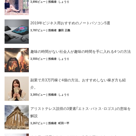
3,896ビュー
|
投稿者:
しょうり
2019年ビジネス用おすすめのノートパソコン5選
3,787ビュー
|
投稿者:
藤田 正義
趣味の時間がない社会人が趣味の時間を手に入れる4つの方法
3,555ビュー
|
投稿者:
しょうり
副業で月3万円稼ぐ4個の方法。おすすめしない稼ぎ方も紹
介。
3,305ビュー
|
投稿者:
しょうり
アリストテレス説得の3要素｢エトス･パトス･ロゴス｣の意味を
解説
3,267ビュー
|
投稿者:
町田一平