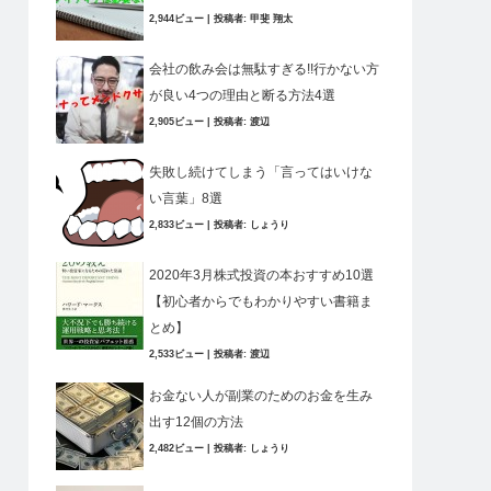
2,944ビュー
|
投稿者:
甲斐 翔太
会社の飲み会は無駄すぎる!!行かない方
が良い4つの理由と断る方法4選
2,905ビュー
|
投稿者:
渡辺
失敗し続けてしまう「言ってはいけな
い言葉」8選
2,833ビュー
|
投稿者:
しょうり
2020年3月株式投資の本おすすめ10選
【初心者からでもわかりやすい書籍ま
とめ】
2,533ビュー
|
投稿者:
渡辺
お金ない人が副業のためのお金を生み
出す12個の方法
2,482ビュー
|
投稿者:
しょうり