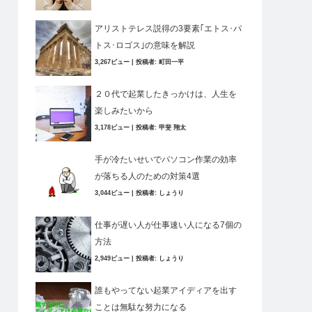
アリストテレス説得の3要素｢エトス･パ
トス･ロゴス｣の意味を解説
3,267ビュー
|
投稿者:
町田一平
２０代で起業したきっかけは、人生を
楽しみたいから
3,178ビュー
|
投稿者:
甲斐 翔太
手が冷たいせいでパソコン作業の効率
が落ちる人のための対策4選
3,044ビュー
|
投稿者:
しょうり
仕事が遅い人が仕事速い人になる7個の
方法
2,949ビュー
|
投稿者:
しょうり
誰もやってない起業アイディアを出す
ことは無駄な努力になる