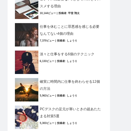
スメする理由
10,144ビュー
|
投稿者:
甲斐 翔太
仕事を休むことに罪悪感を感じる必要
なんてない4個の理由
7,370ビュー
|
投稿者:
しょうり
淡々と仕事をする6個のテクニック
6,133ビュー
|
投稿者:
しょうり
確実に時間内に仕事を終わらせる12個
の方法
5,963ビュー
|
投稿者:
しょうり
PCデスクの足元が寒いときの超あたた
まる対策5選
5,303ビュー
|
投稿者:
しょうり