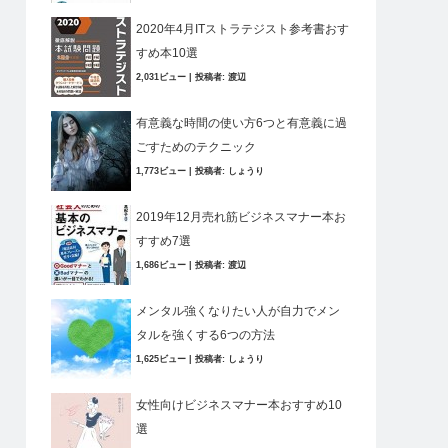
2020年4月ITストラテジスト参考書おす
すめ本10選
2,031ビュー
|
投稿者:
渡辺
有意義な時間の使い方6つと有意義に過
ごすためのテクニック
1,773ビュー
|
投稿者:
しょうり
2019年12月売れ筋ビジネスマナー本お
すすめ7選
1,686ビュー
|
投稿者:
渡辺
メンタル強くなりたい人が自力でメン
タルを強くする6つの方法
1,625ビュー
|
投稿者:
しょうり
女性向けビジネスマナー本おすすめ10
選