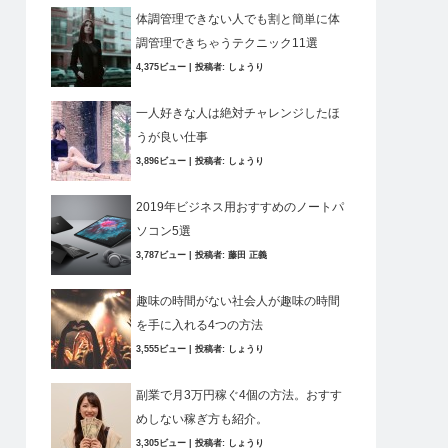
体調管理できない人でも割と簡単に体
調管理できちゃうテクニック11選
4,375ビュー
|
投稿者:
しょうり
一人好きな人は絶対チャレンジしたほ
うが良い仕事
3,896ビュー
|
投稿者:
しょうり
2019年ビジネス用おすすめのノートパ
ソコン5選
3,787ビュー
|
投稿者:
藤田 正義
趣味の時間がない社会人が趣味の時間
を手に入れる4つの方法
3,555ビュー
|
投稿者:
しょうり
副業で月3万円稼ぐ4個の方法。おすす
めしない稼ぎ方も紹介。
3,305ビュー
|
投稿者:
しょうり