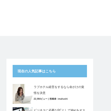
現在の人気記事はこちら
ラブホテル経営をするなら命がけの覚
悟を決意
22,084ビュー
|
投稿者:
imahashi
ビジネスに必要なPCとしてMacをオス