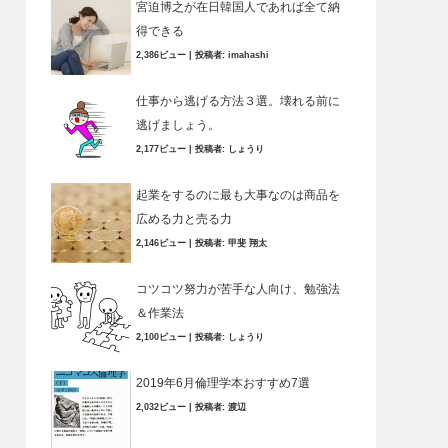
宮迫博之が在日韓国人であれば全て納
得できる
2,386ビュー
|
投稿者:
imahashi
仕事から逃げる方法３選。壊れる前に
逃げましょう。
2,177ビュー
|
投稿者:
しょうり
起業をするのに最も大事なのは商品を
広める力と売る力
2,146ビュー
|
投稿者:
甲斐 翔太
コツコツ努力が苦手な人向け、勉強法
＆作業法
2,100ビュー
|
投稿者:
しょうり
2019年6月倫理学本おすすめ7選
2,032ビュー
|
投稿者:
渡辺