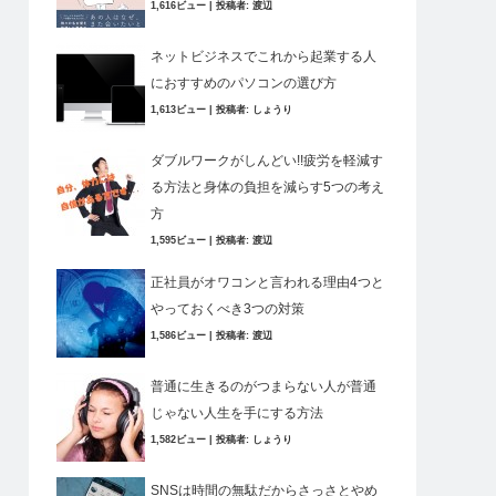
1,616ビュー
|
投稿者:
渡辺
ネットビジネスでこれから起業する人
におすすめのパソコンの選び方
1,613ビュー
|
投稿者:
しょうり
ダブルワークがしんどい!!疲労を軽減す
る方法と身体の負担を減らす5つの考え
方
1,595ビュー
|
投稿者:
渡辺
正社員がオワコンと言われる理由4つと
やっておくべき3つの対策
1,586ビュー
|
投稿者:
渡辺
普通に生きるのがつまらない人が普通
じゃない人生を手にする方法
1,582ビュー
|
投稿者:
しょうり
SNSは時間の無駄だからさっさとやめ