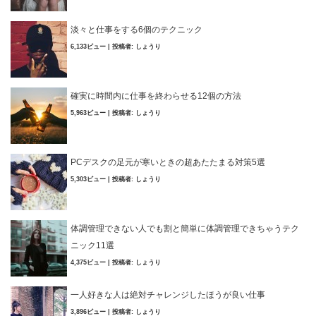
淡々と仕事をする6個のテクニック
6,133ビュー
|
投稿者:
しょうり
確実に時間内に仕事を終わらせる12個の方法
5,963ビュー
|
投稿者:
しょうり
PCデスクの足元が寒いときの超あたたまる対策5選
5,303ビュー
|
投稿者:
しょうり
体調管理できない人でも割と簡単に体調管理できちゃうテク
ニック11選
4,375ビュー
|
投稿者:
しょうり
一人好きな人は絶対チャレンジしたほうが良い仕事
3,896ビュー
|
投稿者:
しょうり