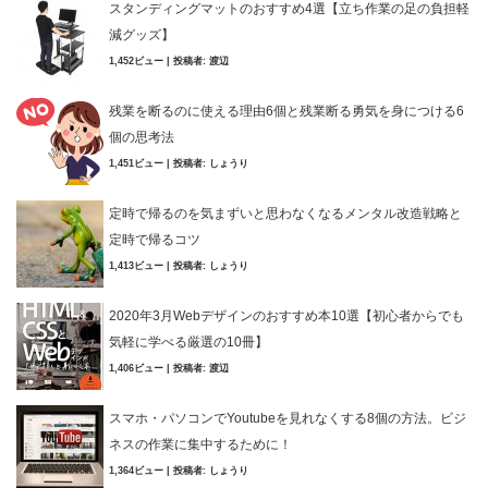
スタンディングマットのおすすめ4選【立ち作業の足の負担軽
減グッズ】
1,452ビュー
|
投稿者:
渡辺
残業を断るのに使える理由6個と残業断る勇気を身につける6
個の思考法
1,451ビュー
|
投稿者:
しょうり
定時で帰るのを気まずいと思わなくなるメンタル改造戦略と
定時で帰るコツ
1,413ビュー
|
投稿者:
しょうり
2020年3月Webデザインのおすすめ本10選【初心者からでも
気軽に学べる厳選の10冊】
1,406ビュー
|
投稿者:
渡辺
スマホ・パソコンでYoutubeを見れなくする8個の方法。ビジ
ネスの作業に集中するために！
1,364ビュー
|
投稿者:
しょうり