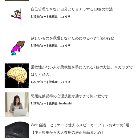
自己管理できない自分とサヨナラする10個の方法
1,328ビュー
|
投稿者:
しょうり
欲しいものを我慢しないためにやるべき5個の行動
1,310ビュー
|
投稿者:
しょうり
柔軟性がない人が柔軟性を手に入れる7個の方法。※カラダで
はなく頭の。
1,237ビュー
|
投稿者:
しょうり
悪用厳禁説得の心理技術が凄すぎて怖い程です
1,225ビュー
|
投稿者:
imahashi
Web会議・セミナーで使えるスピーカーフォンおすすめ9選
【少人数用から大人数用の適正商品まとめ】