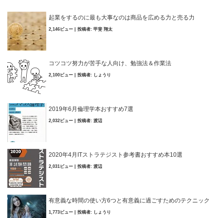
起業をするのに最も大事なのは商品を広める力と売る力
2,146ビュー
|
投稿者:
甲斐 翔太
コツコツ努力が苦手な人向け、勉強法＆作業法
2,100ビュー
|
投稿者:
しょうり
2019年6月倫理学本おすすめ7選
2,032ビュー
|
投稿者:
渡辺
2020年4月ITストラテジスト参考書おすすめ本10選
2,031ビュー
|
投稿者:
渡辺
有意義な時間の使い方6つと有意義に過ごすためのテクニック
1,773ビュー
|
投稿者:
しょうり