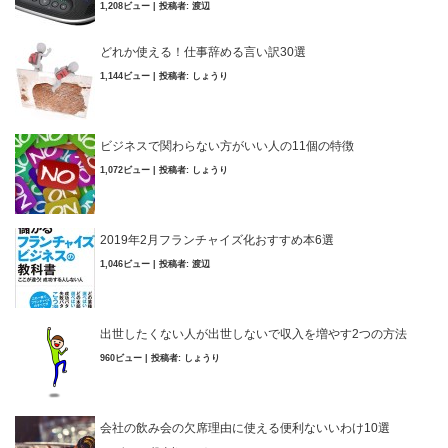
1,208ビュー
|
投稿者:
渡辺
どれか使える！仕事辞める言い訳30選
1,144ビュー
|
投稿者:
しょうり
ビジネスで関わらない方がいい人の11個の特徴
1,072ビュー
|
投稿者:
しょうり
2019年2月フランチャイズ化おすすめ本6選
1,046ビュー
|
投稿者:
渡辺
出世したくない人が出世しないで収入を増やす2つの方法
960ビュー
|
投稿者:
しょうり
会社の飲み会の欠席理由に使える便利ないいわけ10選