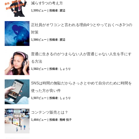
減らす5つの考え方
1,595ビュー
|
投稿者:
渡辺
正社員がオワコンと言われる理由4つとやっておくべき3つの
対策
1,586ビュー
|
投稿者:
渡辺
普通に生きるのがつまらない人が普通じゃない人生を手にす
る方法
1,582ビュー
|
投稿者:
しょうり
SNSは時間の無駄だからさっさとやめて自分のために時間を
使った方が良い件
1,507ビュー
|
投稿者:
しょうり
コンテンツ販売とは？
1,484ビュー
|
投稿者:
熊崎 悦子