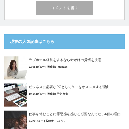
現在の人気記事はこちら
ラブホテル経営をするなら命がけの覚悟を決意
22,084ビュー
|
投稿者:
imahashi
ビジネスに必要なPCとしてMacをオススメする理由
10,144ビュー
|
投稿者:
甲斐 翔太
仕事を休むことに罪悪感を感じる必要なんてない4個の理由
7,370ビュー
|
投稿者:
しょうり