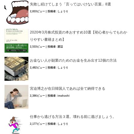
失敗し続けてしまう「言ってはいけない言葉」8選
2,833ビュー
|
投稿者:
しょうり
2020年3月株式投資の本おすすめ10選【初心者からでもわか
りやすい書籍まとめ】
2,533ビュー
|
投稿者:
渡辺
お金ない人が副業のためのお金を生み出す12個の方法
2,482ビュー
|
投稿者:
しょうり
宮迫博之が在日韓国人であれば全て納得できる
2,386ビュー
|
投稿者:
imahashi
仕事から逃げる方法３選。壊れる前に逃げましょう。
2,177ビュー
|
投稿者:
しょうり