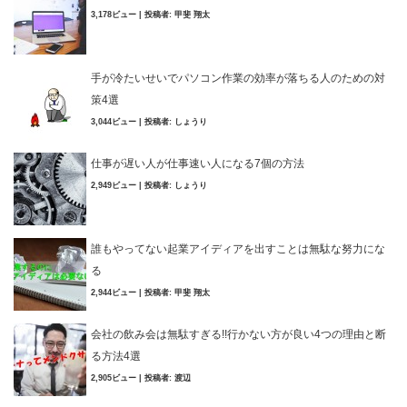
3,178ビュー
|
投稿者:
甲斐 翔太
手が冷たいせいでパソコン作業の効率が落ちる人のための対
策4選
3,044ビュー
|
投稿者:
しょうり
仕事が遅い人が仕事速い人になる7個の方法
2,949ビュー
|
投稿者:
しょうり
誰もやってない起業アイディアを出すことは無駄な努力にな
る
2,944ビュー
|
投稿者:
甲斐 翔太
会社の飲み会は無駄すぎる!!行かない方が良い4つの理由と断
る方法4選
2,905ビュー
|
投稿者:
渡辺