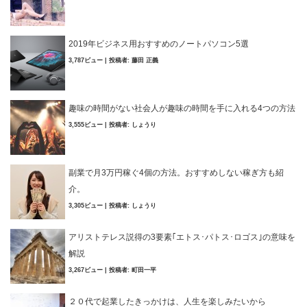
2019年ビジネス用おすすめのノートパソコン5選
3,787ビュー
|
投稿者:
藤田 正義
趣味の時間がない社会人が趣味の時間を手に入れる4つの方法
3,555ビュー
|
投稿者:
しょうり
副業で月3万円稼ぐ4個の方法。おすすめしない稼ぎ方も紹
介。
3,305ビュー
|
投稿者:
しょうり
アリストテレス説得の3要素｢エトス･パトス･ロゴス｣の意味を
解説
3,267ビュー
|
投稿者:
町田一平
２０代で起業したきっかけは、人生を楽しみたいから