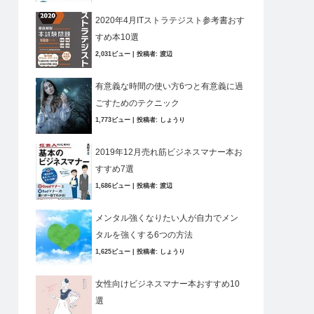
2020年4月ITストラテジスト参考書おす
すめ本10選
2,031ビュー
|
投稿者:
渡辺
有意義な時間の使い方6つと有意義に過
ごすためのテクニック
1,773ビュー
|
投稿者:
しょうり
2019年12月売れ筋ビジネスマナー本お
すすめ7選
1,686ビュー
|
投稿者:
渡辺
メンタル強くなりたい人が自力でメン
タルを強くする6つの方法
1,625ビュー
|
投稿者:
しょうり
女性向けビジネスマナー本おすすめ10
選