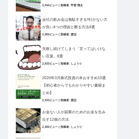
2,944ビュー
|
投稿者:
甲斐 翔太
会社の飲み会は無駄すぎる!!行かない方
が良い4つの理由と断る方法4選
2,905ビュー
|
投稿者:
渡辺
失敗し続けてしまう「言ってはいけな
い言葉」8選
2,833ビュー
|
投稿者:
しょうり
2020年3月株式投資の本おすすめ10選
【初心者からでもわかりやすい書籍ま
とめ】
2,533ビュー
|
投稿者:
渡辺
お金ない人が副業のためのお金を生み
出す12個の方法
2,482ビュー
|
投稿者:
しょうり