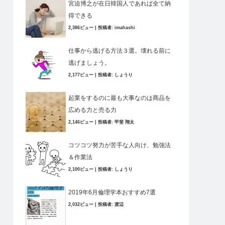
宮迫博之が在日韓国人であれば全て納
得できる
2,386ビュー
|
投稿者:
imahashi
仕事から逃げる方法３選。壊れる前に
逃げましょう。
2,177ビュー
|
投稿者:
しょうり
起業をするのに最も大事なのは商品を
広める力と売る力
2,146ビュー
|
投稿者:
甲斐 翔太
コツコツ努力が苦手な人向け、勉強法
＆作業法
2,100ビュー
|
投稿者:
しょうり
2019年6月倫理学本おすすめ7選
2,032ビュー
|
投稿者:
渡辺