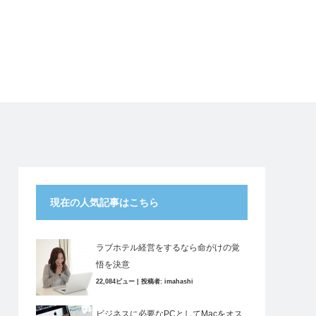
現在の人気記事はこちら
ラブホテル経営をするなら命がけの覚
悟を決意
22,084ビュー
|
投稿者:
imahashi
ビジネスに必要なPCとしてMacをオス