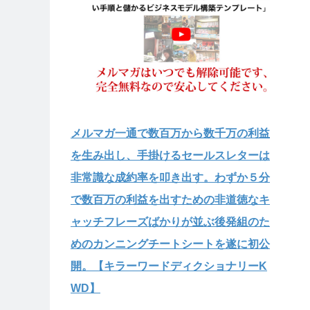
メルマガ一通で数百万から数千万の利益
を生み出し、手掛けるセールスレターは
非常識な成約率を叩き出す。わずか５分
で数百万の利益を出すための非道徳なキ
ャッチフレーズばかりが並ぶ後発組のた
めのカンニングチートシートを遂に初公
開。【キラーワードディクショナリーK
WD】