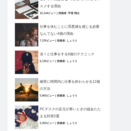
スメする理由
10,144ビュー
|
投稿者:
甲斐 翔太
仕事を休むことに罪悪感を感じる必要
なんてない4個の理由
7,370ビュー
|
投稿者:
しょうり
淡々と仕事をする6個のテクニック
6,133ビュー
|
投稿者:
しょうり
確実に時間内に仕事を終わらせる12個
の方法
5,963ビュー
|
投稿者:
しょうり
PCデスクの足元が寒いときの超あたた
まる対策5選
5,303ビュー
|
投稿者:
しょうり