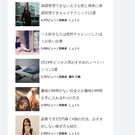
体調管理できない人でも割と簡単に体
調管理できちゃうテクニック11選
4,375ビュー
|
投稿者:
しょうり
一人好きな人は絶対チャレンジしたほ
うが良い仕事
3,896ビュー
|
投稿者:
しょうり
2019年ビジネス用おすすめのノートパ
ソコン5選
3,787ビュー
|
投稿者:
藤田 正義
趣味の時間がない社会人が趣味の時間
を手に入れる4つの方法
3,555ビュー
|
投稿者:
しょうり
副業で月3万円稼ぐ4個の方法。おすす
めしない稼ぎ方も紹介。
3,305ビュー
|
投稿者:
しょうり