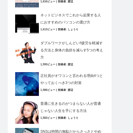
1,616ビュー
|
投稿者:
渡辺
ネットビジネスでこれから起業する人
におすすめのパソコンの選び方
1,613ビュー
|
投稿者:
しょうり
ダブルワークがしんどい!!疲労を軽減す
る方法と身体の負担を減らす5つの考え
方
1,595ビュー
|
投稿者:
渡辺
正社員がオワコンと言われる理由4つと
やっておくべき3つの対策
1,586ビュー
|
投稿者:
渡辺
普通に生きるのがつまらない人が普通
じゃない人生を手にする方法
1,582ビュー
|
投稿者:
しょうり
SNSは時間の無駄だからさっさとやめ