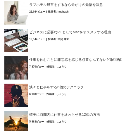
ラブホテル経営をするなら命がけの覚悟を決意
22,084ビュー
|
投稿者:
imahashi
ビジネスに必要なPCとしてMacをオススメする理由
10,144ビュー
|
投稿者:
甲斐 翔太
仕事を休むことに罪悪感を感じる必要なんてない4個の理由
7,370ビュー
|
投稿者:
しょうり
淡々と仕事をする6個のテクニック
6,133ビュー
|
投稿者:
しょうり
確実に時間内に仕事を終わらせる12個の方法
5,963ビュー
|
投稿者:
しょうり