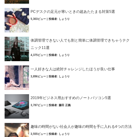
PCデスクの足元が寒いときの超あたたまる対策5選
5,303ビュー
|
投稿者:
しょうり
体調管理できない人でも割と簡単に体調管理できちゃうテク
ニック11選
4,375ビュー
|
投稿者:
しょうり
一人好きな人は絶対チャレンジしたほうが良い仕事
3,896ビュー
|
投稿者:
しょうり
2019年ビジネス用おすすめのノートパソコン5選
3,787ビュー
|
投稿者:
藤田 正義
趣味の時間がない社会人が趣味の時間を手に入れる4つの方法
3,555ビュー
|
投稿者:
しょうり