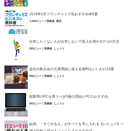
2019年2月フランチャイズ化おすすめ本6選
1,046ビュー
|
投稿者:
渡辺
出世したくない人が出世しないで収入を増やす2つの方法
960ビュー
|
投稿者:
しょうり
会社の飲み会の欠席理由に使える便利ないいわけ10選
956ビュー
|
投稿者:
しょうり
副業用のPCを買うべき5個の理由とPCのおすすめ。
943ビュー
|
投稿者:
しょうり
結局、「すぐやる人」がすべてを手に入れる【レビュー】一