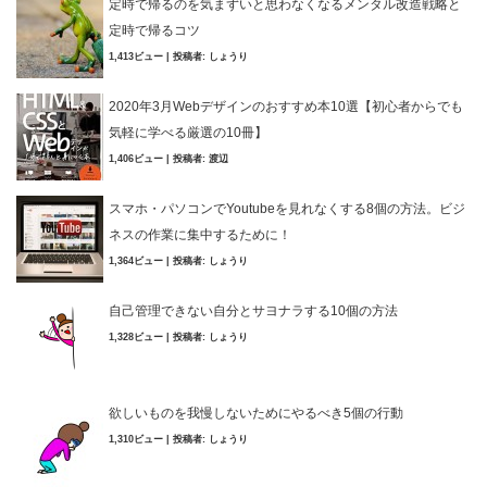
定時で帰るのを気まずいと思わなくなるメンタル改造戦略と
定時で帰るコツ
1,413ビュー
|
投稿者:
しょうり
2020年3月Webデザインのおすすめ本10選【初心者からでも
気軽に学べる厳選の10冊】
1,406ビュー
|
投稿者:
渡辺
スマホ・パソコンでYoutubeを見れなくする8個の方法。ビジ
ネスの作業に集中するために！
1,364ビュー
|
投稿者:
しょうり
自己管理できない自分とサヨナラする10個の方法
1,328ビュー
|
投稿者:
しょうり
欲しいものを我慢しないためにやるべき5個の行動
1,310ビュー
|
投稿者:
しょうり