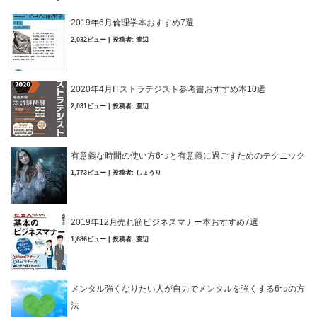
2019年6月倫理学本おすすめ7選
2,032ビュー
|
投稿者:
渡辺
2020年4月ITストラテジスト参考書おすすめ本10選
2,031ビュー
|
投稿者:
渡辺
有意義な時間の使い方6つと有意義に過ごすためのテクニック
1,773ビュー
|
投稿者:
しょうり
2019年12月売れ筋ビジネスマナー本おすすめ7選
1,686ビュー
|
投稿者:
渡辺
メンタル強くなりたい人が自力でメンタルを強くする6つの方
法