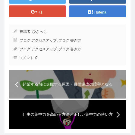
+1
Hatena
投稿者:
ひさっち
ブログ アクセスアップ
,
ブログ 書き方
ブログ アクセスアップ
,
ブログ 書き方
コメント:
0
起業する前に失敗する原因・目標達成の障害となる
もの
仕事の集中力を高める方法と正しい集中力の使い方