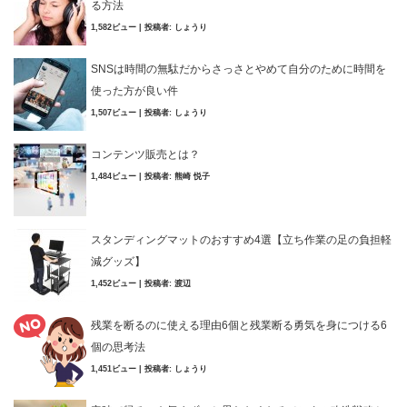
る方法
1,582ビュー
|
投稿者:
しょうり
SNSは時間の無駄だからさっさとやめて自分のために時間を
使った方が良い件
1,507ビュー
|
投稿者:
しょうり
コンテンツ販売とは？
1,484ビュー
|
投稿者:
熊崎 悦子
スタンディングマットのおすすめ4選【立ち作業の足の負担軽
減グッズ】
1,452ビュー
|
投稿者:
渡辺
残業を断るのに使える理由6個と残業断る勇気を身につける6
個の思考法
1,451ビュー
|
投稿者:
しょうり