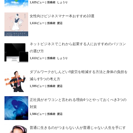
1,625ビュー
|
投稿者:
しょうり
女性向けビジネスマナー本おすすめ10選
1,616ビュー
|
投稿者:
渡辺
ネットビジネスでこれから起業する人におすすめのパソコン
の選び方
1,613ビュー
|
投稿者:
しょうり
ダブルワークがしんどい!!疲労を軽減する方法と身体の負担を
減らす5つの考え方
1,595ビュー
|
投稿者:
渡辺
正社員がオワコンと言われる理由4つとやっておくべき3つの
対策
1,586ビュー
|
投稿者:
渡辺
普通に生きるのがつまらない人が普通じゃない人生を手にす