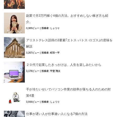
副業で月3万円稼ぐ4個の方法。おすすめしない稼ぎ方も紹
介。
3,305ビュー
|
投稿者:
しょうり
アリストテレス説得の3要素｢エトス･パトス･ロゴス｣の意味を
解説
3,267ビュー
|
投稿者:
町田一平
２０代で起業したきっかけは、人生を楽しみたいから
3,178ビュー
|
投稿者:
甲斐 翔太
手が冷たいせいでパソコン作業の効率が落ちる人のための対
策4選
3,044ビュー
|
投稿者:
しょうり
仕事が遅い人が仕事速い人になる7個の方法