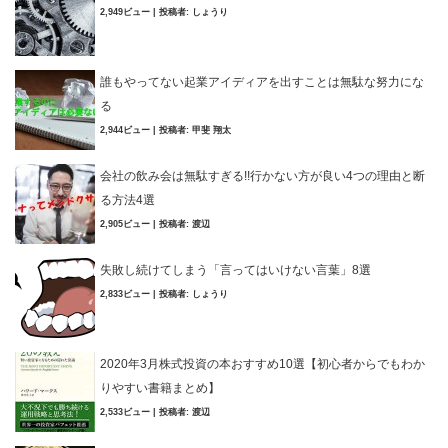
2,949ビュー
|
投稿者:
しょうり
誰もやってない起業アイディアを出すことは無駄な努力にな
る
2,944ビュー
|
投稿者:
甲斐 翔太
会社の飲み会は無駄すぎる!!行かない方が良い4つの理由と断
る方法4選
2,905ビュー
|
投稿者:
渡辺
失敗し続けてしまう「言ってはいけない言葉」8選
2,833ビュー
|
投稿者:
しょうり
2020年3月株式投資の本おすすめ10選【初心者からでもわか
りやすい書籍まとめ】
2,533ビュー
|
投稿者:
渡辺