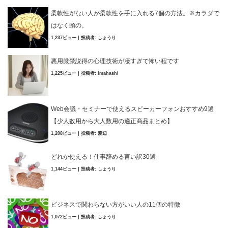
柔軟性がない人が柔軟性を手に入れる7個の方法。※カラダで
はなく頭の。
1,237ビュー
|
投稿者:
しょうり
悪用厳禁説得の心理技術が凄すぎて怖い程です
1,225ビュー
|
投稿者:
imahashi
Web会議・セミナーで使えるスピーカーフォンおすすめ9選
【少人数用から大人数用の適正商品まとめ】
1,208ビュー
|
投稿者:
渡辺
どれか使える！仕事辞める言い訳30選
1,144ビュー
|
投稿者:
しょうり
ビジネスで関わらない方がいい人の11個の特徴
1,072ビュー
|
投稿者:
しょうり