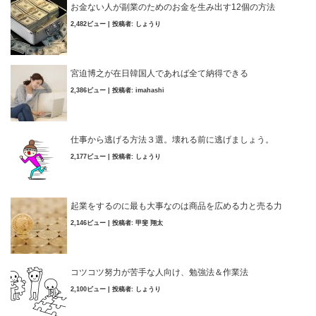
お金ない人が副業のためのお金を生み出す12個の方法
2,482ビュー
|
投稿者:
しょうり
宮迫博之が在日韓国人であれば全て納得できる
2,386ビュー
|
投稿者:
imahashi
仕事から逃げる方法３選。壊れる前に逃げましょう。
2,177ビュー
|
投稿者:
しょうり
起業をするのに最も大事なのは商品を広める力と売る力
2,146ビュー
|
投稿者:
甲斐 翔太
コツコツ努力が苦手な人向け、勉強法＆作業法
2,100ビュー
|
投稿者:
しょうり