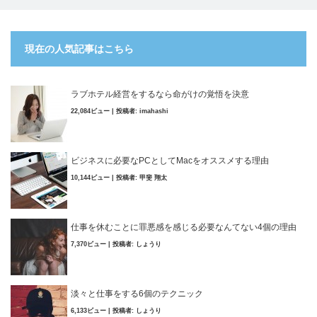
現在の人気記事はこちら
ラブホテル経営をするなら命がけの覚悟を決意
22,084ビュー
|
投稿者:
imahashi
ビジネスに必要なPCとしてMacをオススメする理由
10,144ビュー
|
投稿者:
甲斐 翔太
仕事を休むことに罪悪感を感じる必要なんてない4個の理由
7,370ビュー
|
投稿者:
しょうり
淡々と仕事をする6個のテクニック
6,133ビュー
|
投稿者:
しょうり