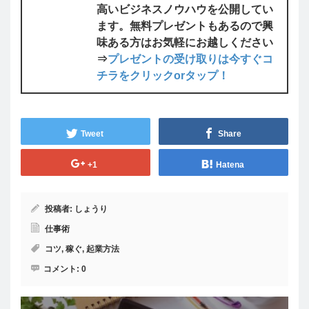
高いビジネスノウハウを公開してい
ます。無料プレゼントもあるので興
味ある方はお気軽にお越しください
⇒
プレゼントの受け取りは今すぐコ
チラをクリックorタップ！
Tweet
Share
+1
Hatena
投稿者:
しょうり
仕事術
コツ
,
稼ぐ
,
起業方法
コメント:
0