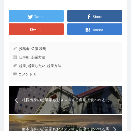
Tweet
Share
+1
Hatena
投稿者:
佐藤 和馬
仕事術
,
起業方法
起業
,
起業したい
,
起業方法
コメント:
0
札幌出身の起業家もおススメする自宅で食べれる北
海道グルメの紹介
熊本出身の起業家もおススメする自宅で食べれる馬