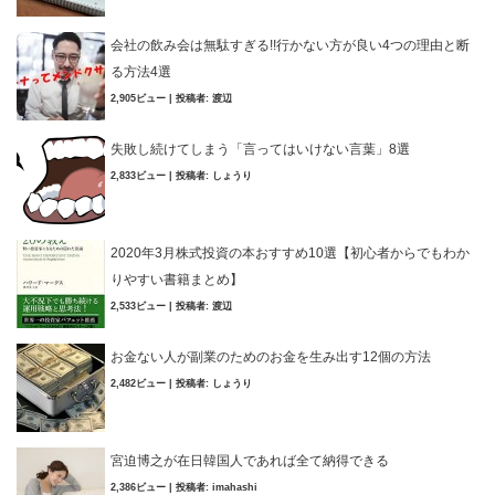
会社の飲み会は無駄すぎる!!行かない方が良い4つの理由と断
る方法4選
2,905ビュー
|
投稿者:
渡辺
失敗し続けてしまう「言ってはいけない言葉」8選
2,833ビュー
|
投稿者:
しょうり
2020年3月株式投資の本おすすめ10選【初心者からでもわか
りやすい書籍まとめ】
2,533ビュー
|
投稿者:
渡辺
お金ない人が副業のためのお金を生み出す12個の方法
2,482ビュー
|
投稿者:
しょうり
宮迫博之が在日韓国人であれば全て納得できる
2,386ビュー
|
投稿者:
imahashi