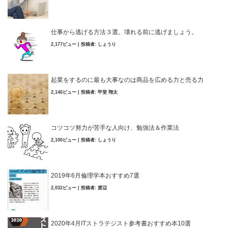
仕事から逃げる方法３選。壊れる前に逃げましょう。
2,177ビュー
|
投稿者:
しょうり
起業をするのに最も大事なのは商品を広める力と売る力
2,146ビュー
|
投稿者:
甲斐 翔太
コツコツ努力が苦手な人向け、勉強法＆作業法
2,100ビュー
|
投稿者:
しょうり
2019年6月倫理学本おすすめ7選
2,032ビュー
|
投稿者:
渡辺
2020年4月ITストラテジスト参考書おすすめ本10選