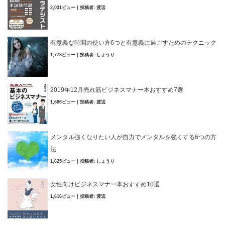
2,031ビュー
|
投稿者:
渡辺
有意義な時間の使い方6つと有意義に過ごすためのテクニック
1,773ビュー
|
投稿者:
しょうり
2019年12月売れ筋ビジネスマナー本おすすめ7選
1,686ビュー
|
投稿者:
渡辺
メンタル強くなりたい人が自力でメンタルを強くする6つの方
法
1,625ビュー
|
投稿者:
しょうり
女性向けビジネスマナー本おすすめ10選
1,616ビュー
|
投稿者:
渡辺