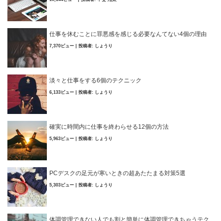
仕事を休むことに罪悪感を感じる必要なんてない4個の理由
7,370ビュー
|
投稿者:
しょうり
淡々と仕事をする6個のテクニック
6,133ビュー
|
投稿者:
しょうり
確実に時間内に仕事を終わらせる12個の方法
5,963ビュー
|
投稿者:
しょうり
PCデスクの足元が寒いときの超あたたまる対策5選
5,303ビュー
|
投稿者:
しょうり
体調管理できない人でも割と簡単に体調管理できちゃうテク