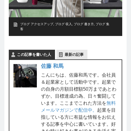
ブログ アクセスアップ
,
ブログ 収入
,
ブログ 書き方
,
ブログ 集
客
この記事を書いた人
最新の記事
佐藤 和馬
こんにちは、佐藤和馬です。会社員
＆起業家として活動中です。起業で
の自身の月額目標額50万まであとわ
ずか。目標達成の為、日々奮闘して
います。ここまでこれた方法を
無料
メールマガジンで配信中。
起業を目
指している方に有益な情報をお伝え
する記事を中心に書いています。好