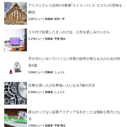
アリストテレス説得の3要素｢エトス･パトス･ロゴス｣の意味を
解説
3,267ビュー
|
投稿者:
町田一平
２０代で起業したきっかけは、人生を楽しみたいから
3,178ビュー
|
投稿者:
甲斐 翔太
手が冷たいせいでパソコン作業の効率が落ちる人のための対
策4選
3,044ビュー
|
投稿者:
しょうり
仕事が遅い人が仕事速い人になる7個の方法
2,949ビュー
|
投稿者:
しょうり
誰もやってない起業アイディアを出すことは無駄な努力にな
る
2,944ビュー
|
投稿者:
甲斐 翔太