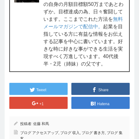
の自身の月額目標額50万まであとわ
ずか。目標達成の為、日々奮闘して
います。ここまでこれた方法を
無料
メールマガジンで配信中。
起業を目
指している方に有益な情報をお伝え
する記事を中心に書いています。好
きな時に好きな事ができる生活を実
現すべく万進しています。40代後
半・2児（姉妹）の父です。
Tweet
Share
+1
Hatena
投稿者:
佐藤 和馬
ブログ アクセスアップ
,
ブログ 収入
,
ブログ 書き方
,
ブログ 集
客