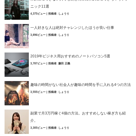
ニック11選
4,375ビュー
|
投稿者:
しょうり
一人好きな人は絶対チャレンジしたほうが良い仕事
3,896ビュー
|
投稿者:
しょうり
2019年ビジネス用おすすめのノートパソコン5選
3,787ビュー
|
投稿者:
藤田 正義
趣味の時間がない社会人が趣味の時間を手に入れる4つの方法
3,555ビュー
|
投稿者:
しょうり
副業で月3万円稼ぐ4個の方法。おすすめしない稼ぎ方も紹
介。
3,305ビュー
|
投稿者:
しょうり