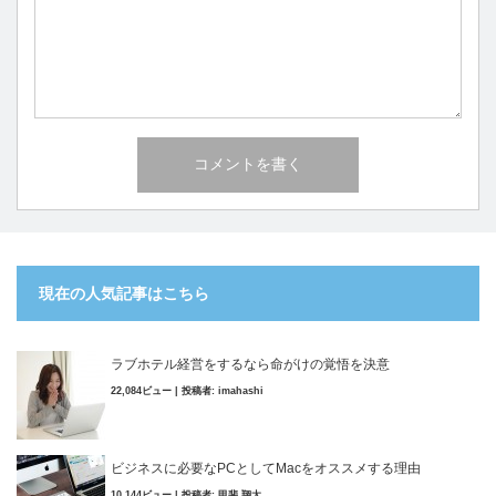
現在の人気記事はこちら
ラブホテル経営をするなら命がけの覚悟を決意
22,084ビュー
|
投稿者:
imahashi
ビジネスに必要なPCとしてMacをオススメする理由
10,144ビュー
|
投稿者:
甲斐 翔太