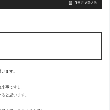
仕事術
,
起業方法
思います。
出来事ですし、
いると思います。