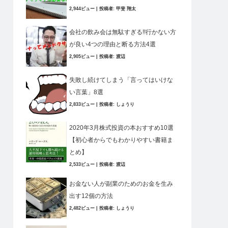
2,944ビュー
|
投稿者:
甲斐 翔太
会社の飲み会は無駄すぎる!!行かない方
が良い4つの理由と断る方法4選
2,905ビュー
|
投稿者:
渡辺
失敗し続けてしまう「言ってはいけな
い言葉」8選
2,833ビュー
|
投稿者:
しょうり
2020年3月株式投資の本おすすめ10選
【初心者からでもわかりやすい書籍ま
とめ】
2,533ビュー
|
投稿者:
渡辺
お金ない人が副業のためのお金を生み
出す12個の方法
2,482ビュー
|
投稿者:
しょうり