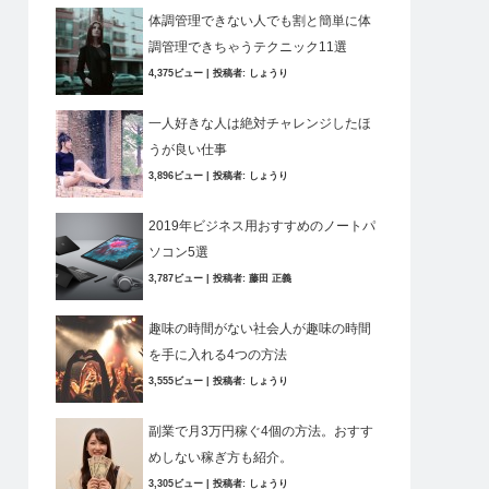
体調管理できない人でも割と簡単に体
調管理できちゃうテクニック11選
4,375ビュー
|
投稿者:
しょうり
一人好きな人は絶対チャレンジしたほ
うが良い仕事
3,896ビュー
|
投稿者:
しょうり
2019年ビジネス用おすすめのノートパ
ソコン5選
3,787ビュー
|
投稿者:
藤田 正義
趣味の時間がない社会人が趣味の時間
を手に入れる4つの方法
3,555ビュー
|
投稿者:
しょうり
副業で月3万円稼ぐ4個の方法。おすす
めしない稼ぎ方も紹介。
3,305ビュー
|
投稿者:
しょうり