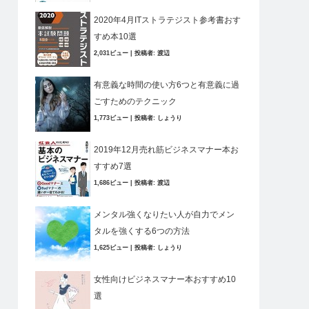
2020年4月ITストラテジスト参考書おす
すめ本10選
2,031ビュー
|
投稿者:
渡辺
有意義な時間の使い方6つと有意義に過
ごすためのテクニック
1,773ビュー
|
投稿者:
しょうり
2019年12月売れ筋ビジネスマナー本お
すすめ7選
1,686ビュー
|
投稿者:
渡辺
メンタル強くなりたい人が自力でメン
タルを強くする6つの方法
1,625ビュー
|
投稿者:
しょうり
女性向けビジネスマナー本おすすめ10
選