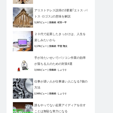
アリストテレス説得の3要素｢エトス･パ
トス･ロゴス｣の意味を解説
3,267ビュー
|
投稿者:
町田一平
２０代で起業したきっかけは、人生を
楽しみたいから
3,178ビュー
|
投稿者:
甲斐 翔太
手が冷たいせいでパソコン作業の効率
が落ちる人のための対策4選
3,044ビュー
|
投稿者:
しょうり
仕事が遅い人が仕事速い人になる7個の
方法
2,949ビュー
|
投稿者:
しょうり
誰もやってない起業アイディアを出す
ことは無駄な努力になる