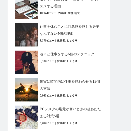
スメする理由
10,144ビュー
|
投稿者:
甲斐 翔太
仕事を休むことに罪悪感を感じる必要
なんてない4個の理由
7,370ビュー
|
投稿者:
しょうり
淡々と仕事をする6個のテクニック
6,133ビュー
|
投稿者:
しょうり
確実に時間内に仕事を終わらせる12個
の方法
5,963ビュー
|
投稿者:
しょうり
PCデスクの足元が寒いときの超あたた
まる対策5選
5,303ビュー
|
投稿者:
しょうり