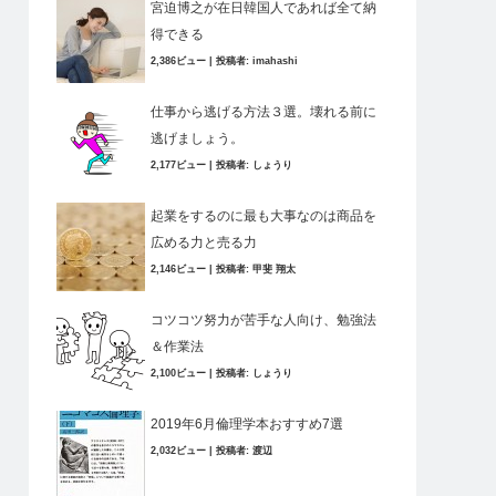
宮迫博之が在日韓国人であれば全て納
得できる
2,386ビュー
|
投稿者:
imahashi
仕事から逃げる方法３選。壊れる前に
逃げましょう。
2,177ビュー
|
投稿者:
しょうり
起業をするのに最も大事なのは商品を
広める力と売る力
2,146ビュー
|
投稿者:
甲斐 翔太
コツコツ努力が苦手な人向け、勉強法
＆作業法
2,100ビュー
|
投稿者:
しょうり
2019年6月倫理学本おすすめ7選
2,032ビュー
|
投稿者:
渡辺