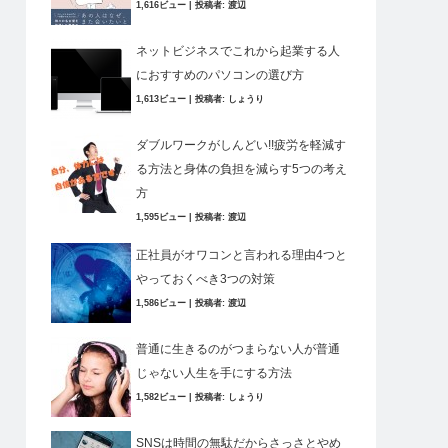
1,616ビュー
|
投稿者:
渡辺
ネットビジネスでこれから起業する人
におすすめのパソコンの選び方
1,613ビュー
|
投稿者:
しょうり
ダブルワークがしんどい!!疲労を軽減す
る方法と身体の負担を減らす5つの考え
方
1,595ビュー
|
投稿者:
渡辺
正社員がオワコンと言われる理由4つと
やっておくべき3つの対策
1,586ビュー
|
投稿者:
渡辺
普通に生きるのがつまらない人が普通
じゃない人生を手にする方法
1,582ビュー
|
投稿者:
しょうり
SNSは時間の無駄だからさっさとやめ