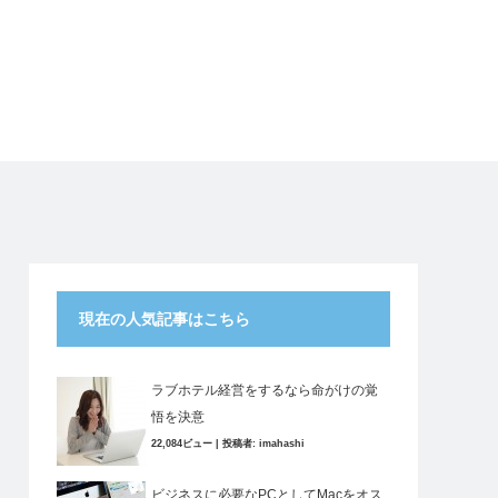
現在の人気記事はこちら
ラブホテル経営をするなら命がけの覚
悟を決意
22,084ビュー
|
投稿者:
imahashi
ビジネスに必要なPCとしてMacをオス