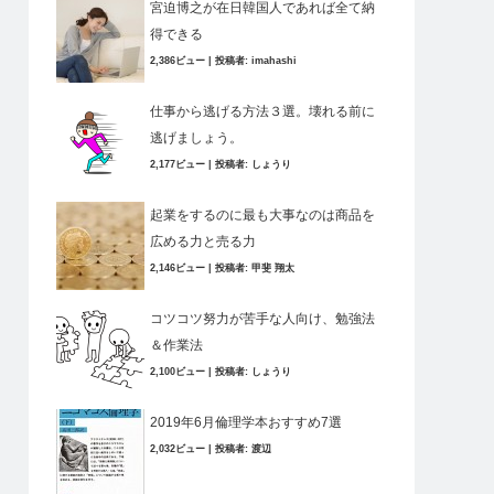
宮迫博之が在日韓国人であれば全て納
得できる
2,386ビュー
|
投稿者:
imahashi
仕事から逃げる方法３選。壊れる前に
逃げましょう。
2,177ビュー
|
投稿者:
しょうり
起業をするのに最も大事なのは商品を
広める力と売る力
2,146ビュー
|
投稿者:
甲斐 翔太
コツコツ努力が苦手な人向け、勉強法
＆作業法
2,100ビュー
|
投稿者:
しょうり
2019年6月倫理学本おすすめ7選
2,032ビュー
|
投稿者:
渡辺