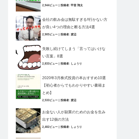
2,944ビュー
|
投稿者:
甲斐 翔太
会社の飲み会は無駄すぎる!!行かない方
が良い4つの理由と断る方法4選
2,905ビュー
|
投稿者:
渡辺
失敗し続けてしまう「言ってはいけな
い言葉」8選
2,833ビュー
|
投稿者:
しょうり
2020年3月株式投資の本おすすめ10選
【初心者からでもわかりやすい書籍ま
とめ】
2,533ビュー
|
投稿者:
渡辺
お金ない人が副業のためのお金を生み
出す12個の方法
2,482ビュー
|
投稿者:
しょうり