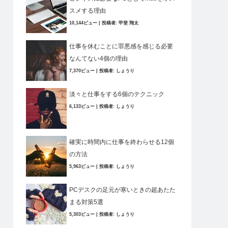
スメする理由
10,144ビュー
|
投稿者:
甲斐 翔太
仕事を休むことに罪悪感を感じる必要
なんてない4個の理由
7,370ビュー
|
投稿者:
しょうり
淡々と仕事をする6個のテクニック
6,133ビュー
|
投稿者:
しょうり
確実に時間内に仕事を終わらせる12個
の方法
5,963ビュー
|
投稿者:
しょうり
PCデスクの足元が寒いときの超あたた
まる対策5選
5,303ビュー
|
投稿者:
しょうり