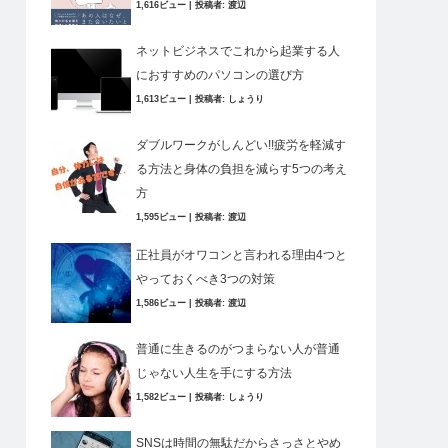
1,616ビュー
|
投稿者:
渡辺
ネットビジネスでこれから起業する人
におすすめのパソコンの選び方
1,613ビュー
|
投稿者:
しょうり
ダブルワークがしんどい!!疲労を軽減す
る方法と身体の負担を減らす5つの考え
方
1,595ビュー
|
投稿者:
渡辺
正社員がオワコンと言われる理由4つと
やっておくべき3つの対策
1,586ビュー
|
投稿者:
渡辺
普通に生きるのがつまらない人が普通
じゃない人生を手にする方法
1,582ビュー
|
投稿者:
しょうり
SNSは時間の無駄だからさっさとやめ