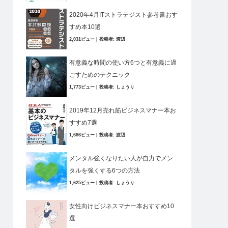
2020年4月ITストラテジスト参考書おす
すめ本10選
2,031ビュー
|
投稿者:
渡辺
有意義な時間の使い方6つと有意義に過
ごすためのテクニック
1,773ビュー
|
投稿者:
しょうり
2019年12月売れ筋ビジネスマナー本お
すすめ7選
1,686ビュー
|
投稿者:
渡辺
メンタル強くなりたい人が自力でメン
タルを強くする6つの方法
1,625ビュー
|
投稿者:
しょうり
女性向けビジネスマナー本おすすめ10
選