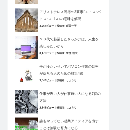
アリストテレス説得の3要素｢エトス･パ
トス･ロゴス｣の意味を解説
3,267ビュー
|
投稿者:
町田一平
２０代で起業したきっかけは、人生を
楽しみたいから
3,178ビュー
|
投稿者:
甲斐 翔太
手が冷たいせいでパソコン作業の効率
が落ちる人のための対策4選
3,044ビュー
|
投稿者:
しょうり
仕事が遅い人が仕事速い人になる7個の
方法
2,949ビュー
|
投稿者:
しょうり
誰もやってない起業アイディアを出す
ことは無駄な努力になる