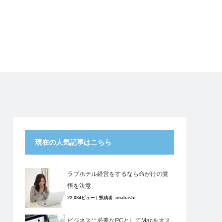
現在の人気記事はこちら
ラブホテル経営をするなら命がけの覚
悟を決意
22,084ビュー
|
投稿者:
imahashi
ビジネスに必要なPCとしてMacをオス