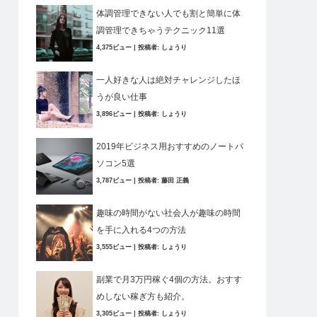
体調管理できない人でも割と簡単に体
調管理できちゃうテクニック11選
4,375ビュー
|
投稿者:
しょうり
一人好きな人は絶対チャレンジしたほ
うが良い仕事
3,896ビュー
|
投稿者:
しょうり
2019年ビジネス用おすすめのノートパ
ソコン5選
3,787ビュー
|
投稿者:
藤田 正義
趣味の時間がない社会人が趣味の時間
を手に入れる4つの方法
3,555ビュー
|
投稿者:
しょうり
副業で月3万円稼ぐ4個の方法。おすす
めしない稼ぎ方も紹介。
3,305ビュー
|
投稿者:
しょうり