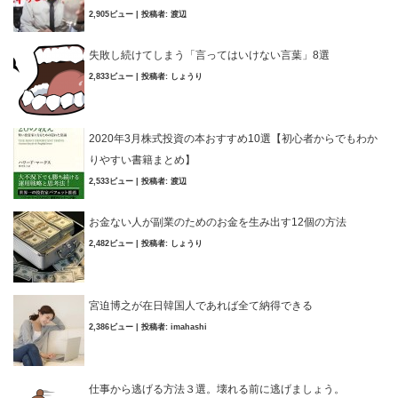
2,905ビュー
|
投稿者:
渡辺
失敗し続けてしまう「言ってはいけない言葉」8選
2,833ビュー
|
投稿者:
しょうり
2020年3月株式投資の本おすすめ10選【初心者からでもわか
りやすい書籍まとめ】
2,533ビュー
|
投稿者:
渡辺
お金ない人が副業のためのお金を生み出す12個の方法
2,482ビュー
|
投稿者:
しょうり
宮迫博之が在日韓国人であれば全て納得できる
2,386ビュー
|
投稿者:
imahashi
仕事から逃げる方法３選。壊れる前に逃げましょう。