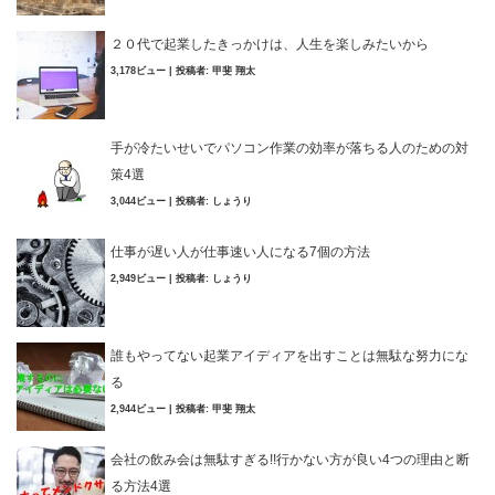
２０代で起業したきっかけは、人生を楽しみたいから
3,178ビュー
|
投稿者:
甲斐 翔太
手が冷たいせいでパソコン作業の効率が落ちる人のための対
策4選
3,044ビュー
|
投稿者:
しょうり
仕事が遅い人が仕事速い人になる7個の方法
2,949ビュー
|
投稿者:
しょうり
誰もやってない起業アイディアを出すことは無駄な努力にな
る
2,944ビュー
|
投稿者:
甲斐 翔太
会社の飲み会は無駄すぎる!!行かない方が良い4つの理由と断
る方法4選