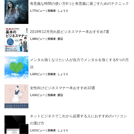
有意義な時間の使い方6つと有意義に過ごすためのテクニック
1,773ビュー
|
投稿者:
しょうり
2019年12月売れ筋ビジネスマナー本おすすめ7選
1,686ビュー
|
投稿者:
渡辺
メンタル強くなりたい人が自力でメンタルを強くする6つの方
法
1,625ビュー
|
投稿者:
しょうり
女性向けビジネスマナー本おすすめ10選
1,616ビュー
|
投稿者:
渡辺
ネットビジネスでこれから起業する人におすすめのパソコン
の選び方
1,613ビュー
|
投稿者:
しょうり