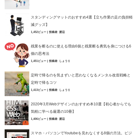
スタンディングマットのおすすめ4選【立ち作業の足の負担軽
減グッズ】
1,452ビュー
|
投稿者:
渡辺
残業を断るのに使える理由6個と残業断る勇気を身につける6
個の思考法
1,451ビュー
|
投稿者:
しょうり
定時で帰るのを気まずいと思わなくなるメンタル改造戦略と
定時で帰るコツ
1,413ビュー
|
投稿者:
しょうり
2020年3月Webデザインのおすすめ本10選【初心者からでも
気軽に学べる厳選の10冊】
1,406ビュー
|
投稿者:
渡辺
スマホ・パソコンでYoutubeを見れなくする8個の方法。ビジ