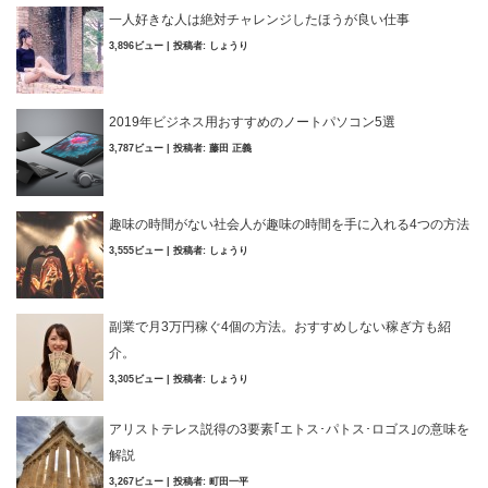
一人好きな人は絶対チャレンジしたほうが良い仕事
3,896ビュー
|
投稿者:
しょうり
2019年ビジネス用おすすめのノートパソコン5選
3,787ビュー
|
投稿者:
藤田 正義
趣味の時間がない社会人が趣味の時間を手に入れる4つの方法
3,555ビュー
|
投稿者:
しょうり
副業で月3万円稼ぐ4個の方法。おすすめしない稼ぎ方も紹
介。
3,305ビュー
|
投稿者:
しょうり
アリストテレス説得の3要素｢エトス･パトス･ロゴス｣の意味を
解説
3,267ビュー
|
投稿者:
町田一平