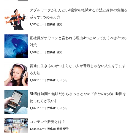
ダブルワークがしんどい!!疲労を軽減する方法と身体の負担を
減らす5つの考え方
1,595ビュー
|
投稿者:
渡辺
正社員がオワコンと言われる理由4つとやっておくべき3つの
対策
1,586ビュー
|
投稿者:
渡辺
普通に生きるのがつまらない人が普通じゃない人生を手にす
る方法
1,582ビュー
|
投稿者:
しょうり
SNSは時間の無駄だからさっさとやめて自分のために時間を
使った方が良い件
1,507ビュー
|
投稿者:
しょうり
コンテンツ販売とは？
1,484ビュー
|
投稿者:
熊崎 悦子