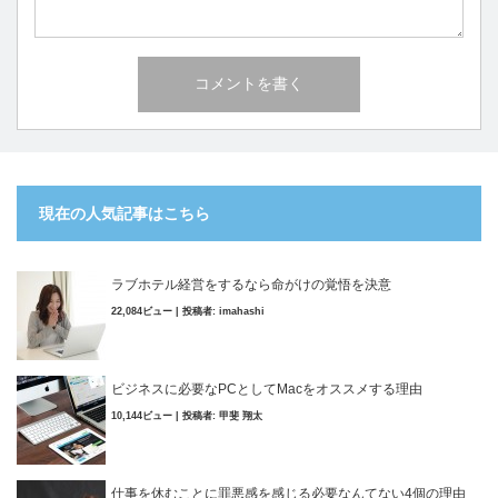
現在の人気記事はこちら
ラブホテル経営をするなら命がけの覚悟を決意
22,084ビュー
|
投稿者:
imahashi
ビジネスに必要なPCとしてMacをオススメする理由
10,144ビュー
|
投稿者:
甲斐 翔太
仕事を休むことに罪悪感を感じる必要なんてない4個の理由