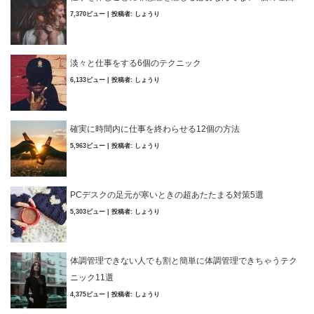
7,370ビュー
|
投稿者:
しょうり
淡々と仕事をする6個のテクニック
6,133ビュー
|
投稿者:
しょうり
確実に時間内に仕事を終わらせる12個の方法
5,963ビュー
|
投稿者:
しょうり
PCデスクの足元が寒いときの超あたたまる対策5選
5,303ビュー
|
投稿者:
しょうり
体調管理できない人でも割と簡単に体調管理できちゃうテク
ニック11選
4,375ビュー
|
投稿者:
しょうり