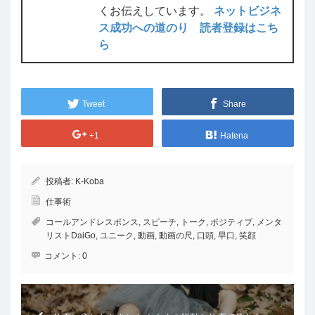
くお伝えしています。
ネットビジネ
ス成功への道のり 読者登録はこち
ら
Tweet
Share
+1
Hatena
投稿者:
K-Koba
仕事術
コールアンドレスポンス
,
スピーチ
,
トーク
,
ポジティブ
,
メンタ
リストDaiGo
,
ユニーク
,
動画
,
動画の尺
,
口頭
,
早口
,
笑顔
コメント:
0