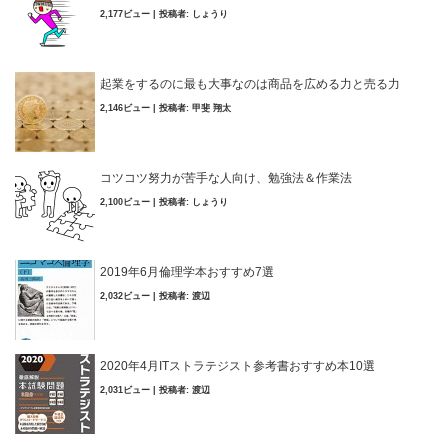
2,177ビュー
|
投稿者:
しょうり
起業をするのに最も大事なのは商品を広める力と売る力
2,146ビュー
|
投稿者:
甲斐 翔太
コツコツ努力が苦手な人向け、勉強法＆作業法
2,100ビュー
|
投稿者:
しょうり
2019年6月倫理学本おすすめ7選
2,032ビュー
|
投稿者:
渡辺
2020年4月ITストラテジスト参考書おすすめ本10選
2,031ビュー
|
投稿者:
渡辺