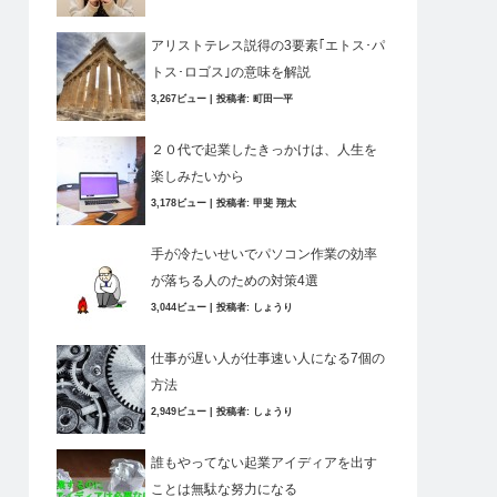
アリストテレス説得の3要素｢エトス･パ
トス･ロゴス｣の意味を解説
3,267ビュー
|
投稿者:
町田一平
２０代で起業したきっかけは、人生を
楽しみたいから
3,178ビュー
|
投稿者:
甲斐 翔太
手が冷たいせいでパソコン作業の効率
が落ちる人のための対策4選
3,044ビュー
|
投稿者:
しょうり
仕事が遅い人が仕事速い人になる7個の
方法
2,949ビュー
|
投稿者:
しょうり
誰もやってない起業アイディアを出す
ことは無駄な努力になる