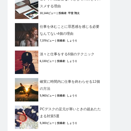
スメする理由
10,144ビュー
|
投稿者:
甲斐 翔太
仕事を休むことに罪悪感を感じる必要
なんてない4個の理由
7,370ビュー
|
投稿者:
しょうり
淡々と仕事をする6個のテクニック
6,133ビュー
|
投稿者:
しょうり
確実に時間内に仕事を終わらせる12個
の方法
5,963ビュー
|
投稿者:
しょうり
PCデスクの足元が寒いときの超あたた
まる対策5選
5,303ビュー
|
投稿者:
しょうり