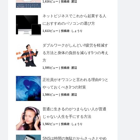
1,616ビュー
|
投稿者:
渡辺
ネットビジネスでこれから起業する人
におすすめのパソコンの選び方
1,613ビュー
|
投稿者:
しょうり
ダブルワークがしんどい!!疲労を軽減す
る方法と身体の負担を減らす5つの考え
方
1,595ビュー
|
投稿者:
渡辺
正社員がオワコンと言われる理由4つと
やっておくべき3つの対策
1,586ビュー
|
投稿者:
渡辺
普通に生きるのがつまらない人が普通
じゃない人生を手にする方法
1,582ビュー
|
投稿者:
しょうり
SNSは時間の無駄だからさっさとやめ