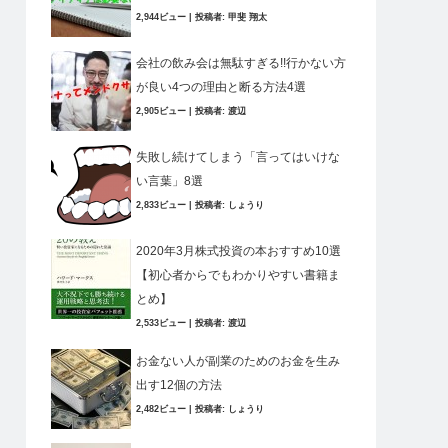
2,944ビュー
|
投稿者:
甲斐 翔太
会社の飲み会は無駄すぎる!!行かない方
が良い4つの理由と断る方法4選
2,905ビュー
|
投稿者:
渡辺
失敗し続けてしまう「言ってはいけな
い言葉」8選
2,833ビュー
|
投稿者:
しょうり
2020年3月株式投資の本おすすめ10選
【初心者からでもわかりやすい書籍ま
とめ】
2,533ビュー
|
投稿者:
渡辺
お金ない人が副業のためのお金を生み
出す12個の方法
2,482ビュー
|
投稿者:
しょうり