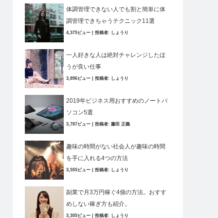
体調管理できない人でも割と簡単に体
調管理できちゃうテクニック11選
4,375ビュー
|
投稿者:
しょうり
一人好きな人は絶対チャレンジしたほ
うが良い仕事
3,896ビュー
|
投稿者:
しょうり
2019年ビジネス用おすすめのノートパ
ソコン5選
3,787ビュー
|
投稿者:
藤田 正義
趣味の時間がない社会人が趣味の時間
を手に入れる4つの方法
3,555ビュー
|
投稿者:
しょうり
副業で月3万円稼ぐ4個の方法。おすす
めしない稼ぎ方も紹介。
3,305ビュー
|
投稿者:
しょうり