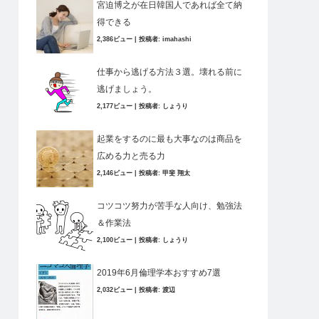
宮迫博之が在日韓国人であれば全て納
得できる
2,386ビュー
|
投稿者:
imahashi
仕事から逃げる方法３選。壊れる前に
逃げましょう。
2,177ビュー
|
投稿者:
しょうり
起業をするのに最も大事なのは商品を
広める力と売る力
2,146ビュー
|
投稿者:
甲斐 翔太
コツコツ努力が苦手な人向け、勉強法
＆作業法
2,100ビュー
|
投稿者:
しょうり
2019年6月倫理学本おすすめ7選
2,032ビュー
|
投稿者:
渡辺