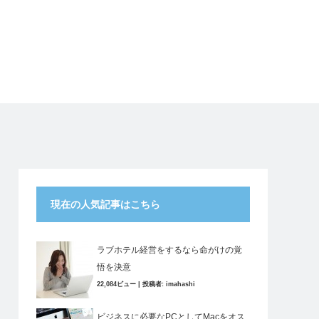
現在の人気記事はこちら
ラブホテル経営をするなら命がけの覚
悟を決意
22,084ビュー
|
投稿者:
imahashi
ビジネスに必要なPCとしてMacをオス