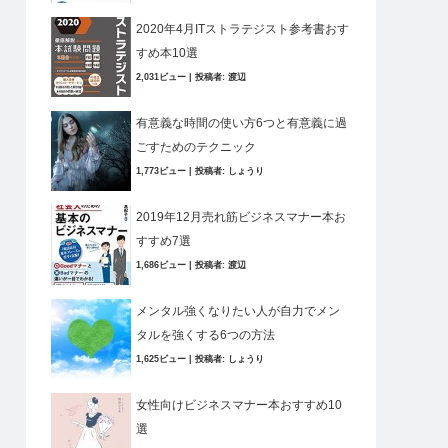
2020年4月ITストラテジスト参考書おす
すめ本10選
2,031ビュー
|
投稿者:
渡辺
有意義な時間の使い方6つと有意義に過
ごすためのテクニック
1,773ビュー
|
投稿者:
しょうり
2019年12月売れ筋ビジネスマナー本お
すすめ7選
1,686ビュー
|
投稿者:
渡辺
メンタル強くなりたい人が自力でメン
タルを強くする6つの方法
1,625ビュー
|
投稿者:
しょうり
女性向けビジネスマナー本おすすめ10
選