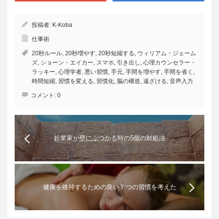
投稿者:
K-Koba
仕事術
20秒ルール
,
20秒増やす
,
20秒短縮する
,
ウィリアム・ジェーム
ズ
,
ショーン・エイカー
,
スマホ
,
引き出し
,
心理カウンセラー・
ラッキー
,
心理学者
,
悪い習慣
,
手元
,
手間を増やす
,
手間を省く
,
時間短縮
,
習慣を変える
,
習慣化
,
脳の構造
,
遠ざける
,
音声入力
コメント:
0
起業家が壁にぶつかる時の5個の対処法
健康を維持するための良い７つの習慣を考えた