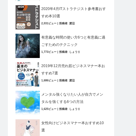
2020年4月ITストラテジスト参考書おす
すめ本10選
2,031ビュー
|
投稿者:
渡辺
有意義な時間の使い方6つと有意義に過
ごすためのテクニック
1,773ビュー
|
投稿者:
しょうり
2019年12月売れ筋ビジネスマナー本お
すすめ7選
1,686ビュー
|
投稿者:
渡辺
メンタル強くなりたい人が自力でメン
タルを強くする6つの方法
1,625ビュー
|
投稿者:
しょうり
女性向けビジネスマナー本おすすめ10
選