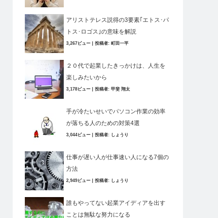
アリストテレス説得の3要素｢エトス･パ
トス･ロゴス｣の意味を解説
3,267ビュー
|
投稿者:
町田一平
２０代で起業したきっかけは、人生を
楽しみたいから
3,178ビュー
|
投稿者:
甲斐 翔太
手が冷たいせいでパソコン作業の効率
が落ちる人のための対策4選
3,044ビュー
|
投稿者:
しょうり
仕事が遅い人が仕事速い人になる7個の
方法
2,949ビュー
|
投稿者:
しょうり
誰もやってない起業アイディアを出す
ことは無駄な努力になる