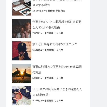
スメする理由
10,144ビュー
|
投稿者:
甲斐 翔太
仕事を休むことに罪悪感を感じる必要
なんてない4個の理由
7,370ビュー
|
投稿者:
しょうり
淡々と仕事をする6個のテクニック
6,133ビュー
|
投稿者:
しょうり
確実に時間内に仕事を終わらせる12個
の方法
5,963ビュー
|
投稿者:
しょうり
PCデスクの足元が寒いときの超あたた
まる対策5選
5,303ビュー
|
投稿者:
しょうり