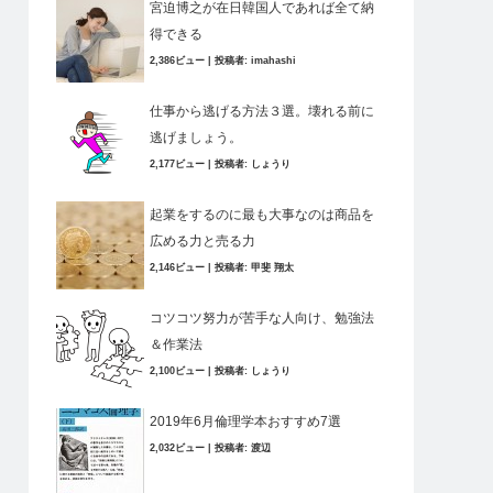
宮迫博之が在日韓国人であれば全て納
得できる
2,386ビュー
|
投稿者:
imahashi
仕事から逃げる方法３選。壊れる前に
逃げましょう。
2,177ビュー
|
投稿者:
しょうり
起業をするのに最も大事なのは商品を
広める力と売る力
2,146ビュー
|
投稿者:
甲斐 翔太
コツコツ努力が苦手な人向け、勉強法
＆作業法
2,100ビュー
|
投稿者:
しょうり
2019年6月倫理学本おすすめ7選
2,032ビュー
|
投稿者:
渡辺