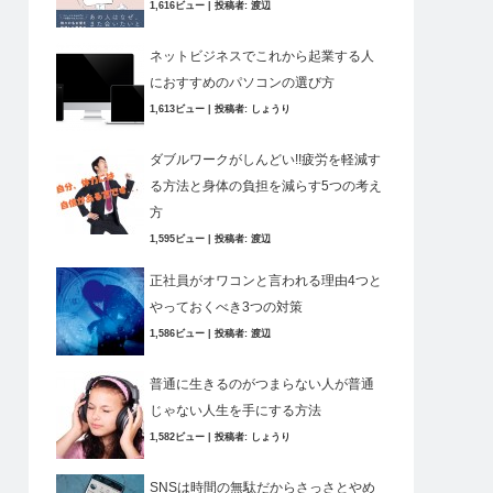
1,616ビュー
|
投稿者:
渡辺
ネットビジネスでこれから起業する人
におすすめのパソコンの選び方
1,613ビュー
|
投稿者:
しょうり
ダブルワークがしんどい!!疲労を軽減す
る方法と身体の負担を減らす5つの考え
方
1,595ビュー
|
投稿者:
渡辺
正社員がオワコンと言われる理由4つと
やっておくべき3つの対策
1,586ビュー
|
投稿者:
渡辺
普通に生きるのがつまらない人が普通
じゃない人生を手にする方法
1,582ビュー
|
投稿者:
しょうり
SNSは時間の無駄だからさっさとやめ