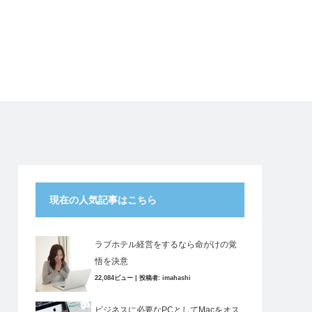
現在の人気記事はこちら
ラブホテル経営をするなら命がけの覚
悟を決意
22,084ビュー
|
投稿者:
imahashi
ビジネスに必要なPCとしてMacをオス