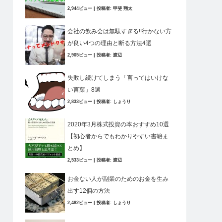
2,944ビュー
|
投稿者:
甲斐 翔太
会社の飲み会は無駄すぎる!!行かない方
が良い4つの理由と断る方法4選
2,905ビュー
|
投稿者:
渡辺
失敗し続けてしまう「言ってはいけな
い言葉」8選
2,833ビュー
|
投稿者:
しょうり
2020年3月株式投資の本おすすめ10選
【初心者からでもわかりやすい書籍ま
とめ】
2,533ビュー
|
投稿者:
渡辺
お金ない人が副業のためのお金を生み
出す12個の方法
2,482ビュー
|
投稿者:
しょうり