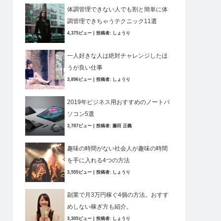
体調管理できない人でも割と簡単に体
調管理できちゃうテクニック11選
4,375ビュー
|
投稿者:
しょうり
一人好きな人は絶対チャレンジしたほ
うが良い仕事
3,896ビュー
|
投稿者:
しょうり
2019年ビジネス用おすすめのノートパ
ソコン5選
3,787ビュー
|
投稿者:
藤田 正義
趣味の時間がない社会人が趣味の時間
を手に入れる4つの方法
3,555ビュー
|
投稿者:
しょうり
副業で月3万円稼ぐ4個の方法。おすす
めしない稼ぎ方も紹介。
3,305ビュー
|
投稿者:
しょうり