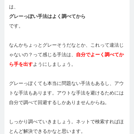
は、
グレーっぽい手法はよく調べてから
です。
なんかちょっとグレーそうだなとか、これって違法じ
ゃないの？って感じる手法は、
自分でよーく調べてか
ら手を出す
ようにしましょう。
グレーっぽくても本当に問題ない手法もあるし、アウ
トな手法もあります。アウトな手法を避けるためには
自分で調べて回避するしかありませんからね。
しっかり調べていきましょう。ネットで検索すればほ
とんど解決できるかなと思います。