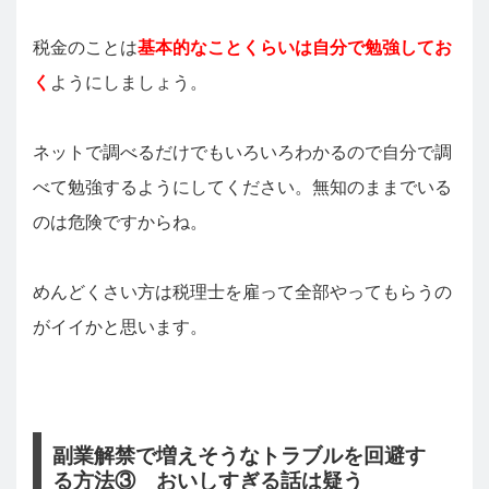
税金のことは
基本的なことくらいは自分で勉強してお
く
ようにしましょう。
ネットで調べるだけでもいろいろわかるので自分で調
べて勉強するようにしてください。無知のままでいる
のは危険ですからね。
めんどくさい方は税理士を雇って全部やってもらうの
がイイかと思います。
副業解禁で増えそうなトラブルを回避す
る方法③ おいしすぎる話は疑う