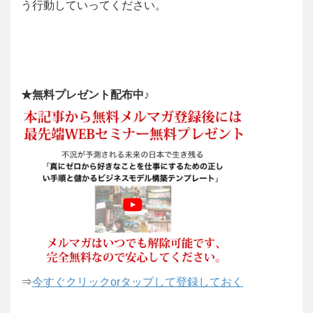
う行動していってください。
★無料プレゼント配布中♪
⇒
今すぐクリックorタップして登録しておく