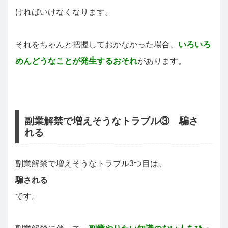
ければいけなくなります。
それをちゃんと把握しておかなかった場合、
いろいろ
めんどうなことが発生するおそれ
があります。
副業解禁で増えそうなトラブル③ 騙さ
れる
副業解禁で増えそうなトラブル3つ目は、
騙される
です。