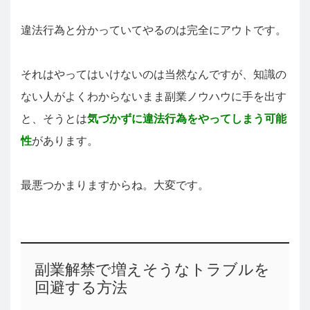
違法行為と分かっていてやるのは完全にアウトです。
それはやってはいけないのは当然なんですが、知識の
ない人がよくわからないまま副業ノウハウに手を出す
と、そうとは
気づかずに違法行為をやってしまう可能
性
があります。
最悪つかまりますからね。大変です。
副業解禁で増えそうなトラブルを
回避する方法