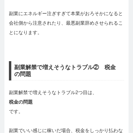
副業にエネルギー注ぎすぎて本業がおろそかになると
会社側から注意されたり、最悪副業辞めさせられるこ
とになります。
副業解禁で増えそうなトラブル② 税金
の問題
副業解禁で増えそうなトラブル2つ目は、
税金の問題
です。
副業でいい感じに稼いだ場合、税金をしっかり払わな