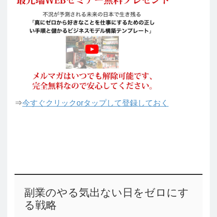
⇒
今すぐクリックorタップして登録しておく
副業のやる気出ない日をゼロにす
る戦略