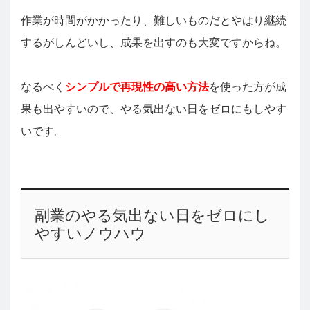
作業が時間がかかったり、難しいものだとやはり継続
するがしんどいし、成果を出すのも大変ですからね。
なるべく
シンプルで再現性の高い方法
を使った方が成
果も出やすいので、やる気出ない日をゼロにもしやす
いです。
副業のやる気出ない日をゼロにし
やすいノウハウ