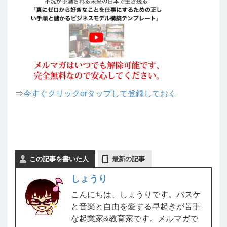
⇒
今すぐクリックorタップして登録しておく
この記事を書いた人
最新の記事
しょうり
こんにちは、しょうりです。バスケ
と音楽と自由を愛する早起きが苦手
な起業家&教育家です。メルマガで