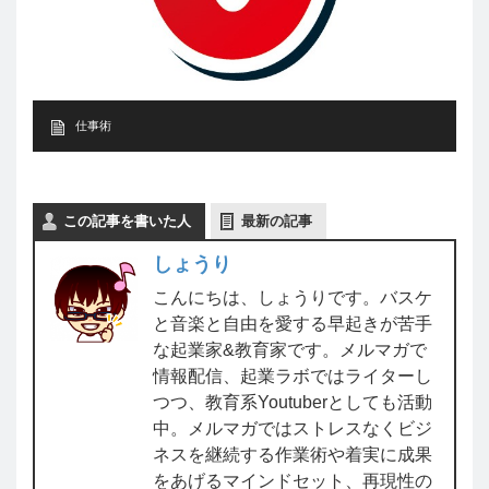
仕事術
この記事を書いた人
最新の記事
しょうり
こんにちは、しょうりです。バスケ
と音楽と自由を愛する早起きが苦手
な起業家&教育家です。メルマガで
情報配信、起業ラボではライターし
つつ、教育系Youtuberとしても活動
中。メルマガではストレスなくビジ
ネスを継続する作業術や着実に成果
をあげるマインドセット、再現性の