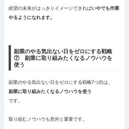
絶望の未来がはっきりイメージできれば
いやでも作業
やるようになれます。
副業のやる気出ない日をゼロにする戦略
⑦ 副業に取り組みたくなるノウハウを
使う
副業のやる気出ない日をゼロにする戦略7つ目は、
副業に取り組みたくなるノウハウを使う
です。
取り組むノウハウも意外と重要です。