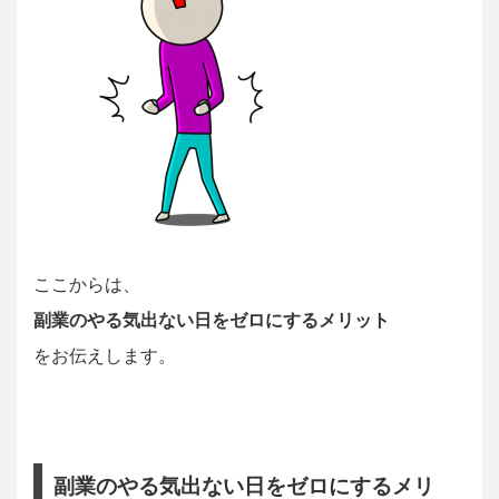
ここからは、
副業のやる気出ない日をゼロにするメリット
をお伝えします。
副業のやる気出ない日をゼロにするメリ