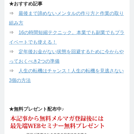
★おすすめ記事
⇒
最後まで諦めないメンタルの作り方と作業の取り
組み方
⇒
16の時間短縮テクニック。本業でも副業でもプラ
イベートでも使える！
⇒
定年後お金がない状態を回避するために今からや
っておくべき2つの準備
⇒
人生の転機はチャンス！人生の転機を見逃さない
3個の方法
★無料プレゼント配布中♪