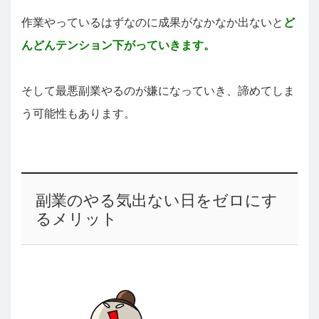
作業やっているはずなのに成果がなかなか出ないと
ど
んどんテンション下がっていきます。
そして最悪副業やるのが嫌になっていき、諦めてしま
う可能性もあります。
副業のやる気出ない日をゼロにす
るメリット