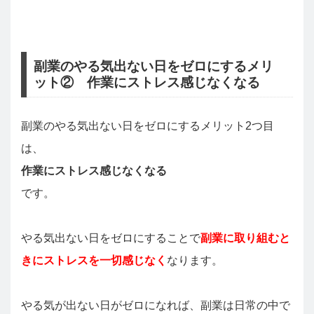
副業のやる気出ない日をゼロにするメリ
ット② 作業にストレス感じなくなる
副業のやる気出ない日をゼロにするメリット2つ目
は、
作業にストレス感じなくなる
です。
やる気出ない日をゼロにすることで
副業に取り組むと
きにストレスを一切感じなく
なります。
やる気が出ない日がゼロになれば、副業は日常の中で