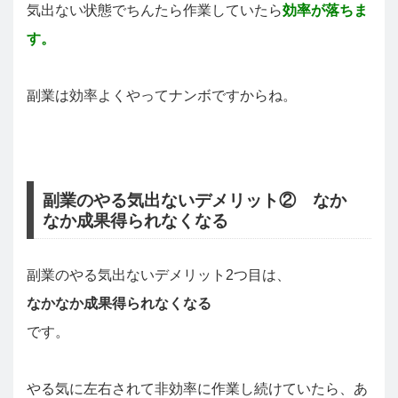
気出ない状態でちんたら作業していたら
効率が落ちま
す。
副業は効率よくやってナンボですからね。
副業のやる気出ないデメリット② なか
なか成果得られなくなる
副業のやる気出ないデメリット2つ目は、
なかなか成果得られなくなる
です。
やる気に左右されて非効率に作業し続けていたら、あ