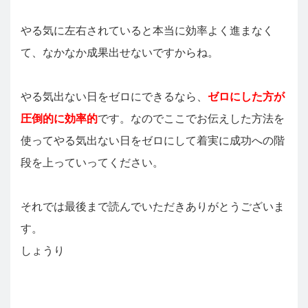
やる気に左右されていると本当に効率よく進まなく
て、なかなか成果出せないですからね。
やる気出ない日をゼロにできるなら、
ゼロにした方が
圧倒的に効率的
です。なのでここでお伝えした方法を
使ってやる気出ない日をゼロにして着実に成功への階
段を上っていってください。
それでは最後まで読んでいただきありがとうございま
す。
しょうり