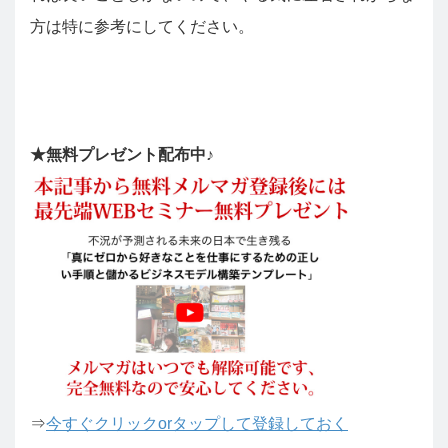
方は特に参考にしてください。
★無料プレゼント配布中♪
⇒
今すぐクリックorタップして登録しておく