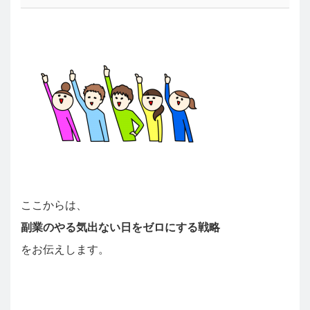
ここからは、
副業のやる気出ない日をゼロにする戦略
をお伝えします。