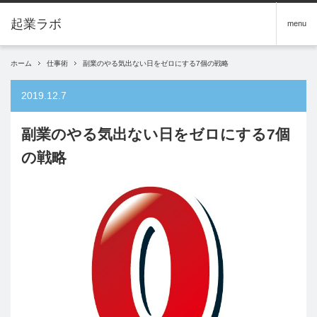
menu
ホーム
仕事術
副業のやる気出ない日をゼロにする7個の戦略
2019.12.7
副業のやる気出ない日をゼロにする7個
の戦略