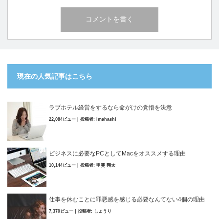
現在の人気記事はこちら
ラブホテル経営をするなら命がけの覚悟を決意
22,084ビュー
|
投稿者:
imahashi
ビジネスに必要なPCとしてMacをオススメする理由
10,144ビュー
|
投稿者:
甲斐 翔太
仕事を休むことに罪悪感を感じる必要なんてない4個の理由
7,370ビュー
|
投稿者:
しょうり