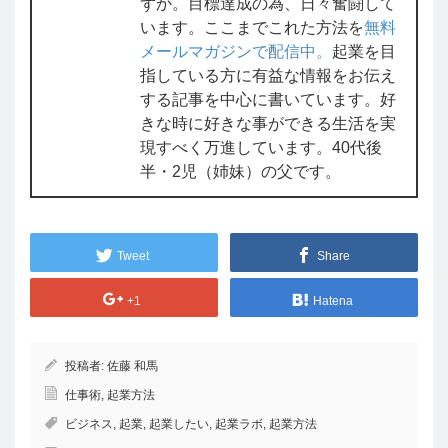
ずか。目標達成の為、日々奮闘して
います。ここまでこれた方法を
無料
メールマガジンで配信中。
起業を目
指している方に有益な情報をお伝え
する記事を中心に書いています。好
きな時に好きな事ができる生活を実
現すべく万進しています。40代後
半・2児（姉妹）の父です。
Tweet
Share
+1
Hatena
投稿者:
佐藤 和馬
仕事術
,
起業方法
ビジネス
,
起業
,
起業したい
,
起業ラボ
,
起業方法