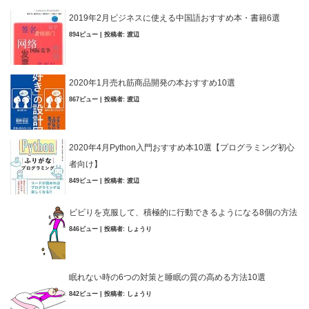
2019年2月ビジネスに使える中国語おすすめ本・書籍6選
894ビュー
|
投稿者:
渡辺
2020年1月売れ筋商品開発の本おすすめ10選
867ビュー
|
投稿者:
渡辺
2020年4月Python入門おすすめ本10選【プログラミング初心
者向け】
849ビュー
|
投稿者:
渡辺
ビビりを克服して、積極的に行動できるようになる8個の方法
846ビュー
|
投稿者:
しょうり
眠れない時の6つの対策と睡眠の質の高める方法10選
842ビュー
|
投稿者:
しょうり