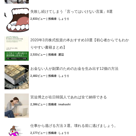
失敗し続けてしまう「言ってはいけない言葉」8選
2,833ビュー
|
投稿者:
しょうり
2020年3月株式投資の本おすすめ10選【初心者からでもわか
りやすい書籍まとめ】
2,533ビュー
|
投稿者:
渡辺
お金ない人が副業のためのお金を生み出す12個の方法
2,482ビュー
|
投稿者:
しょうり
宮迫博之が在日韓国人であれば全て納得できる
2,386ビュー
|
投稿者:
imahashi
仕事から逃げる方法３選。壊れる前に逃げましょう。
2,177ビュー
|
投稿者:
しょうり