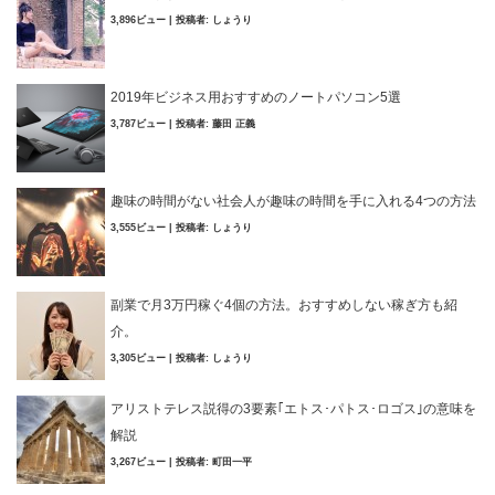
3,896ビュー
|
投稿者:
しょうり
2019年ビジネス用おすすめのノートパソコン5選
3,787ビュー
|
投稿者:
藤田 正義
趣味の時間がない社会人が趣味の時間を手に入れる4つの方法
3,555ビュー
|
投稿者:
しょうり
副業で月3万円稼ぐ4個の方法。おすすめしない稼ぎ方も紹
介。
3,305ビュー
|
投稿者:
しょうり
アリストテレス説得の3要素｢エトス･パトス･ロゴス｣の意味を
解説
3,267ビュー
|
投稿者:
町田一平