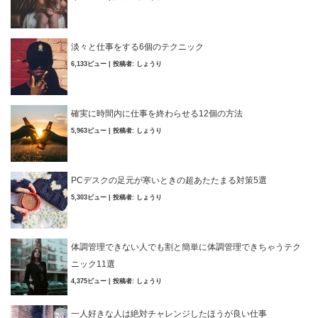
淡々と仕事をする6個のテクニック
6,133ビュー
|
投稿者:
しょうり
確実に時間内に仕事を終わらせる12個の方法
5,963ビュー
|
投稿者:
しょうり
PCデスクの足元が寒いときの超あたたまる対策5選
5,303ビュー
|
投稿者:
しょうり
体調管理できない人でも割と簡単に体調管理できちゃうテク
ニック11選
4,375ビュー
|
投稿者:
しょうり
一人好きな人は絶対チャレンジしたほうが良い仕事