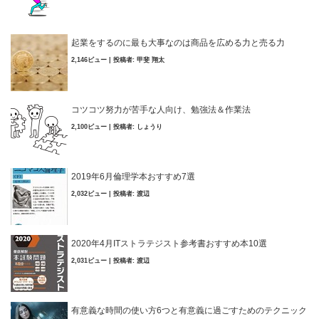
起業をするのに最も大事なのは商品を広める力と売る力
2,146ビュー
|
投稿者:
甲斐 翔太
コツコツ努力が苦手な人向け、勉強法＆作業法
2,100ビュー
|
投稿者:
しょうり
2019年6月倫理学本おすすめ7選
2,032ビュー
|
投稿者:
渡辺
2020年4月ITストラテジスト参考書おすすめ本10選
2,031ビュー
|
投稿者:
渡辺
有意義な時間の使い方6つと有意義に過ごすためのテクニック