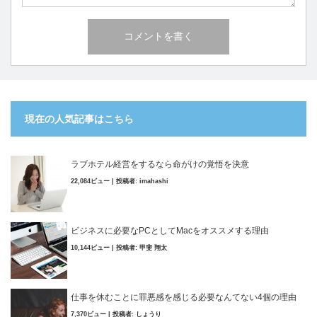
現在の人気記事はこちら
ラブホテル経営をするなら命がけの覚悟を決意
22,084ビュー
|
投稿者:
imahashi
ビジネスに必要なPCとしてMacをオススメする理由
10,144ビュー
|
投稿者:
甲斐 翔太
仕事を休むことに罪悪感を感じる必要なんてない4個の理由
7,370ビュー
|
投稿者:
しょうり