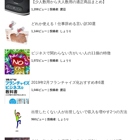
【少人数用から大人数用の適正商品まとめ】
1,208ビュー
|
投稿者:
渡辺
どれか使える！仕事辞める言い訳30選
1,144ビュー
|
投稿者:
しょうり
ビジネスで関わらない方がいい人の11個の特徴
1,072ビュー
|
投稿者:
しょうり
2019年2月フランチャイズ化おすすめ本6選
1,046ビュー
|
投稿者:
渡辺
出世したくない人が出世しないで収入を増やす2つの方法
960ビュー
|
投稿者:
しょうり