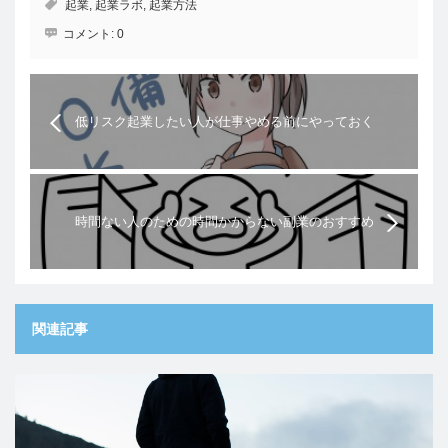
起業
,
起業ラボ
,
起業方法
コメント:
0
低リスク起業したい人が仕事やめる前にやっておく
と良い15個の準備
時間ない人のための時間かからない副業のおすすめ
関連記事