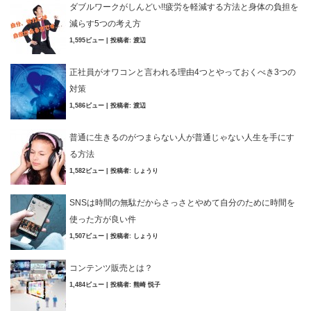
ダブルワークがしんどい!!疲労を軽減する方法と身体の負担を
減らす5つの考え方
1,595ビュー
|
投稿者:
渡辺
正社員がオワコンと言われる理由4つとやっておくべき3つの
対策
1,586ビュー
|
投稿者:
渡辺
普通に生きるのがつまらない人が普通じゃない人生を手にす
る方法
1,582ビュー
|
投稿者:
しょうり
SNSは時間の無駄だからさっさとやめて自分のために時間を
使った方が良い件
1,507ビュー
|
投稿者:
しょうり
コンテンツ販売とは？
1,484ビュー
|
投稿者:
熊崎 悦子