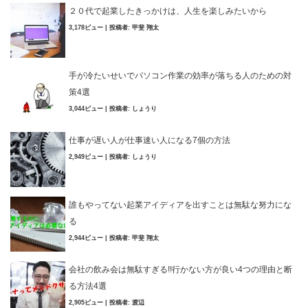
２０代で起業したきっかけは、人生を楽しみたいから
3,178ビュー
|
投稿者:
甲斐 翔太
手が冷たいせいでパソコン作業の効率が落ちる人のための対
策4選
3,044ビュー
|
投稿者:
しょうり
仕事が遅い人が仕事速い人になる7個の方法
2,949ビュー
|
投稿者:
しょうり
誰もやってない起業アイディアを出すことは無駄な努力にな
る
2,944ビュー
|
投稿者:
甲斐 翔太
会社の飲み会は無駄すぎる!!行かない方が良い4つの理由と断
る方法4選
2,905ビュー
|
投稿者:
渡辺