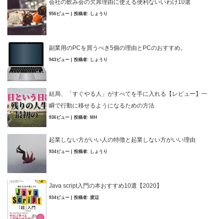
会社の飲み会の欠席理由に使える便利ないいわけ10選
956ビュー
|
投稿者:
しょうり
副業用のPCを買うべき5個の理由とPCのおすすめ。
943ビュー
|
投稿者:
しょうり
結局、「すぐやる人」がすべてを手に入れる【レビュー】一
瞬で行動に移せるようになるための方法
936ビュー
|
投稿者:
MH
起業しない方がいい人の特徴と起業しない方がいい理由
934ビュー
|
投稿者:
しょうり
Java script入門の本おすすめ10選【2020】
934ビュー
|
投稿者:
渡辺