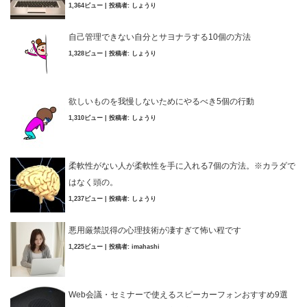
1,364ビュー
|
投稿者:
しょうり
自己管理できない自分とサヨナラする10個の方法
1,328ビュー
|
投稿者:
しょうり
欲しいものを我慢しないためにやるべき5個の行動
1,310ビュー
|
投稿者:
しょうり
柔軟性がない人が柔軟性を手に入れる7個の方法。※カラダで
はなく頭の。
1,237ビュー
|
投稿者:
しょうり
悪用厳禁説得の心理技術が凄すぎて怖い程です
1,225ビュー
|
投稿者:
imahashi
Web会議・セミナーで使えるスピーカーフォンおすすめ9選