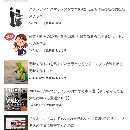
スタンディングマットのおすすめ4選【立ち作業の足の負担軽
減グッズ】
1,452ビュー
|
投稿者:
渡辺
残業を断るのに使える理由6個と残業断る勇気を身につける6
個の思考法
1,451ビュー
|
投稿者:
しょうり
定時で帰るのを気まずいと思わなくなるメンタル改造戦略と
定時で帰るコツ
1,413ビュー
|
投稿者:
しょうり
2020年3月Webデザインのおすすめ本10選【初心者からでも
気軽に学べる厳選の10冊】
1,406ビュー
|
投稿者:
渡辺
スマホ・パソコンでYoutubeを見れなくする8個の方法。ビジ
ネスの作業に集中するために！