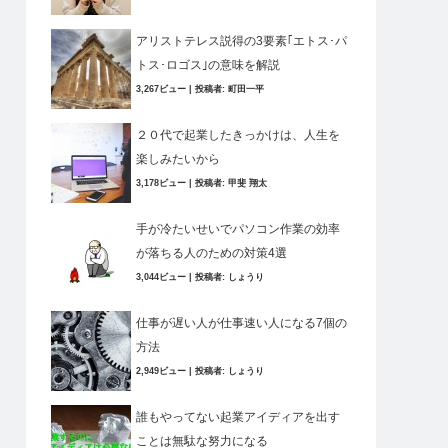
アリストテレス説得の3要素｢エトス･パ
トス･ロゴス｣の意味を解説
3,267ビュー
|
投稿者:
町田一平
２０代で起業したきっかけは、人生を
楽しみたいから
3,178ビュー
|
投稿者:
甲斐 翔太
手が冷たいせいでパソコン作業の効率
が落ちる人のための対策4選
3,044ビュー
|
投稿者:
しょうり
仕事が遅い人が仕事速い人になる7個の
方法
2,949ビュー
|
投稿者:
しょうり
誰もやってない起業アイディアを出す
ことは無駄な努力になる