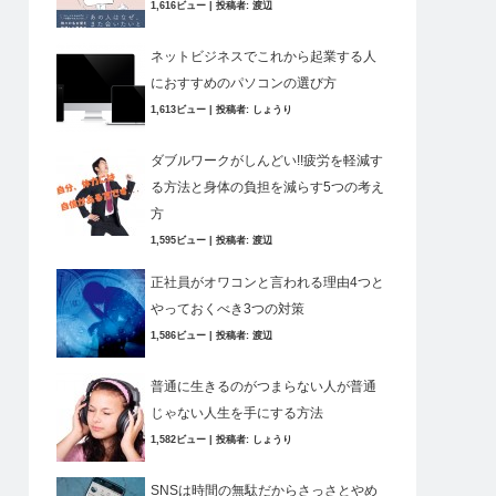
1,616ビュー
|
投稿者:
渡辺
ネットビジネスでこれから起業する人
におすすめのパソコンの選び方
1,613ビュー
|
投稿者:
しょうり
ダブルワークがしんどい!!疲労を軽減す
る方法と身体の負担を減らす5つの考え
方
1,595ビュー
|
投稿者:
渡辺
正社員がオワコンと言われる理由4つと
やっておくべき3つの対策
1,586ビュー
|
投稿者:
渡辺
普通に生きるのがつまらない人が普通
じゃない人生を手にする方法
1,582ビュー
|
投稿者:
しょうり
SNSは時間の無駄だからさっさとやめ