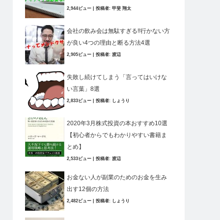
2,944ビュー
|
投稿者:
甲斐 翔太
会社の飲み会は無駄すぎる!!行かない方
が良い4つの理由と断る方法4選
2,905ビュー
|
投稿者:
渡辺
失敗し続けてしまう「言ってはいけな
い言葉」8選
2,833ビュー
|
投稿者:
しょうり
2020年3月株式投資の本おすすめ10選
【初心者からでもわかりやすい書籍ま
とめ】
2,533ビュー
|
投稿者:
渡辺
お金ない人が副業のためのお金を生み
出す12個の方法
2,482ビュー
|
投稿者:
しょうり