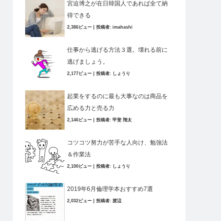
宮迫博之が在日韓国人であれば全て納
得できる
2,386ビュー
|
投稿者:
imahashi
仕事から逃げる方法３選。壊れる前に
逃げましょう。
2,177ビュー
|
投稿者:
しょうり
起業をするのに最も大事なのは商品を
広める力と売る力
2,146ビュー
|
投稿者:
甲斐 翔太
コツコツ努力が苦手な人向け、勉強法
＆作業法
2,100ビュー
|
投稿者:
しょうり
2019年6月倫理学本おすすめ7選
2,032ビュー
|
投稿者:
渡辺