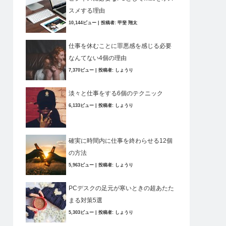
スメする理由
10,144ビュー
|
投稿者:
甲斐 翔太
仕事を休むことに罪悪感を感じる必要
なんてない4個の理由
7,370ビュー
|
投稿者:
しょうり
淡々と仕事をする6個のテクニック
6,133ビュー
|
投稿者:
しょうり
確実に時間内に仕事を終わらせる12個
の方法
5,963ビュー
|
投稿者:
しょうり
PCデスクの足元が寒いときの超あたた
まる対策5選
5,303ビュー
|
投稿者:
しょうり