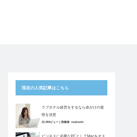
現在の人気記事はこちら
ラブホテル経営をするなら命がけの覚
悟を決意
22,084ビュー
|
投稿者:
imahashi
ビジネスに必要なPCとしてMacをオス