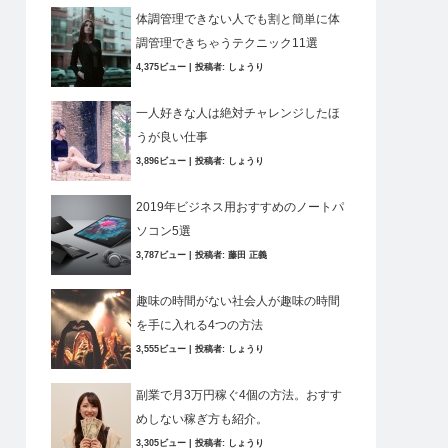
体調管理できない人でも割と簡単に体
調管理できちゃうテクニック11選
4,375ビュー
|
投稿者:
しょうり
一人好きな人は絶対チャレンジしたほ
うが良い仕事
3,896ビュー
|
投稿者:
しょうり
2019年ビジネス用おすすめのノートパ
ソコン5選
3,787ビュー
|
投稿者:
藤田 正義
趣味の時間がない社会人が趣味の時間
を手に入れる4つの方法
3,555ビュー
|
投稿者:
しょうり
副業で月3万円稼ぐ4個の方法。おすす
めしない稼ぎ方も紹介。
3,305ビュー
|
投稿者:
しょうり