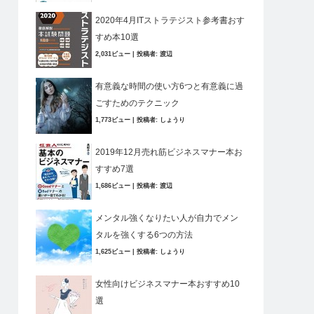
2020年4月ITストラテジスト参考書おす
すめ本10選
2,031ビュー
|
投稿者:
渡辺
有意義な時間の使い方6つと有意義に過
ごすためのテクニック
1,773ビュー
|
投稿者:
しょうり
2019年12月売れ筋ビジネスマナー本お
すすめ7選
1,686ビュー
|
投稿者:
渡辺
メンタル強くなりたい人が自力でメン
タルを強くする6つの方法
1,625ビュー
|
投稿者:
しょうり
女性向けビジネスマナー本おすすめ10
選