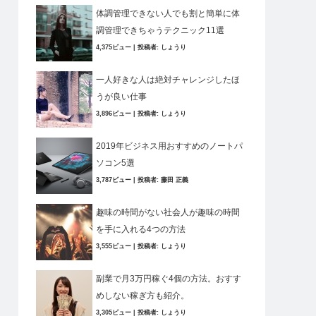
体調管理できない人でも割と簡単に体
調管理できちゃうテクニック11選
4,375ビュー
|
投稿者:
しょうり
一人好きな人は絶対チャレンジしたほ
うが良い仕事
3,896ビュー
|
投稿者:
しょうり
2019年ビジネス用おすすめのノートパ
ソコン5選
3,787ビュー
|
投稿者:
藤田 正義
趣味の時間がない社会人が趣味の時間
を手に入れる4つの方法
3,555ビュー
|
投稿者:
しょうり
副業で月3万円稼ぐ4個の方法。おすす
めしない稼ぎ方も紹介。
3,305ビュー
|
投稿者:
しょうり