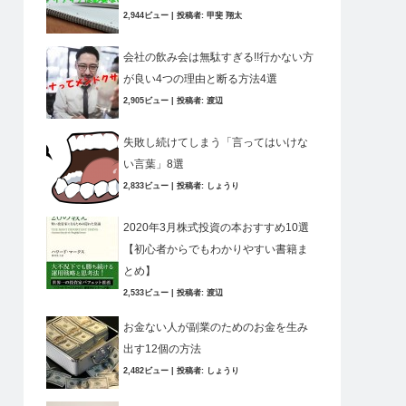
2,944ビュー
|
投稿者:
甲斐 翔太
会社の飲み会は無駄すぎる!!行かない方
が良い4つの理由と断る方法4選
2,905ビュー
|
投稿者:
渡辺
失敗し続けてしまう「言ってはいけな
い言葉」8選
2,833ビュー
|
投稿者:
しょうり
2020年3月株式投資の本おすすめ10選
【初心者からでもわかりやすい書籍ま
とめ】
2,533ビュー
|
投稿者:
渡辺
お金ない人が副業のためのお金を生み
出す12個の方法
2,482ビュー
|
投稿者:
しょうり