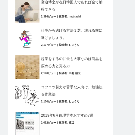
宮迫博之が在日韓国人であれば全て納
得できる
2,386ビュー
|
投稿者:
imahashi
仕事から逃げる方法３選。壊れる前に
逃げましょう。
2,177ビュー
|
投稿者:
しょうり
起業をするのに最も大事なのは商品を
広める力と売る力
2,146ビュー
|
投稿者:
甲斐 翔太
コツコツ努力が苦手な人向け、勉強法
＆作業法
2,100ビュー
|
投稿者:
しょうり
2019年6月倫理学本おすすめ7選
2,032ビュー
|
投稿者:
渡辺