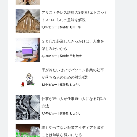
アリストテレス説得の3要素｢エトス･パ
トス･ロゴス｣の意味を解説
3,267ビュー
|
投稿者:
町田一平
２０代で起業したきっかけは、人生を
楽しみたいから
3,178ビュー
|
投稿者:
甲斐 翔太
手が冷たいせいでパソコン作業の効率
が落ちる人のための対策4選
3,044ビュー
|
投稿者:
しょうり
仕事が遅い人が仕事速い人になる7個の
方法
2,949ビュー
|
投稿者:
しょうり
誰もやってない起業アイディアを出す
ことは無駄な努力になる