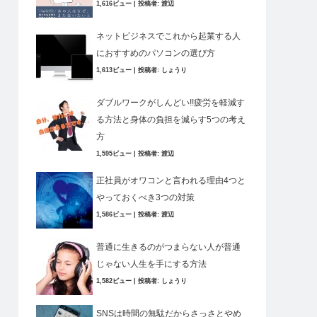
1,616ビュー
|
投稿者:
渡辺
ネットビジネスでこれから起業する人
におすすめのパソコンの選び方
1,613ビュー
|
投稿者:
しょうり
ダブルワークがしんどい!!疲労を軽減す
る方法と身体の負担を減らす5つの考え
方
1,595ビュー
|
投稿者:
渡辺
正社員がオワコンと言われる理由4つと
やっておくべき3つの対策
1,586ビュー
|
投稿者:
渡辺
普通に生きるのがつまらない人が普通
じゃない人生を手にする方法
1,582ビュー
|
投稿者:
しょうり
SNSは時間の無駄だからさっさとやめ