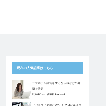
現在の人気記事はこちら
ラブホテル経営をするなら命がけの覚
悟を決意
22,084ビュー
|
投稿者:
imahashi
ビジネスに必要なPCとしてMacをオス