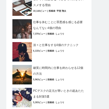
スメする理由
10,144ビュー
|
投稿者:
甲斐 翔太
仕事を休むことに罪悪感を感じる必要
なんてない4個の理由
7,370ビュー
|
投稿者:
しょうり
淡々と仕事をする6個のテクニック
6,133ビュー
|
投稿者:
しょうり
確実に時間内に仕事を終わらせる12個
の方法
5,963ビュー
|
投稿者:
しょうり
PCデスクの足元が寒いときの超あたた
まる対策5選
5,303ビュー
|
投稿者:
しょうり