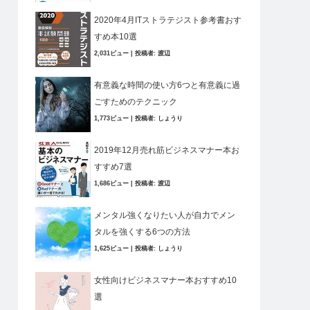
2020年4月ITストラテジスト参考書おす
すめ本10選
2,031ビュー
|
投稿者:
渡辺
有意義な時間の使い方6つと有意義に過
ごすためのテクニック
1,773ビュー
|
投稿者:
しょうり
2019年12月売れ筋ビジネスマナー本お
すすめ7選
1,686ビュー
|
投稿者:
渡辺
メンタル強くなりたい人が自力でメン
タルを強くする6つの方法
1,625ビュー
|
投稿者:
しょうり
女性向けビジネスマナー本おすすめ10
選