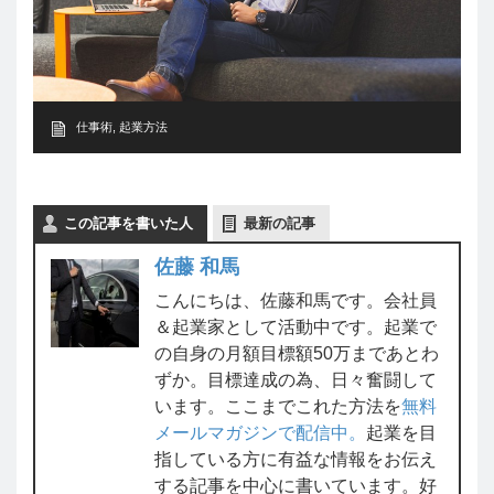
仕事術
,
起業方法
この記事を書いた人
最新の記事
佐藤 和馬
こんにちは、佐藤和馬です。会社員
＆起業家として活動中です。起業で
の自身の月額目標額50万まであとわ
ずか。目標達成の為、日々奮闘して
います。ここまでこれた方法を
無料
メールマガジンで配信中。
起業を目
指している方に有益な情報をお伝え
する記事を中心に書いています。好