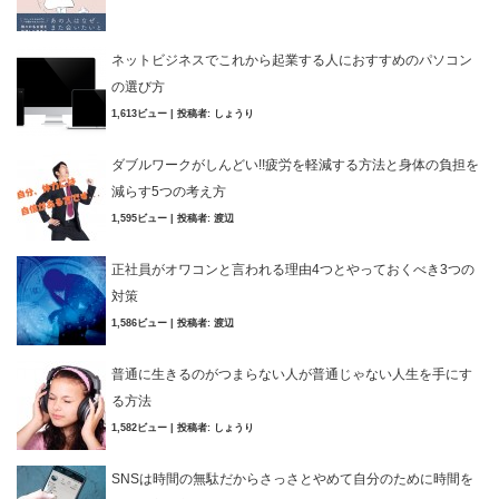
ネットビジネスでこれから起業する人におすすめのパソコン
の選び方
1,613ビュー
|
投稿者:
しょうり
ダブルワークがしんどい!!疲労を軽減する方法と身体の負担を
減らす5つの考え方
1,595ビュー
|
投稿者:
渡辺
正社員がオワコンと言われる理由4つとやっておくべき3つの
対策
1,586ビュー
|
投稿者:
渡辺
普通に生きるのがつまらない人が普通じゃない人生を手にす
る方法
1,582ビュー
|
投稿者:
しょうり
SNSは時間の無駄だからさっさとやめて自分のために時間を