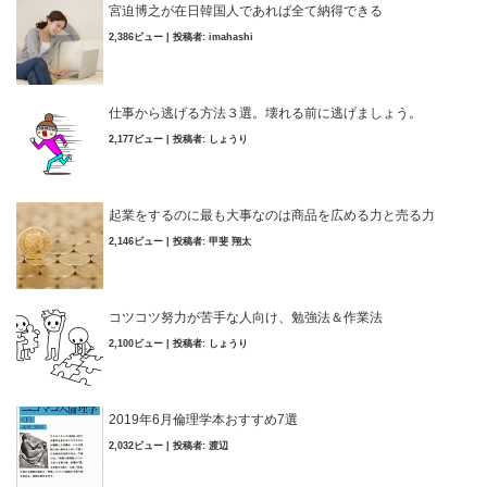
宮迫博之が在日韓国人であれば全て納得できる
2,386ビュー
|
投稿者:
imahashi
仕事から逃げる方法３選。壊れる前に逃げましょう。
2,177ビュー
|
投稿者:
しょうり
起業をするのに最も大事なのは商品を広める力と売る力
2,146ビュー
|
投稿者:
甲斐 翔太
コツコツ努力が苦手な人向け、勉強法＆作業法
2,100ビュー
|
投稿者:
しょうり
2019年6月倫理学本おすすめ7選
2,032ビュー
|
投稿者:
渡辺