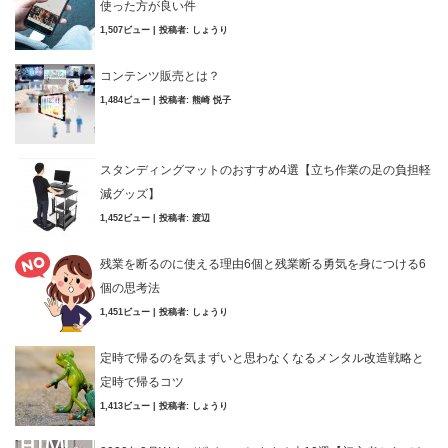
使った方が良い件
1,507ビュー
|
投稿者:
しょうり
コンテンツ販売とは？
1,484ビュー
|
投稿者:
熊崎 悦子
スタンディングマットのおすすめ4選【立ち作業の足の負担軽
減グッズ】
1,452ビュー
|
投稿者:
渡辺
残業を断るのに使える理由6個と残業断る勇気を身につける6
個の思考法
1,451ビュー
|
投稿者:
しょうり
定時で帰るのを気まずいと思わなくなるメンタル改造戦略と
定時で帰るコツ
1,413ビュー
|
投稿者:
しょうり