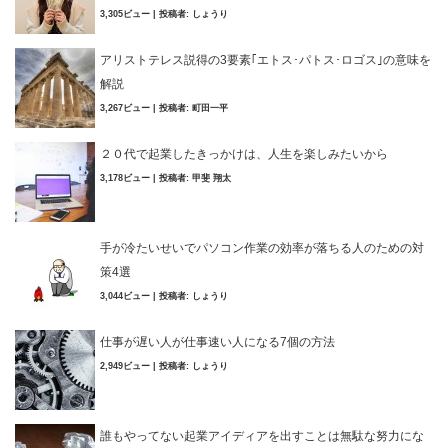
3,305ビュー
|
投稿者:
しょうり
アリストテレス説得の3要素｢エトス･パトス･ロゴス｣の意味を
解説
3,267ビュー
|
投稿者:
町田一平
２０代で起業したきっかけは、人生を楽しみたいから
3,178ビュー
|
投稿者:
甲斐 翔太
手が冷たいせいでパソコン作業の効率が落ちる人のための対
策4選
3,044ビュー
|
投稿者:
しょうり
仕事が遅い人が仕事速い人になる7個の方法
2,949ビュー
|
投稿者:
しょうり
誰もやってない起業アイディアを出すことは無駄な努力にな