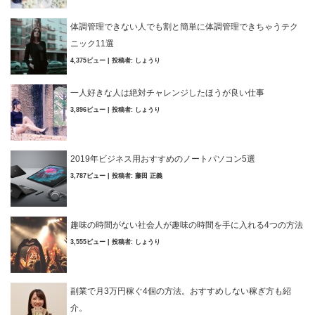
体調管理できない人でも割と簡単に体調管理できちゃうテク
ニック11選
4,375ビュー
|
投稿者:
しょうり
一人好きな人は絶対チャレンジしたほうが良い仕事
3,896ビュー
|
投稿者:
しょうり
2019年ビジネス用おすすめのノートパソコン5選
3,787ビュー
|
投稿者:
藤田 正義
趣味の時間がない社会人が趣味の時間を手に入れる4つの方法
3,555ビュー
|
投稿者:
しょうり
副業で月3万円稼ぐ4個の方法。おすすめしない稼ぎ方も紹
介。