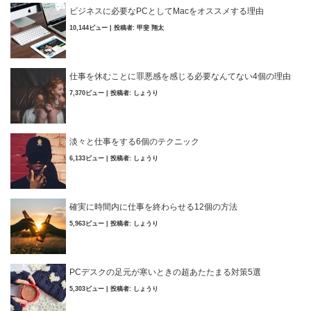
ビジネスに必要なPCとしてMacをオススメする理由
10,144ビュー
|
投稿者:
甲斐 翔太
仕事を休むことに罪悪感を感じる必要なんてない4個の理由
7,370ビュー
|
投稿者:
しょうり
淡々と仕事をする6個のテクニック
6,133ビュー
|
投稿者:
しょうり
確実に時間内に仕事を終わらせる12個の方法
5,963ビュー
|
投稿者:
しょうり
PCデスクの足元が寒いときの超あたたまる対策5選
5,303ビュー
|
投稿者:
しょうり