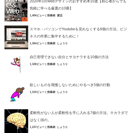
2020年3月Webデザインのおすすめ本10選【初心者からでも
気軽に学べる厳選の10冊】
1,406ビュー
|
投稿者:
渡辺
スマホ・パソコンでYoutubeを見れなくする8個の方法。ビジ
ネスの作業に集中するために！
1,364ビュー
|
投稿者:
しょうり
自己管理できない自分とサヨナラする10個の方法
1,328ビュー
|
投稿者:
しょうり
欲しいものを我慢しないためにやるべき5個の行動
1,310ビュー
|
投稿者:
しょうり
柔軟性がない人が柔軟性を手に入れる7個の方法。※カラダで
はなく頭の。
1,237ビュー
|
投稿者:
しょうり