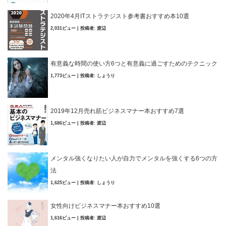
2020年4月ITストラテジスト参考書おすすめ本10選
2,031ビュー
|
投稿者:
渡辺
有意義な時間の使い方6つと有意義に過ごすためのテクニック
1,773ビュー
|
投稿者:
しょうり
2019年12月売れ筋ビジネスマナー本おすすめ7選
1,686ビュー
|
投稿者:
渡辺
メンタル強くなりたい人が自力でメンタルを強くする6つの方
法
1,625ビュー
|
投稿者:
しょうり
女性向けビジネスマナー本おすすめ10選
1,616ビュー
|
投稿者:
渡辺