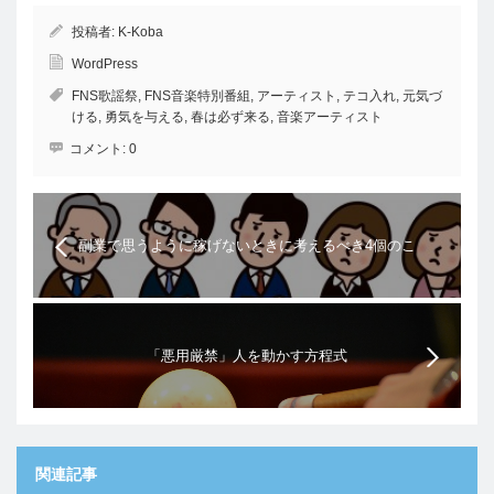
投稿者:
K-Koba
WordPress
FNS歌謡祭
,
FNS音楽特別番組
,
アーティスト
,
テコ入れ
,
元気づ
ける
,
勇気を与える
,
春は必ず来る
,
音楽アーティスト
コメント:
0
副業で思うように稼げないときに考えるべき4個のこ
とと状況別の対策
「悪用厳禁」人を動かす方程式
関連記事