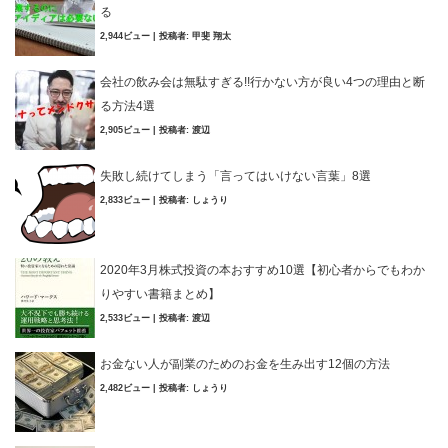
る
2,944ビュー
|
投稿者:
甲斐 翔太
会社の飲み会は無駄すぎる!!行かない方が良い4つの理由と断
る方法4選
2,905ビュー
|
投稿者:
渡辺
失敗し続けてしまう「言ってはいけない言葉」8選
2,833ビュー
|
投稿者:
しょうり
2020年3月株式投資の本おすすめ10選【初心者からでもわか
りやすい書籍まとめ】
2,533ビュー
|
投稿者:
渡辺
お金ない人が副業のためのお金を生み出す12個の方法
2,482ビュー
|
投稿者:
しょうり